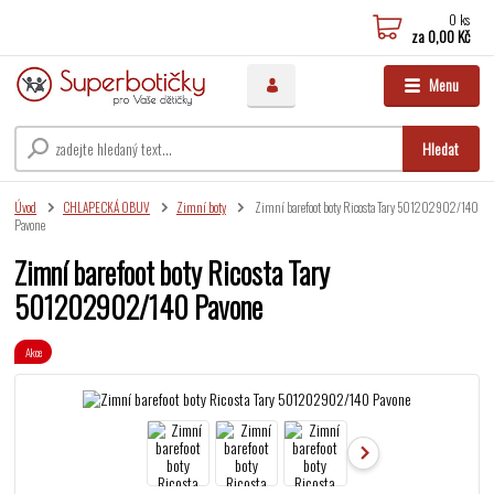
0
ks
za
0,00 Kč
Menu
Hledat
Úvod
CHLAPECKÁ OBUV
Zimní boty
Zimní barefoot boty Ricosta Tary 501202902/140
Pavone
Zimní barefoot boty Ricosta Tary
501202902/140 Pavone
Akce