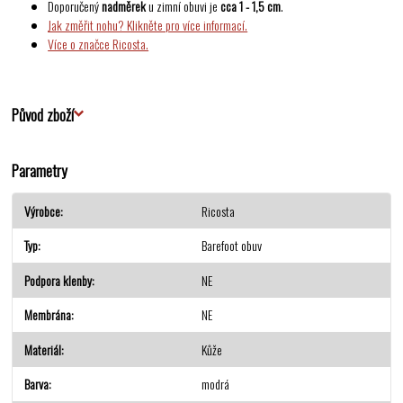
Doporučený
nadměrek
u zimní obuvi je
cca 1 - 1,5 cm
.
Jak změřit nohu? Klikněte pro více informací.
Více o značce Ricosta.
Původ zboží
Parametry
Výrobce
Ricosta
Typ
Barefoot obuv
Podpora klenby
NE
Membrána
NE
Materiál
Kůže
Barva
modrá