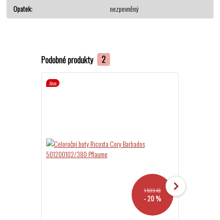
Opatek
nezpevněný
Podobné produkty
2
Akce
Akce
1 599 Kč
- 20 %