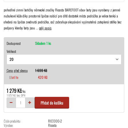
pohodlné zimní botičky německé značky Ricosta BAREFOOT obuv boty jsou vyrobeny z jemné
nubukové kůže díky prostorné špičce nabízí pro dítě dostatek místa podrážka je velice tenká a
ohebná na špičce zvednutá podrážka, což zabraňuje okopávání vyjímatelná zateplená stélka bez
podpory klenby boty jsou ...
celý popis
Dostupnost
Skladem 1 ks
Velikost
Cena před slevou
1 699 Kč
Ušetříte
420 Kč
1 279 Kč
/
ks
1 057 Kč
bez DPH
Přidat do košíku
Číslo produktu:
RIC1300-2
Výrobce:
Ricosta