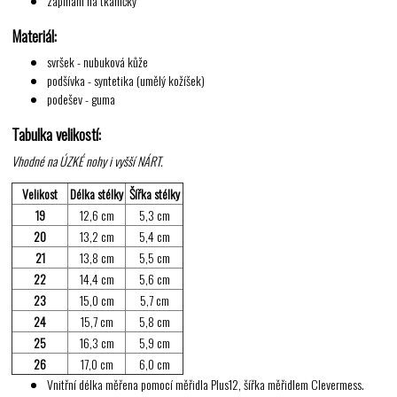
zapínání na tkaničky
Materiál:
svršek - nubuková kůže
podšívka - syntetika (umělý kožíšek)
podešev - guma
Tabulka velikostí:
Vhodné na ÚZKÉ nohy i vyšší NÁRT.
Velikost
Délka stélky
Šířka stélky
19
12,6 cm
5,3 cm
20
13,2 cm
5,4 cm
21
13,8 cm
5,5 cm
22
14,4 cm
5,6 cm
23
15,0 cm
5,7 cm
24
15,7 cm
5,8 cm
25
16,3 cm
5,9 cm
26
17,0 cm
6,0 cm
Vnitřní délka měřena pomocí měřidla Plus12, šířka měřidlem Clevermess.