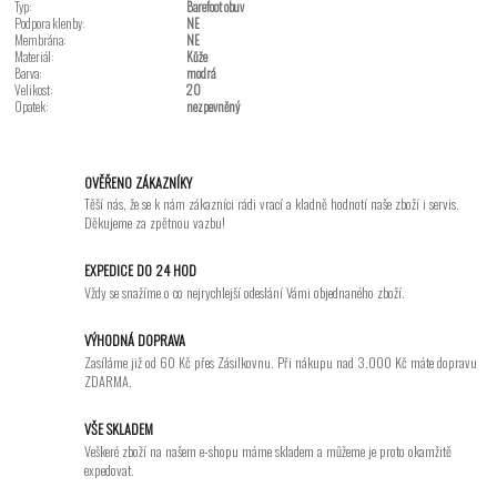
Typ:
Barefoot obuv
Podpora klenby:
NE
Membrána:
NE
Materiál:
Kůže
Barva:
modrá
Velikost:
20
Opatek:
nezpevněný
OVĚŘENO ZÁKAZNÍKY
Těší nás, že se k nám zákazníci rádi vrací a kladně hodnotí naše zboží i servis.
Děkujeme za zpětnou vazbu!
EXPEDICE DO 24 HOD
Vždy se snažíme o co nejrychlejší odeslání Vámi objednaného zboží.
VÝHODNÁ DOPRAVA
Zasíláme již od 60 Kč přes Zásilkovnu. Při nákupu nad 3.000 Kč máte dopravu
ZDARMA.
VŠE SKLADEM
Veškeré zboží na našem e-shopu máme skladem a můžeme je proto okamžitě
expedovat.