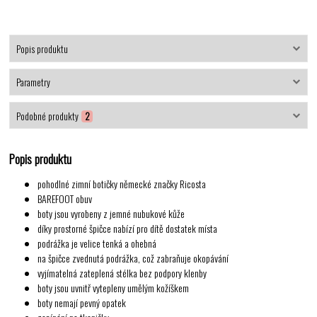
Popis produktu
Parametry
Podobné produkty
2
Popis produktu
pohodlné zimní botičky německé značky Ricosta
BAREFOOT obuv
boty jsou vyrobeny z
jemné nubukové kůže
díky prostorné špičce nabízí pro dítě dostatek místa
podrážka je velice tenká a ohebná
na špičce zvednutá podrážka, což zabraňuje okopávání
vyjímatelná zateplená stélka bez podpory klenby
boty jsou uvnitř vytepleny umělým kožíškem
boty nemají pevný opatek