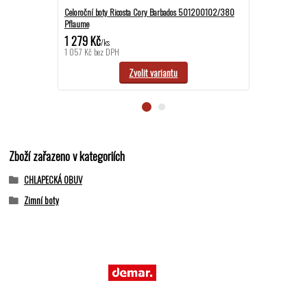
Celoroční boty Ricosta Cory Barbados 501200102/380
Celoroční BAREF
Pflaume
504300102/320
1 279 Kč
1 499 Kč
/
ks
/
ks
1 057 Kč
bez DPH
1 239 Kč
bez D
Zvolit variantu
Zboží zařazeno v kategoriích
CHLAPECKÁ OBUV
Zimní boty