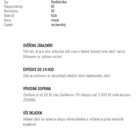
Typ:
Barefoot obuv
Podpora klenby:
NE
Membrána:
NE
Materiál:
Kůže
Barva:
vínová
Opatek:
nezpevněný
OVĚŘENO ZÁKAZNÍKY
Těší nás, že se k nám zákazníci rádi vrací a kladně hodnotí naše zboží i servis.
Děkujeme za zpětnou vazbu!
EXPEDICE DO 24 HOD
Vždy se snažíme o co nejrychlejší odeslání Vámi objednaného zboží.
VÝHODNÁ DOPRAVA
Zasíláme již od 60 Kč přes Zásilkovnu. Při nákupu nad 3.000 Kč máte dopravu
ZDARMA.
VŠE SKLADEM
Veškeré zboží na našem e-shopu máme skladem a můžeme je proto okamžitě
expedovat.