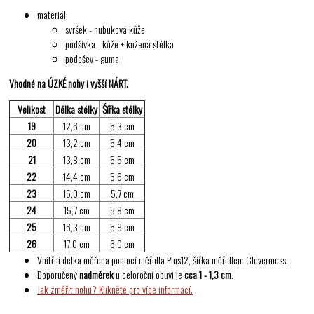
materiál:
svršek - nubuková kůže
podšívka - kůže + kožená stélka
podešev - guma
Vhodné na ÚZKÉ nohy i vyšší NÁRT.
Velikost
Délka stélky
Šířka stélky
19
12,6 cm
5,3 cm
20
13,2 cm
5,4 cm
21
13,8 cm
5,5 cm
22
14,4 cm
5,6 cm
23
15,0 cm
5,7 cm
24
15,7 cm
5,8 cm
25
16,3 cm
5,9 cm
26
17,0 cm
6,0 cm
Vnitřní délka měřena pomocí měřidla Plus12, šířka měřidlem Clevermess.
Doporučený
nadměrek
u celoroční obuvi je
cca 1 - 1,3 cm
.
Jak změřit nohu? Klikněte pro více informací.