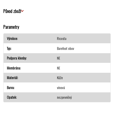
Původ zboží
Parametry
Výrobce
Ricosta
Typ
Barefoot obuv
Podpora klenby
NE
Membrána
NE
Materiál
Kůže
Barva
vínová
Opatek
nezpevněný