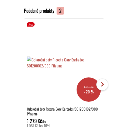
Podobné produkty
2
Akce
Akce
1 599 Kč
- 20 %
Celoroční boty Ricosta Cory Barbados 501200102/380
Celoroční BAREF
Pflaume
504300102/320
1 279 Kč
1 499 Kč
/
ks
/
ks
1 057 Kč
bez DPH
1 239 Kč
bez D