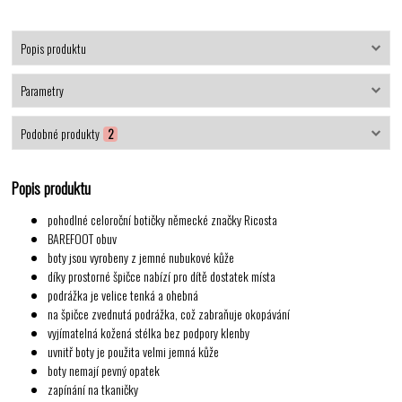
Popis produktu
Parametry
Podobné produkty
2
Popis produktu
pohodlné celoroční botičky německé značky Ricosta
BAREFOOT obuv
boty jsou vyrobeny z
jemné nubukové kůže
díky prostorné špičce nabízí pro dítě dostatek místa
podrážka je velice tenká a ohebná
na špičce zvednutá podrážka, což zabraňuje okopávání
vyjímatelná kožená stélka bez podpory klenby
uvnitř boty je použita velmi jemná kůže
boty nemají pevný opatek
zapínání na tkaničky