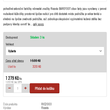
pohodlné celoroční botičky německé značky Ricosta BAREFOOT obuv boty jsou vyrobeny z jemné
nubukové kůže díky prostorné špičce nabízí pro dítě dostatek místa podrážka je velice tenká a
ohebná na špičce zvednutá podrážka, což zabraňuje okopávání vyjímatelná kožená stélka bez
podpory klenby uvnitř bo...
celý popis
Dostupnost
Skladem 3 ks
Velikost
Cena před slevou
1 599 Kč
Ušetříte
320 Kč
1 279 Kč
/
ks
1 057 Kč
bez DPH
Přidat do košíku
Číslo produktu:
RIC2003
Výrobce:
Ricosta