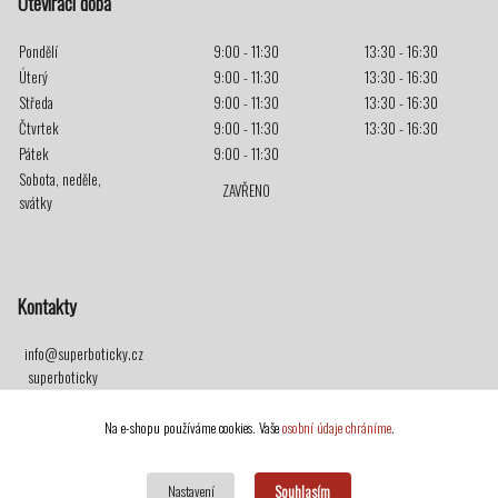
Otevírací doba
Pondělí
9:00 - 11:30
13:30 - 16:30
Úterý
9:00 - 11:30
13:30 - 16:30
Středa
9:00 - 11:30
13:30 - 16:30
Čtvrtek
9:00 - 11:30
13:30 - 16:30
Pátek
9:00 - 11:30
Sobota, neděle,
ZAVŘENO
svátky
Kontakty
info@superboticky.cz
superboticky
Prodejna Superbotičky
Na e-shopu používáme cookies. Vaše
osobní údaje chráníme
.
Hradišťská 28
Pardubice - Ohrazenice
Souhlasím
Nastavení