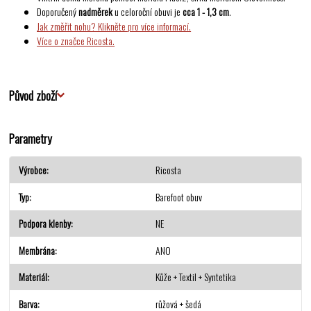
Doporučený
nadměrek
u celoroční obuvi je
cca 1 - 1,3 cm
.
Jak změřit nohu? Klikněte pro více informací.
Více o značce Ricosta.
Původ zboží
Parametry
Výrobce
Ricosta
Typ
Barefoot obuv
Podpora klenby
NE
Membrána
ANO
Materiál
Kůže + Textil + Syntetika
Barva
růžová + šedá