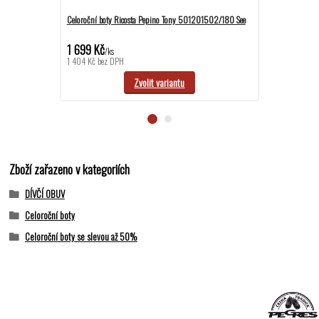
Celoroční boty Ricosta Pepino Tony 501201502/180 See
Celoroční boty 
Rosewood
1 699 Kč
1 359 Kč
/
ks
/
ks
1 404 Kč
bez DPH
1 123 Kč
bez DP
Zvolit variantu
Zboží zařazeno v kategoriích
DÍVČÍ OBUV
Celoroční boty
Celoroční boty se slevou až 50%