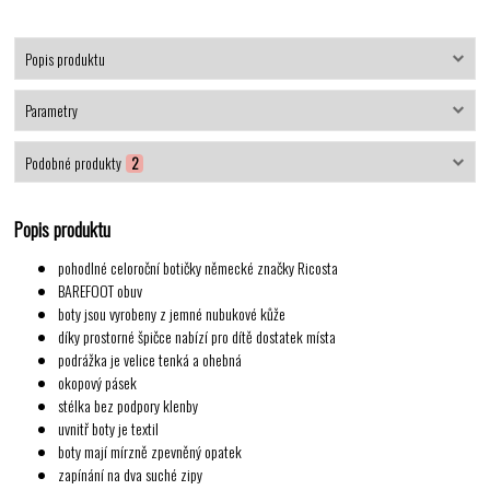
Popis produktu
Parametry
Podobné produkty
2
Popis produktu
pohodlné celoroční botičky německé značky Ricosta
BAREFOOT obuv
boty jsou vyrobeny z
jemné nubukové kůže
díky prostorné špičce nabízí pro dítě dostatek místa
podrážka je velice tenká a ohebná
okopový pásek
stélka bez podpory klenby
uvnitř boty je textil
boty mají mírzně zpevněný opatek
zapínání na dva suché zipy