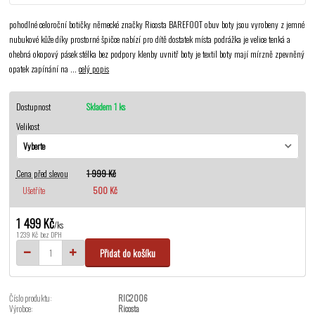
pohodlné celoroční botičky německé značky Ricosta BAREFOOT obuv boty jsou vyrobeny z jemné
nubukové kůže díky prostorné špičce nabízí pro dítě dostatek místa podrážka je velice tenká a
ohebná okopový pásek stélka bez podpory klenby uvnitř boty je textil boty mají mírzně zpevněný
opatek zapínání na ...
celý popis
Dostupnost
Skladem 1 ks
Velikost
Cena před slevou
1 999 Kč
Ušetříte
500 Kč
1 499 Kč
/
ks
1 239 Kč
bez DPH
Přidat do košíku
Číslo produktu:
RIC2006
Výrobce:
Ricosta