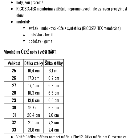
boty jsou pratelné
RICOSTA-TEX membrána
zajišťuje nepromokavost, ale zároveň prodyšnost
obuvi
materiál:
svršek - nubuková kůže + syntetika (RICOSTA-TEX membrána)
podšívka - textil
podešev - guma
Vhodné na ÚZKÉ nohy i vyšší NÁRT.
Velikost
Délka stélky
Šířka stélky
25
16,4 cm
6,1 cm
26
17,0 cm
6,2 cm
27
17,7 cm
6,3 cm
28
18,3 cm
6,5 cm
29
19,0 cm
6,6 cm
30
19,7 cm
6,8 cm
31
20,4 cm
7,0 cm
32
21,1 cm
7,2 cm
33
21,8 cm
7,4 cm
Vnitřní délka měřena pomocí měřidla Plus12, šířka měřidlem Clevermess.