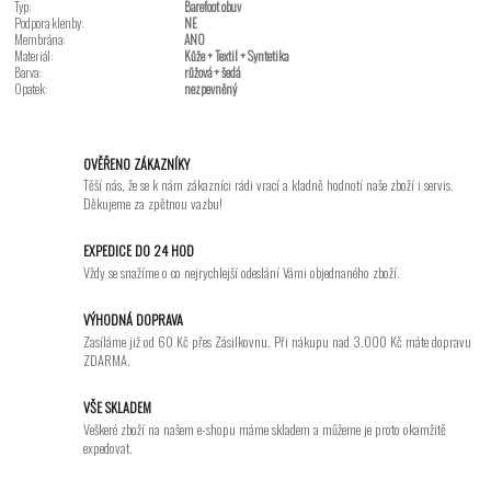
Typ:
Barefoot obuv
Podpora klenby:
NE
Membrána:
ANO
Materiál:
Kůže + Textil + Syntetika
Barva:
růžová + šedá
Opatek:
nezpevněný
OVĚŘENO ZÁKAZNÍKY
Těší nás, že se k nám zákazníci rádi vrací a kladně hodnotí naše zboží i servis.
Děkujeme za zpětnou vazbu!
EXPEDICE DO 24 HOD
Vždy se snažíme o co nejrychlejší odeslání Vámi objednaného zboží.
VÝHODNÁ DOPRAVA
Zasíláme již od 60 Kč přes Zásilkovnu. Při nákupu nad 3.000 Kč máte dopravu
ZDARMA.
VŠE SKLADEM
Veškeré zboží na našem e-shopu máme skladem a můžeme je proto okamžitě
expedovat.