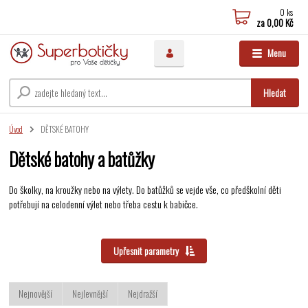
0
ks
za
0,00 Kč
Menu
Hledat
Úvod
DĚTSKÉ BATOHY
Dětské batohy a batůžky
Do školky, na kroužky nebo na výlety. Do batůžků se vejde vše, co předškolní děti
potřebují na celodenní výlet nebo třeba cestu k babičce.
Upřesnit parametry
Nejnovější
Nejlevnější
Nejdražší