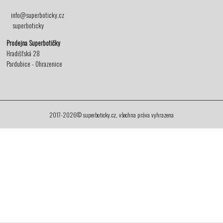
info@superboticky.cz
superboticky
Prodejna Superbotičky
Hradišťská 28
Pardubice - Ohrazenice
2017-2026© superboticky.cz, všechna práva vyhrazena