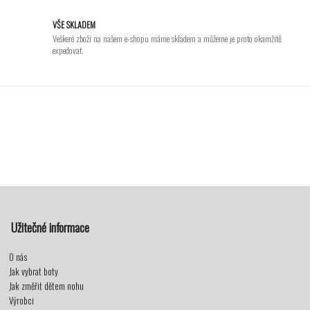
VŠE SKLADEM
Veškeré zboží na našem e-shopu máme skladem a můžeme je proto okamžitě
expedovat.
Užitečné informace
O nás
Jak vybrat boty
Jak změřit dětem nohu
Výrobci