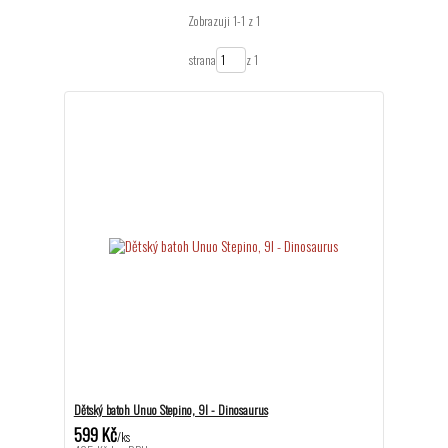
Zobrazuji 1-1 z 1
strana
z 1
Dětský batoh Unuo Stepino, 9l - Dinosaurus
599 Kč
/
ks