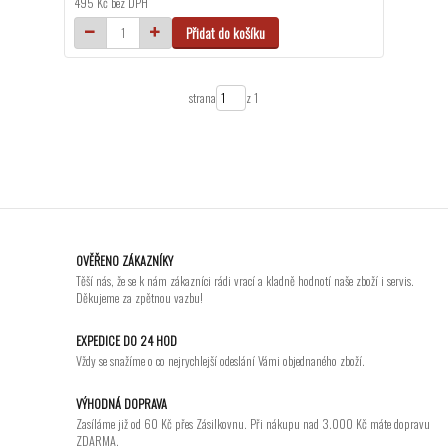
495 Kč
bez DPH
Přidat do košíku
strana
z 1
OVĚŘENO ZÁKAZNÍKY
Těší nás, že se k nám zákazníci rádi vrací a kladně hodnotí naše zboží i servis.
Děkujeme za zpětnou vazbu!
EXPEDICE DO 24 HOD
Vždy se snažíme o co nejrychlejší odeslání Vámi objednaného zboží.
VÝHODNÁ DOPRAVA
Zasíláme již od 60 Kč přes Zásilkovnu. Při nákupu nad 3.000 Kč máte dopravu
ZDARMA.