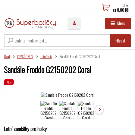
0
ks
za
0,00 Kč
Menu
Hledat
Úvod
DÍVČÍ OBUV
Letní boty
Sandále Froddo G2150202 Coral
Sandále Froddo G2150202 Coral
Akce
Letní sandálky pro holky