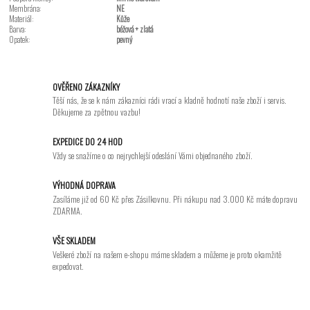
Membrána:
NE
Materiál:
Kůže
Barva:
béžová + zlatá
Opatek:
pevný
OVĚŘENO ZÁKAZNÍKY
Těší nás, že se k nám zákazníci rádi vrací a kladně hodnotí naše zboží i servis.
Děkujeme za zpětnou vazbu!
EXPEDICE DO 24 HOD
Vždy se snažíme o co nejrychlejší odeslání Vámi objednaného zboží.
VÝHODNÁ DOPRAVA
Zasíláme již od 60 Kč přes Zásilkovnu. Při nákupu nad 3.000 Kč máte dopravu
ZDARMA.
VŠE SKLADEM
Veškeré zboží na našem e-shopu máme skladem a můžeme je proto okamžitě
expedovat.