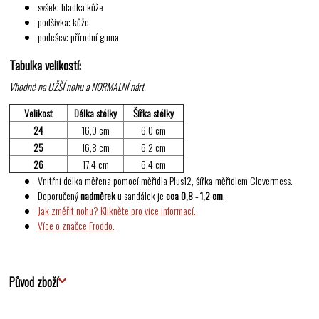
svšek: hladká kůže
podšívka: kůže
podešev: přírodní guma
Tabulka velikostí:
Vhodné na UŽŠÍ nohu a NORMALNÍ nárt.
Velikost
Délka stélky
Šířka stélky
24
16,0 cm
6,0 cm
25
16,8 cm
6,2 cm
26
17,4 cm
6,4 cm
Vnitřní délka měřena pomocí měřidla Plus12, šířka měřidlem Clevermess.
Doporučený
nadměrek
u sandálek je
cca 0,8 - 1,2 cm
.
Jak změřit nohu? Klikněte pro více informací.
Více o značce Froddo.
Původ zboží