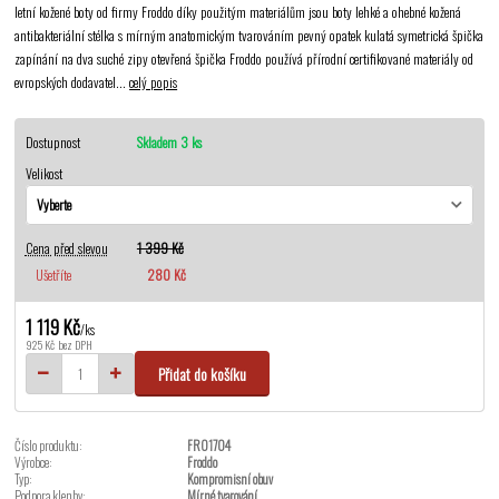
letní kožené boty od firmy Froddo díky použitým materiálům jsou boty lehké a ohebné kožená
antibakteriální stélka s mírným anatomickým tvarováním pevný opatek kulatá symetrická špička
zapínání na dva suché zipy otevřená špička Froddo používá přírodní certifikované materiály od
evropských dodavatel...
celý popis
Dostupnost
Skladem 3 ks
Velikost
Cena před slevou
1 399 Kč
Ušetříte
280 Kč
1 119 Kč
/
ks
925 Kč
bez DPH
Přidat do košíku
Číslo produktu:
FRO1704
Výrobce:
Froddo
Typ:
Kompromisní obuv
Podpora klenby:
Mírné tvarování