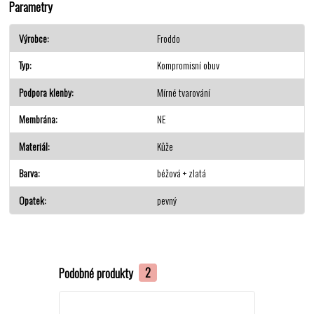
Parametry
Výrobce
Froddo
Typ
Kompromisní obuv
Podpora klenby
Mírné tvarování
Membrána
NE
Materiál
Kůže
Barva
béžová + zlatá
Opatek
pevný
Podobné produkty
2