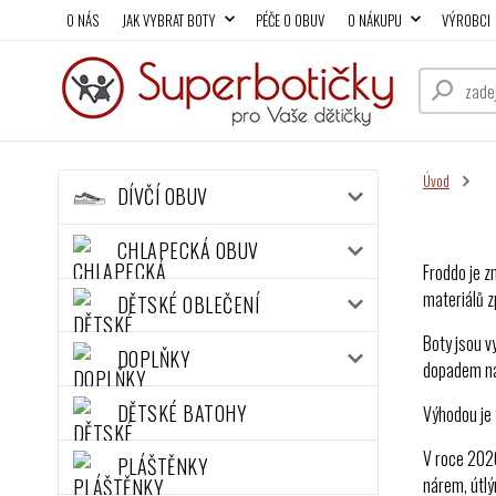
O NÁS
JAK VYBRAT BOTY
PÉČE O OBUV
O NÁKUPU
VÝROBCI
Úvod
DÍVČÍ OBUV
CHLAPECKÁ OBUV
Froddo je z
materiálů z
DĚTSKÉ OBLEČENÍ
Boty jsou v
DOPLŇKY
dopadem na 
DĚTSKÉ BATOHY
Výhodou je 
V roce 2020
PLÁŠTĚNKY
nárem, útl