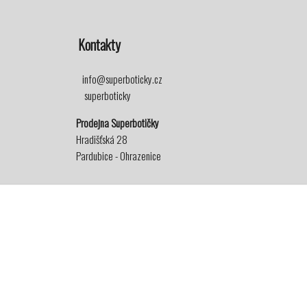
Kontakty
info@superboticky.cz
superboticky
Prodejna Superbotičky
Hradišťská 28
Pardubice - Ohrazenice