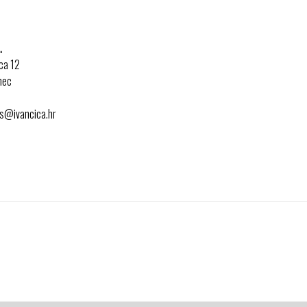
.
ca 12
nec
es@ivancica.hr