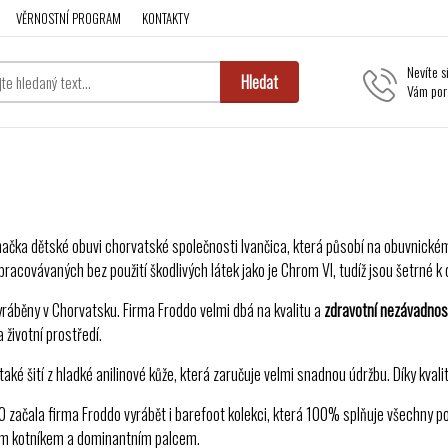
VĚRNOSTNÍ PROGRAM
KONTAKTY
Nevíte s
Hledat
Vám por
načka dětské obuvi chorvatské společnosti Ivančica, která působí na obuvnickém t
pracovávaných bez použití škodlivých látek jako je Chrom VI, tudíž jsou šetrné k 
yráběny v Chorvatsku. Firma Froddo velmi dbá na kvalitu a
zdravotní nezávadnos
životní prostředí.
také šití z hladké anilinové kůže, která zaručuje velmi snadnou údržbu. Díky kval
 začala firma Froddo vyrábět i barefoot kolekci, která 100% splňuje všechny po
ým kotníkem a dominantním palcem.