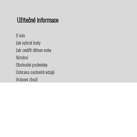
Užitečné informace
O nás
Jak vybrat boty
Jak změřit dětem nohu
Výrobci
Obchodní podmínky
Ochrana osobních údajů
Vrácení zboží
Doprava a platba
Věrnostní program
2017-2026© superboticky.cz, všechna práva vyhrazena