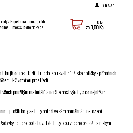
Přihlášení
i rady? Napište nám email, rádi
0
ks
adíme - info@superboticky.cz
za
0,00 Kč
rhu již od roku 1946. Froddo jsou kvalitní dětské botičky z přírodních
dětem i k životnímu prostředí.
t všech použitým materiálů
a udržitelnost výroby s co nejnižším
itnímu prošití boty se boty ani při velkém namáhnání nerozlepí.
žadavky na barefoot obuv. Tyto boty jsou vhodné pro děti s nízkým