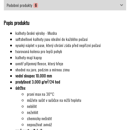
Podobné produkty
6
Popis produktu
kalhoty české výroby - Musha
softshellové kalhoty jsou ideální do každého počasí
vysoký náplet v pase, který chrání záda před nepřízní počasí
tvarovaná kolena pro lepší pohyb
kalhoty mají kapsy
uvnitř příjemný fleece, který hřeje
vhodné na jaro, podzim a mírnou zimu
vodní sloupec 10.000 mm
2
prodyšnost 3.000 g/m
/24 hod
údržba:
praní max na 30°C
můžete sušit v sušičce na nižší teplotu
nebělit
nežehlit
chemicky nečistit
nepoužívat aviváž