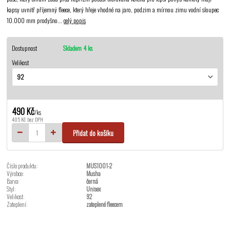
kapsy uvnitř příjemný fleece, který hřeje vhodné na jaro, podzim a mírnou zimu vodní sloupec
10.000 mm prodyšno...
celý popis
Dostupnost
Skladem 4 ks
Velikost
490 Kč
/
ks
405 Kč
bez DPH
Přidat do košíku
Číslo produktu:
MUS1001-2
Výrobce:
Musha
Barva:
černá
Styl:
Unisex
Velikost:
92
Zateplení:
zateplené fleecem