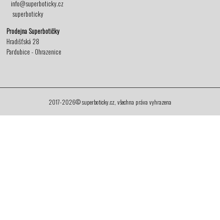
info@superboticky.cz
superboticky
Prodejna Superbotičky
Hradišťská 28
Pardubice - Ohrazenice
2017-2026© superboticky.cz, všechna práva vyhrazena