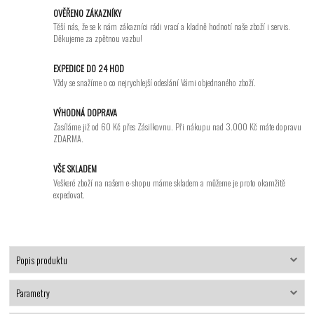
OVĚŘENO ZÁKAZNÍKY
Těší nás, že se k nám zákazníci rádi vrací a kladně hodnotí naše zboží i servis.
Děkujeme za zpětnou vazbu!
EXPEDICE DO 24 HOD
Vždy se snažíme o co nejrychlejší odeslání Vámi objednaného zboží.
VÝHODNÁ DOPRAVA
Zasíláme již od 60 Kč přes Zásilkovnu. Při nákupu nad 3.000 Kč máte dopravu
ZDARMA.
VŠE SKLADEM
Veškeré zboží na našem e-shopu máme skladem a můžeme je proto okamžitě
expedovat.
Popis produktu
Parametry