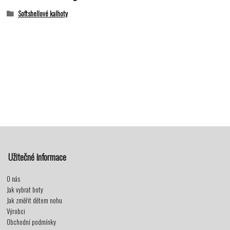
Softshellové kalhoty
Užitečné informace
O nás
Jak vybrat boty
Jak změřit dětem nohu
Výrobci
Obchodní podmínky