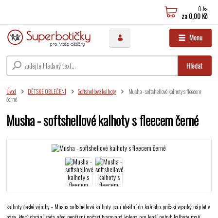
0
ks
za
0,00 Kč
Menu
Hledat
Úvod
DĚTSKÉ OBLEČENÍ
Softshellové kalhoty
Musha - softshellové kalhoty s fleecem
černé
Musha - softshellové kalhoty s fleecem černé
kalhoty české výroby - Musha softshellové kalhoty jsou ideální do každého počasí vysoký náplet v
pase, který chrání záda před nepřízní počasí tvarovaná kolena pro lepší pohyb kalhoty mají