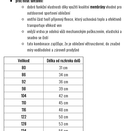
proč nosit softshell:
dobré funkční vlastnosti díky využití kvalitní
membrány
vhodné pro
outdoorové sportovní oblečení
vnitřní část tvoří příjemný fleece, který uchovává teplo a efektivně
transportuje vlhkost ven
vnější vrstva je odolná vůči mechanickým poškozením, elastická a
snadno se čistí
tato kombinace zajišťuje, že je oblečení větruvzdorné, do značné
míry voděodolné a zároveň prodyšné
Velikost
Délka od rozkroku dolů
80
31 cm
86
34 cm
92
36 cm
98
39 cm
104
42 cm
110
45 cm
116
48 cm
122
50 cm
128
53 cm
134
56 cm