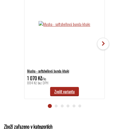
Musha - softshellová bunda khaki
Musha - softshel
1 070 Kč
1 070 Kč
/
ks
/
ks
884 Kč
bez DPH
884 Kč
bez DPH
Zvolit variantu
Zboží zařazeno v kategoriích