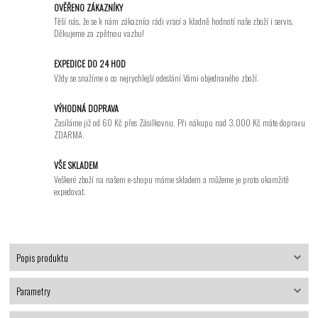
OVĚŘENO ZÁKAZNÍKY
Těší nás, že se k nám zákazníci rádi vrací a kladně hodnotí naše zboží i servis.
Děkujeme za zpětnou vazbu!
EXPEDICE DO 24 HOD
Vždy se snažíme o co nejrychlejší odeslání Vámi objednaného zboží.
VÝHODNÁ DOPRAVA
Zasíláme již od 60 Kč přes Zásilkovnu. Při nákupu nad 3.000 Kč máte dopravu
ZDARMA.
VŠE SKLADEM
Veškeré zboží na našem e-shopu máme skladem a můžeme je proto okamžitě
expedovat.
Popis produktu
Parametry