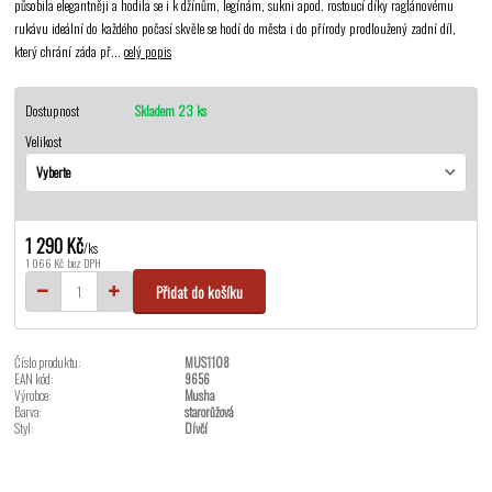
působila elegantněji a hodila se i k džínům, legínám, sukni apod. rostoucí díky raglánovému
rukávu ideální do každého počasí skvěle se hodí do města i do přírody prodloužený zadní díl,
který chrání záda př...
celý popis
Dostupnost
Skladem 23 ks
Velikost
1 290 Kč
/
ks
1 066 Kč
bez DPH
Přidat do košíku
Číslo produktu:
MUS1108
EAN kód:
9656
Výrobce:
Musha
Barva:
starorůžová
Styl:
Dívčí