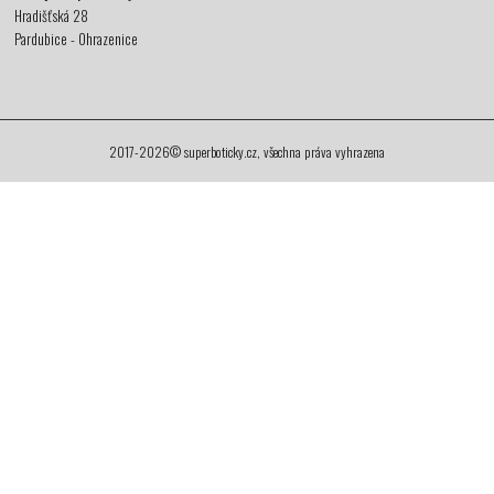
Hradišťská 28
Pardubice - Ohrazenice
2017-2026© superboticky.cz, všechna práva vyhrazena