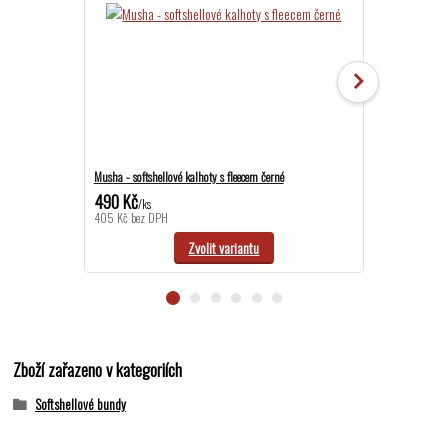
Musha - softshellové kalhoty s fleecem černé
Musha - softshel
490 Kč
1 290 Kč
/
ks
/
ks
405 Kč
bez DPH
1 066 Kč
bez D
Zvolit variantu
Zboží zařazeno v kategoriích
Softshellové bundy