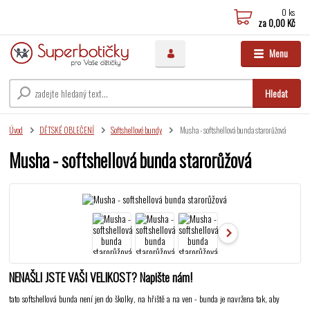
0
ks
za
0,00 Kč
Menu
Hledat
Úvod
DĚTSKÉ OBLEČENÍ
Softshellové bundy
Musha - softshellová bunda starorůžová
Musha - softshellová bunda starorůžová
NENAŠLI JSTE VAŠI VELIKOST? Napište nám!
tato softshellová bunda není jen do školky, na hřiště a na ven - bunda je navržena tak, aby