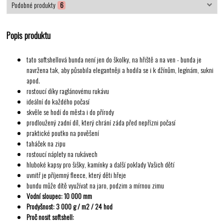
Podobné produkty
6
Popis produktu
tato softshellová bunda není jen do školky, na hřiště a na ven - bunda je
navržena tak, aby působila elegantněji a hodila se i k džínům, legínám, sukni
apod.
rostoucí díky raglánovému rukávu
ideální do každého počasí
skvěle se hodí do města i do přírody
prodloužený zadní díl, který chrání záda před nepřízni počasí
praktické poutko na pověšení
taháček na zipu
rostoucí náplety na rukávech
hluboké kapsy pro šišky, kamínky a další poklady Vašich dětí
uvnitř je příjemný fleece, který děti hřeje
bundu může dítě využívat na jaro, podzim a mírnou zimu
Vodní sloupec: 10 000 mm
Prodyšnost: 3 000 g / m2 / 24 hod
Proč nosit softshell: