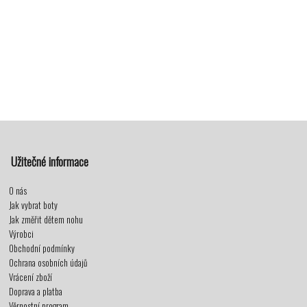
Užitečné informace
O nás
Jak vybrat boty
Jak změřit dětem nohu
Výrobci
Obchodní podmínky
Ochrana osobních údajů
Vrácení zboží
Doprava a platba
Věrnostní program