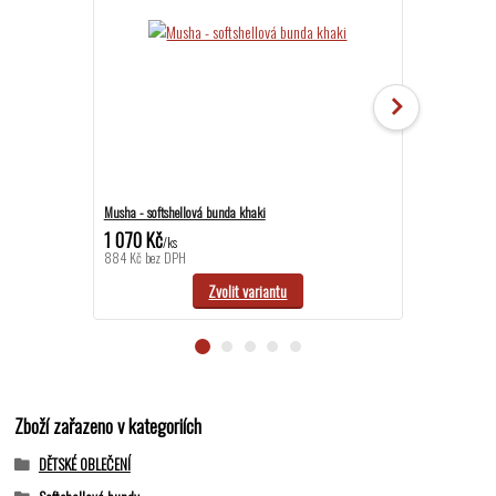
Musha - softshellová bunda khaki
Musha - softshel
1 070 Kč
1 070 Kč
/
ks
/
ks
884 Kč
bez DPH
884 Kč
bez DPH
Zvolit variantu
Zboží zařazeno v kategoriích
DĚTSKÉ OBLEČENÍ