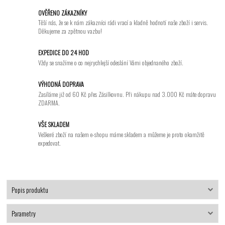
OVĚŘENO ZÁKAZNÍKY
Těší nás, že se k nám zákazníci rádi vrací a kladně hodnotí naše zboží i servis.
Děkujeme za zpětnou vazbu!
EXPEDICE DO 24 HOD
Vždy se snažíme o co nejrychlejší odeslání Vámi objednaného zboží.
VÝHODNÁ DOPRAVA
Zasíláme již od 60 Kč přes Zásilkovnu. Při nákupu nad 3.000 Kč máte dopravu
ZDARMA.
VŠE SKLADEM
Veškeré zboží na našem e-shopu máme skladem a můžeme je proto okamžitě
expedovat.
Popis produktu
Parametry