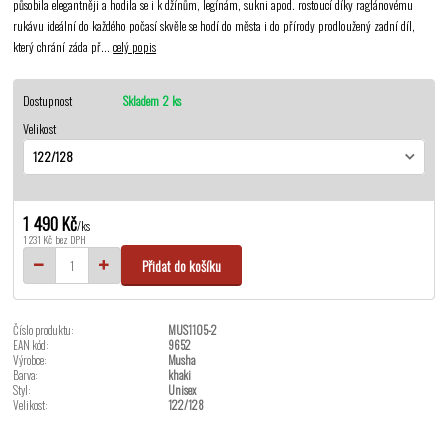
působila elegantněji a hodila se i k džínům, legínám, sukni apod. rostoucí díky raglánovému
rukávu ideální do každého počasí skvěle se hodí do města i do přírody prodloužený zadní díl,
který chrání záda př...
celý popis
Dostupnost
Skladem 2 ks
Velikost
1 490 Kč
/
ks
1 231 Kč
bez DPH
Přidat do košíku
Číslo produktu:
MUS1105-2
EAN kód:
9652
Výrobce:
Musha
Barva:
khaki
Styl:
Unisex
Velikost:
122/128