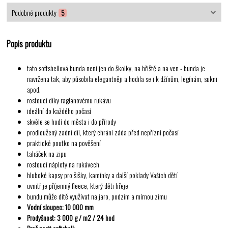
Podobné produkty
5
Popis produktu
tato softshellová bunda není jen do školky, na hřiště a na ven - bunda je
navržena tak, aby působila elegantněji a hodila se i k džínům, legínám, sukni
apod.
rostoucí díky raglánovému rukávu
ideální do každého počasí
skvěle se hodí do města i do přírody
prodloužený zadní díl, který chrání záda před nepřízni počasí
praktické poutko na pověšení
taháček na zipu
rostoucí náplety na rukávech
hluboké kapsy pro šišky, kamínky a další poklady Vašich dětí
uvnitř je příjemný fleece, který děti hřeje
bundu může dítě využívat na jaro, podzim a mírnou zimu
Vodní sloupec: 10 000 mm
Prodyšnost: 3 000 g / m2 / 24 hod