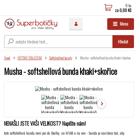
0
ks
za
0,00 Kč
Menu
Hledat
Úvod
DĚTSKÉ OBLEČENÍ
Softshellové bundy
Musha - softshellová bunda khaki+skořice
Musha - softshellová bunda khaki+skořice
NENAŠLI JSTE VAŠI VELIKOST? Napište nám!
tato softshellová bunda není jen do školky, na hřiště a na ven - bunda je navržena tak, aby