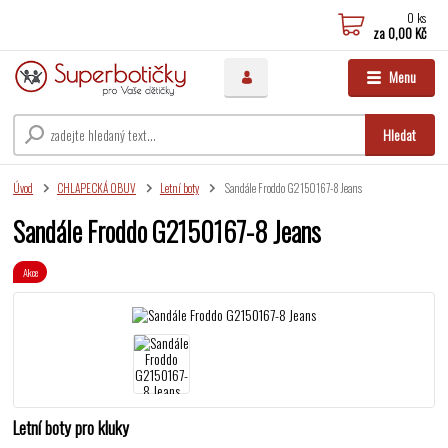
0
ks
za
0,00 Kč
Menu
Hledat
Úvod
CHLAPECKÁ OBUV
Letní boty
Sandále Froddo G2150167-8 Jeans
Sandále Froddo G2150167-8 Jeans
Akce
Letní boty pro kluky