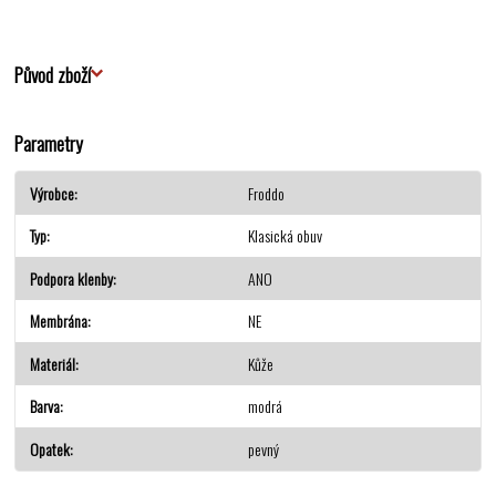
Původ zboží
Parametry
Výrobce
Froddo
Typ
Klasická obuv
Podpora klenby
ANO
Membrána
NE
Materiál
Kůže
Barva
modrá
Opatek
pevný