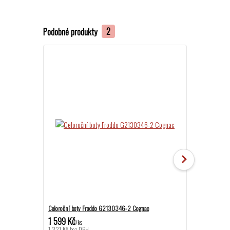
Podobné produkty
2
Akce
Celoroční boty Froddo G2130346-2 Cognac
Celoroční boty 
1 599 Kč
1 399 Kč
/
ks
/
ks
1 321 Kč
bez DPH
1 156 Kč
bez DP