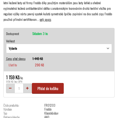
letní kožené boty od firmy Froddo díky použitým materiálům jsou boty lehké a ohebné
vyjímatelná kožená antibakteriální stélka s anatomickým tvarováním druhá textilní vložka pro
regulaci výšky nártu pevný opatek kulatá symetrická špička zapínání na dva suché zipy Froddo
používá přírodní certifikovan...
celý popis
Dostupnost
Skladem 3 ks
Velikost
Cena před slevou
1 449 Kč
Ušetříte
290 Kč
1 159 Kč
/
ks
958 Kč
bez DPH
Přidat do košíku
Číslo produktu:
FRO1203
Výrobce:
Froddo
Typ:
Klasická obuv
Podpora klenby:
ANO