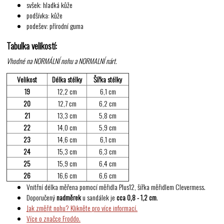
svšek: hladká kůže
podšívka: kůže
podešev: přírodní guma
Tabulka velikostí:
Vhodné na NORMÁLNÍ nohu a NORMALNÍ nárt.
Velikost
Délka stélky
Šířka stélky
19
12,2 cm
6,1 cm
20
12,7 cm
6,2 cm
21
13,3 cm
5,8 cm
22
14,0 cm
5,9 cm
23
14,6 cm
6,1 cm
24
15,3 cm
6,3 cm
25
15,9 cm
6,4 cm
26
16,6 cm
6,6 cm
Vnitřní délka měřena pomocí měřidla Plus12, šířka měřidlem Clevermess.
Doporučený
nadměrek
u sandálek je
cca 0,8 - 1,2 cm
.
Jak změřit nohu? Klikněte pro více informací.
Více o značce Froddo.