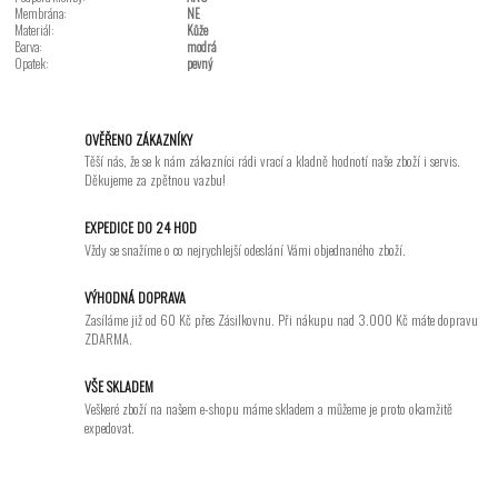
Membrána:
NE
Materiál:
Kůže
Barva:
modrá
Opatek:
pevný
OVĚŘENO ZÁKAZNÍKY
Těší nás, že se k nám zákazníci rádi vrací a kladně hodnotí naše zboží i servis.
Děkujeme za zpětnou vazbu!
EXPEDICE DO 24 HOD
Vždy se snažíme o co nejrychlejší odeslání Vámi objednaného zboží.
VÝHODNÁ DOPRAVA
Zasíláme již od 60 Kč přes Zásilkovnu. Při nákupu nad 3.000 Kč máte dopravu
ZDARMA.
VŠE SKLADEM
Veškeré zboží na našem e-shopu máme skladem a můžeme je proto okamžitě
expedovat.