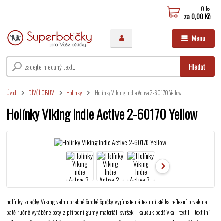
0
ks
za
0,00 Kč
Menu
Hledat
Úvod
DÍVČÍ OBUV
Holínky
Holínky Viking Indie Active 2-60170 Yellow
Holínky Viking Indie Active 2-60170 Yellow
holínky značky Viking velmi ohebné široké špičky vyjímatelná textilní stélka reflexní prvek na
patě ručně vyráběné boty z přírodní gumy materiál: svršek - kaučuk podšívka - textil + textilní