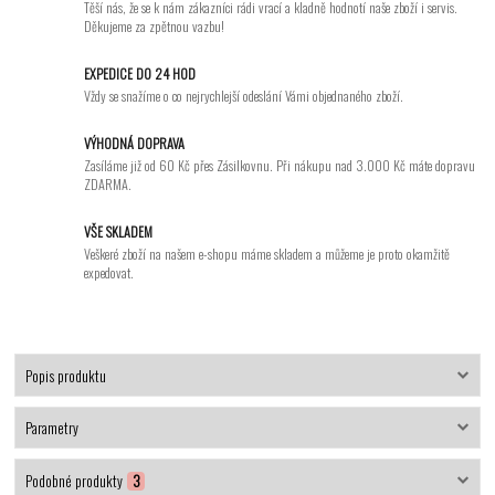
Těší nás, že se k nám zákazníci rádi vrací a kladně hodnotí naše zboží i servis.
Děkujeme za zpětnou vazbu!
EXPEDICE DO 24 HOD
Vždy se snažíme o co nejrychlejší odeslání Vámi objednaného zboží.
VÝHODNÁ DOPRAVA
Zasíláme již od 60 Kč přes Zásilkovnu. Při nákupu nad 3.000 Kč máte dopravu
ZDARMA.
VŠE SKLADEM
Veškeré zboží na našem e-shopu máme skladem a můžeme je proto okamžitě
expedovat.
Popis produktu
Parametry
Podobné produkty
3