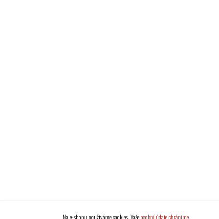
Na e-shopu používáme cookies. Vaše
osobní údaje chráníme
.