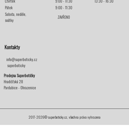
Čtvrtek
9:00 - 11:30
13:30 - 16:30
Pátek
9:00 - 11:30
Sobota, neděle,
ZAVŘENO
svátky
Kontakty
info@superboticky.cz
superboticky
Prodejna Superbotičky
Hradišťská 28
Pardubice - Ohrazenice
2017-2026© superboticky.cz, všechna práva vyhrazena