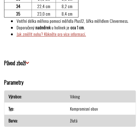
34
22,4 cm
8,2 cm
35
23,0 cm
8,4 cm
Vnitřní délka měřena pomocí měřidla Plus12, šířka měřidlem Clevermess.
Doporučený
nadměrek
u holínek je
cca 1 cm
.
Jak změřit nohu? Klikněte pro více informací.
Původ zboží
Parametry
Výrobce
Viking
Typ
Kompromisní obuv
Barva
žlutá