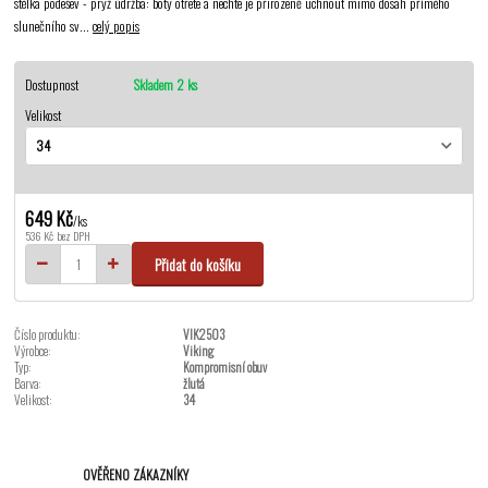
stélka podešev - pryž údržba: boty otřete a nechte je přirozeně uchnout mimo dosah přímého
slunečního sv...
celý popis
Dostupnost
Skladem 2 ks
Velikost
649 Kč
/
ks
536 Kč
bez DPH
Přidat do košíku
Číslo produktu:
VIK2503
Výrobce:
Viking
Typ:
Kompromisní obuv
Barva:
žlutá
Velikost:
34
OVĚŘENO ZÁKAZNÍKY