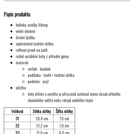
Popis produktu
holínky značky Viking
velmi ohebné
široké špičky
vyjímatelná textilní stélka
reflexní prvek na patě
ručně vyráběné boty z přírodní gumy
materiál:
svršek - kaučuk
podšívka - textil + textilní stélka
podešev - pryž
údržba:
boty otřete a nechte je přirozeně uchnout mimo dosah přímého
slunečního světla nebo zdrojů umělého tepla
Velikost
Délka stélky
Šířka stélky
31
20,4 cm
7,6 cm
32
21,2 cm
7,8 cm
33
21,8 cm
8,0 cm