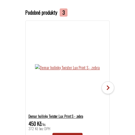
Podobné produkty
3
Demar holínky Twister Lux Print S - zebra
Demar holínky Tw
450 Kč
450 Kč
/
ks
/
ks
372 Kč
bez DPH
372 Kč
bez DPH