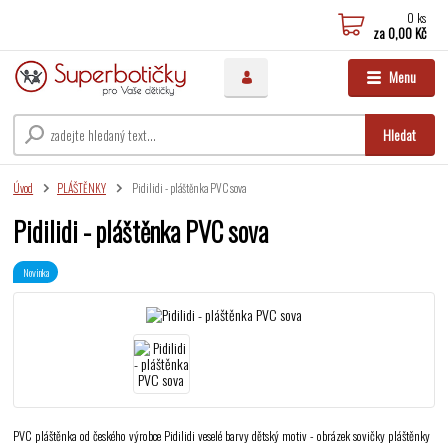
0
ks
za
0,00 Kč
Menu
Hledat
Úvod
PLÁŠTĚNKY
Pidilidi - pláštěnka PVC sova
Pidilidi - pláštěnka PVC sova
Novinka
PVC pláštěnka od českého výrobce Pidilidi veselé barvy dětský motiv - obrázek sovičky pláštěnky