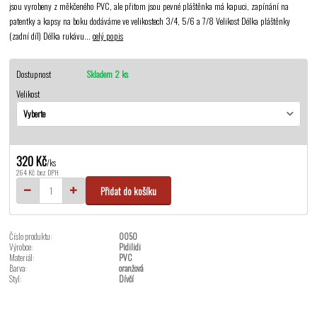
jsou vyrobeny z měkčeného PVC, ale přitom jsou pevné pláštěnka má kapuci, zapínání na
patentky a kapsy na boku dodáváme ve velikostech 3/4, 5/6 a 7/8 Velikost Délka pláštěnky
(zadní díl) Délka rukávu...
celý popis
Dostupnost
Skladem 2 ks
Velikost
320 Kč
/
ks
264 Kč
bez DPH
Přidat do košíku
Číslo produktu:
0050
Výrobce:
Pidilidi
Materiál:
PVC
Barva:
oranžová
Styl:
Dívčí