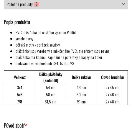
Podobné produkty
3
Popis produktu
PVC pláštěnka od českého výrobce Pidilidi
veselé barvy
dětský motiv - obrázek sovičky
pláštěnky jsou vyrobeny z měkčeného PVC, ale přitom jsou pevné
pláštěnka má kapuci, zapínání na patentky a kapsy na boku
dodáváme ve velikostech 3/4, 5/6 a 7/8
Délka pláštěnky
Velikost
Délka rukávu
Obvod hrudníku
(zadní díl)
3/4
54 cm
46 cm
2x 45 cm
5/6
58 cm
50 cm
2x 46 cm
7/8
61,5 cm
51 cm
2x 48 cm
Původ zboží