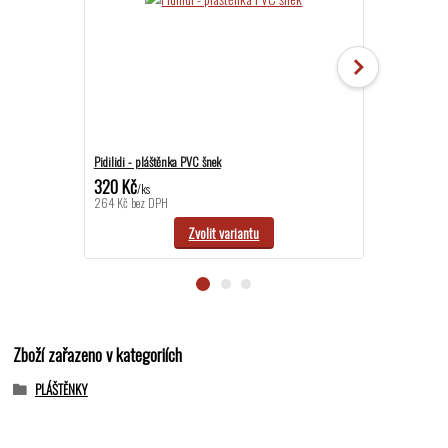
Pidilidi - pláštěnka PVC šnek
Pidilidi - pláště
320 Kč
320 Kč
/
ks
/
ks
264 Kč
bez DPH
264 Kč
bez DPH
Zvolit variantu
Zboží zařazeno v kategoriích
PLÁŠTĚNKY