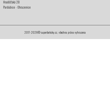
Hradišťská 28
Pardubice - Ohrazenice
2017-2026© superboticky.cz, všechna práva vyhrazena