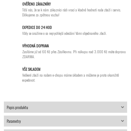
OVĚŘENO ZÁKAZNÍKY
Těší nás, že se k nám zákazníci rádi vrací a kladně hodnotí naše zboží i servis.
Děkujeme za zpětnou vazbu!
EXPEDICE DO 24 HOD
Vždy se snažíme o co nejrychlejší odeslání Vámi objednaného zboží.
VÝHODNÁ DOPRAVA
Zasíláme již od 60 Kč přes Zásilkovnu. Při nákupu nad 3.000 Kč máte dopravu
ZDARMA.
VŠE SKLADEM
Veškeré zboží na našem e-shopu máme skladem a můžeme je proto okamžitě
expedovat.
Popis produktu
Parametry