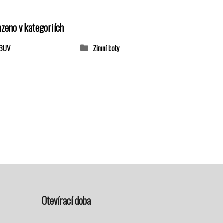
azeno v kategoriích
OBUV
Zimní boty
Otevírací doba