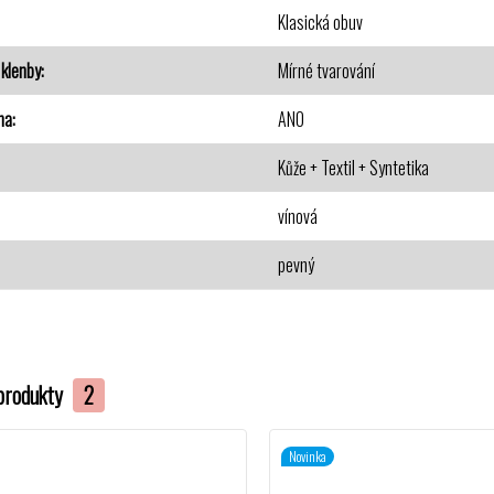
Klasická obuv
klenby
Mírné tvarování
na
ANO
Kůže + Textil + Syntetika
vínová
pevný
produkty
2
Novinka