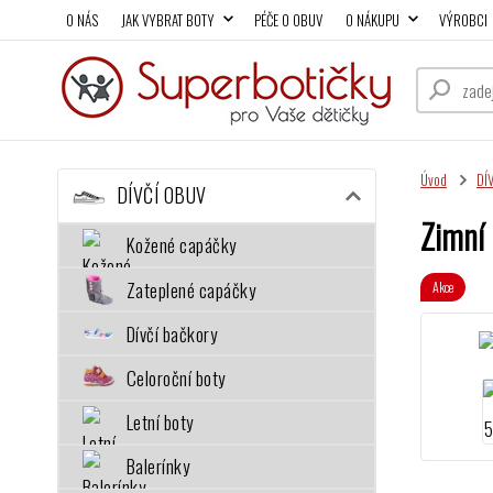
O NÁS
JAK VYBRAT BOTY
PÉČE O OBUV
O NÁKUPU
VÝROBCI
Úvod
DÍ
DÍVČÍ OBUV
Zimní
Kožené capáčky
Zateplené capáčky
Akce
Dívčí bačkory
Celoroční boty
Letní boty
Balerínky