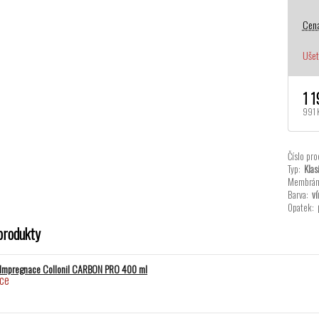
Cena
Ušet
1 1
991 
Číslo pro
Typ:
Klas
Membrán
Barva:
ví
Opatek:
produkty
Impregnace Collonil CARBON PRO 400 ml