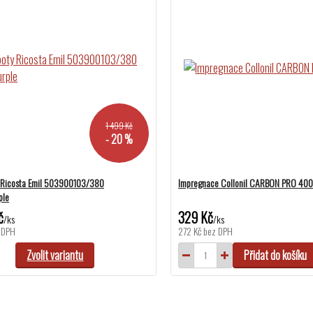
1 499 Kč
- 20 %
y Ricosta Emil 503900103/380
Impregnace Collonil CARBON PRO 400
ple
č
329 Kč
/
ks
/
ks
 DPH
272 Kč
bez DPH
Zvolit variantu
Přidat do košíku