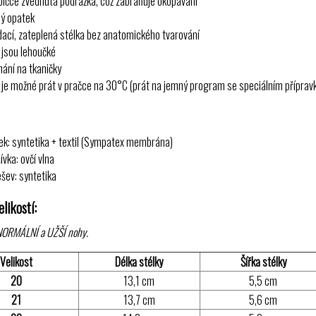
pičce zvednutá podrážka, což zabraňuje okopávání
ý opatek
dací, zateplená stélka bez anatomického tvarování
 jsou lehoučké
nání na tkaničky
 je možné prát v pračce na 30°C (prát na jemný program se speciálním přípravke
ek: syntetika + textil (Sympatex membrána)
ívka: ovčí vlna
šev: syntetika
likostí:
NORMÁLNÍ a UŽŠÍ nohy.
Velikost
Délka stélky
Šířka stélky
20
13,1 cm
5,5 cm
21
13,7 cm
5,6 cm