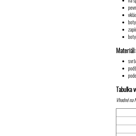
na š
pevn
vklá
boty
zapí
boty
Materiál:
svrš
podš
pode
Tabulka ve
Vhodné na 