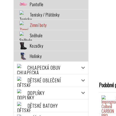
Pantofle
Tenisky / Plátěnky
Zimní boty
Sněhule
Kozačky
Holínky
CHLAPECKÁ OBUV
DĚTSKÉ OBLEČENÍ
Podobné 
DOPLŇKY
DĚTSKÉ BATOHY