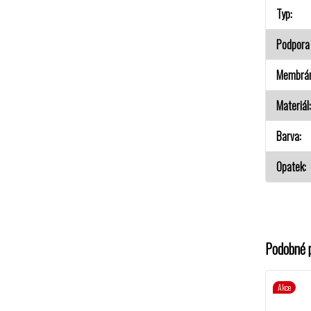
Typ
Podpora 
Membrá
Materiál
Barva
Opatek
Podobné 
Akce