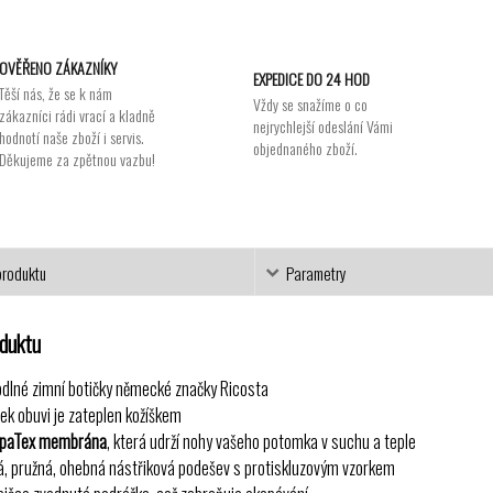
OVĚŘENO ZÁKAZNÍKY
EXPEDICE DO 24 HOD
Těší nás, že se k nám
Vždy se snažíme o co
zákazníci rádi vrací a kladně
nejrychlejší odeslání Vámi
hodnotí naše zboží i servis.
objednaného zboží.
Děkujeme za zpětnou vazbu!
produktu
Parametry
oduktu
dlné zimní botičky německé značky Ricosta
řek obuvi je zateplen kožíškem
paTex membrána
, která udrží nohy vašeho potomka v suchu a teple
á, pružná, ohebná nástřiková podešev s protiskluzovým vzorkem