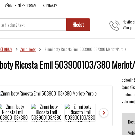
VĚRNOSTNÍ PROGRAM
KONTAKTY
Nevíte s
Hledat
Vám por
VČÍ OBUV
Zimní boty
Zimní boty Ricosta Emil 503900103/380 Merlot/Purple
 boty Ricosta Emil 503900103/380 Merlot/
pohodlné
SympaTex
ohebná n
zabraňuj
Dost
Veli