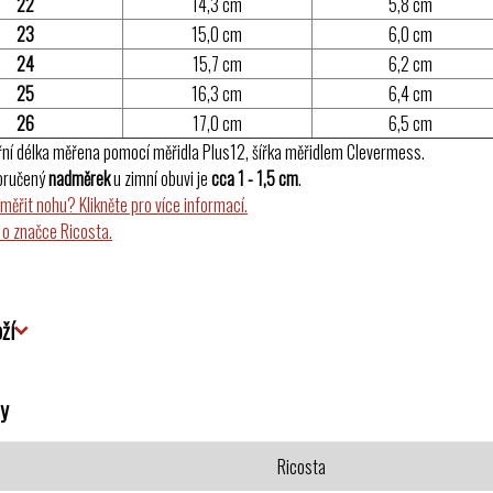
22
14,3 cm
5,8 cm
23
15,0 cm
6,0 cm
24
15,7 cm
6,2 cm
25
16,3 cm
6,4 cm
26
17,0 cm
6,5 cm
řní délka měřena pomocí měřidla Plus12, šířka měřidlem Clevermess.
oručený
nadměrek
u zimní obuvi je
cca 1 - 1,5 cm
.
změřit nohu? Klikněte pro více informací.
 o značce Ricosta.
ží
y
Ricosta