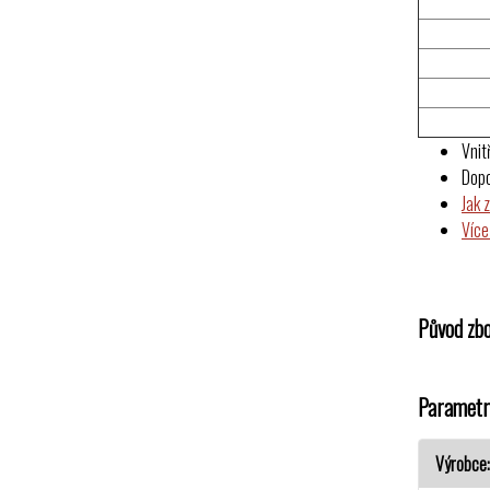
Vnit
Dop
Jak 
Více
Původ zbo
Parametr
Výrobce