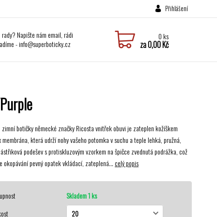
Přihlášení
i rady? Napište nám email, rádi
0
ks
adíme - info@superboticky.cz
za
0,00 Kč
Purple
 zimní botičky německé značky Ricosta vnitřek obuvi je zateplen kožíškem
 membrána, která udrží nohy vašeho potomka v suchu a teple lehká, pružná,
ástřiková podešev s protiskluzovým vzorkem na špičce zvednutá podrážka, což
e okopávání pevný opatek vkládací, zateplená...
celý popis
upnost
Skladem 1 ks
kost