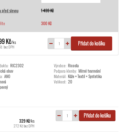
 před slevou
1 499 Kč
říte
300 Kč
99 Kč
/
ks
Přidat do košíku
Kč
bez DPH
duktu:
RIC2302
Výrobce:
Ricosta
ická obuv
Podpora klenby:
Mírné tvarování
a:
ANO
Materiál:
Kůže + Textil + Syntetika
nová
Velikost:
20
pevný
Přidat do košíku
329 Kč
/
ks
272 Kč
bez DPH