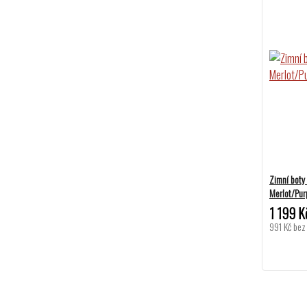
Zimní bot
Merlot/Pur
1 199 K
991 Kč
bez