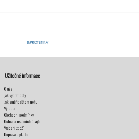
Užitečné informace
O nás
Jak vybrat boty
Jak změřit dětem nohu
Výrobci
Obchodní podmínky
Ochrana osobních údajů
Vrácení zboží
Doprava a platba