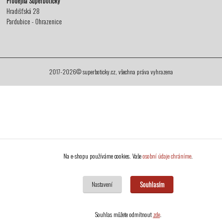
Prodejna Superbotičky
Hradišťská 28
Pardubice - Ohrazenice
2017-2026© superboticky.cz, všechna práva vyhrazena
Na e-shopu používáme cookies. Vaše
osobní údaje chráníme
.
Souhlasím
Nastavení
Souhlas můžete odmítnout
zde
.