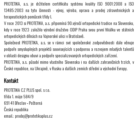
PROTETIKA, a.s. je držitelem certifikátu systému kvality ISO 9001:2008 a ISO
13485:2003 na tyto činnosti - vývoj, výroba, oprava a prodej zdravotnických a
terapeutických pomůcek třídy I.
V roce 2013 si PROTETIKA, a.s. připomíná 90.výročí ortopedické tradice na Slovensku,
kdy v roce 1923 založilo výrobní družstvo ODIP Praha svou první filiálku ve státních
ortopedických dílnách na Vajnorské ulici v Bratislavě.
Společnost PROTETIKA, a.s. se v rámci své společenské zodpovědnosti dále věnuje
podpoře smysluplných projektů souvisejících s podporou a rozvojem mladých talentů
v oblasti designu obuvi a podpoře specializovaných ortopedických zařízení.
PROTETIKA, a.s. působí mimo vlastního Slovenska i na dalších zahraničních trzích, v
České republice, na Ukrajině, v Rusku a dalších zemích střední a východní Evropy.
Kontakt
PROTETIKA CZ PLUS spol. s r.o.
třída 1. máje 584/9
691 41 Břeclav
-
Poštorná
Česká republika
email.: prodej@protetikaplus.cz