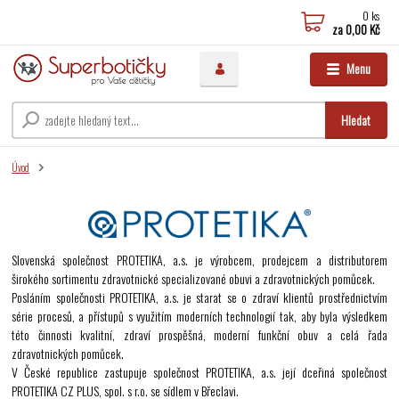
0
ks
za
0,00 Kč
Menu
Hledat
Úvod
Slovenská společnost PROTETIKA, a.s. je výrobcem, prodejcem a distributorem
širokého sortimentu zdravotnické specializované obuvi a zdravotnických pomůcek.
Posláním společnosti PROTETIKA, a.s. je starat se o zdraví klientů prostřednictvím
série procesů, a přístupů s využitím moderních technologií tak, aby byla výsledkem
této činnosti kvalitní, zdraví prospěšná, moderní funkční obuv a celá řada
zdravotnických pomůcek.
V České republice zastupuje společnost PROTETIKA, a.s. její dceřiná společnost
PROTETIKA CZ PLUS, spol. s r.o. se sídlem v Břeclavi.