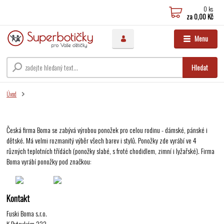
0
ks
za
0,00 Kč
Menu
Hledat
Úvod
Česká firma Boma se zabývá výrobou ponožek pro celou rodinu - dámské, pánské i
dětské. Má velmi rozmanitý výběr všech barev i stylů. Ponožky zde vyrábí ve 4
různých teplotních třídách (ponožky slabé, s froté chodidlem, zimní i lyžařské). Firma
Boma vyrábí ponožky pod značkou:
Kontakt
Fuski Boma s.r.o.
K Bytovkám 222