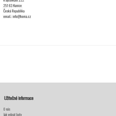
251 63 Kunice
Česká Republika
email.: info@boma.cz
Užitečné informace
O nás
Jak vybrat boty