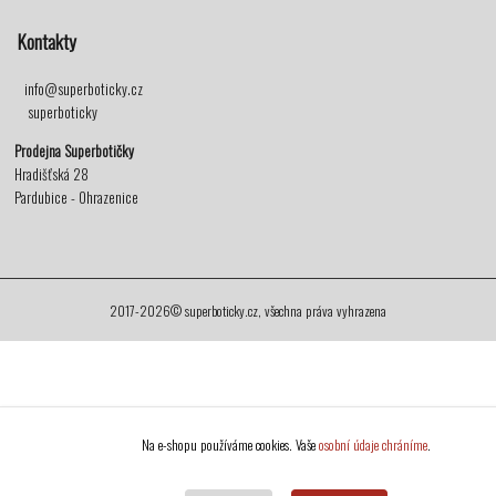
Kontakty
info@superboticky.cz
superboticky
Prodejna Superbotičky
Hradišťská 28
Pardubice - Ohrazenice
2017-2026© superboticky.cz, všechna práva vyhrazena
Na e-shopu používáme cookies. Vaše
osobní údaje chráníme
.