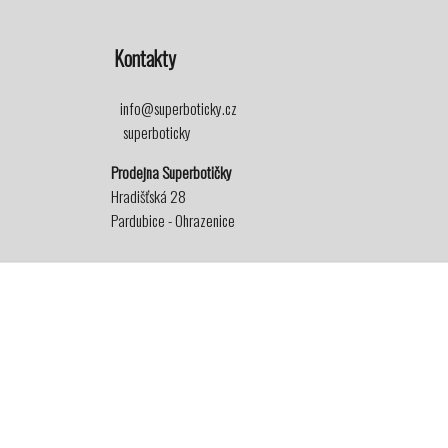
Kontakty
info@superboticky.cz
superboticky
Prodejna Superbotičky
Hradišťská 28
Pardubice - Ohrazenice