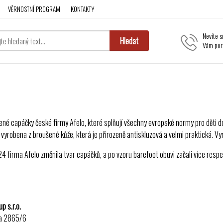
VĚRNOSTNÍ PROGRAM
KONTAKTY
Nevíte s
Hledat
Vám por
ené capáčky české firmy Afelo, které splňují všechny evropské normy pro děti do 3
 vyrobena z broušené kůže, která je přirozeně antiskluzová a velmi praktická. Vy
4 firma Afelo změnila tvar capáčků, a po vzoru barefoot obuvi začali více respe
p s.r.o.
a 2865/6