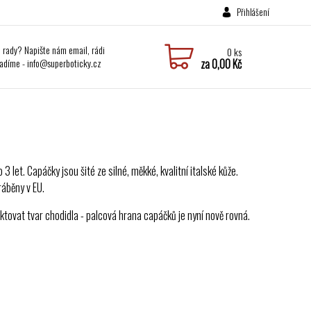
Přihlášení
i rady? Napište nám email, rádi
0
ks
adíme - info@superboticky.cz
za
0,00 Kč
 let. Capáčky jsou šité ze silné, měkké, kvalitní italské kůže.
ráběny v EU.
ktovat tvar chodidla - palcová hrana capáčků je nyní nově rovná.