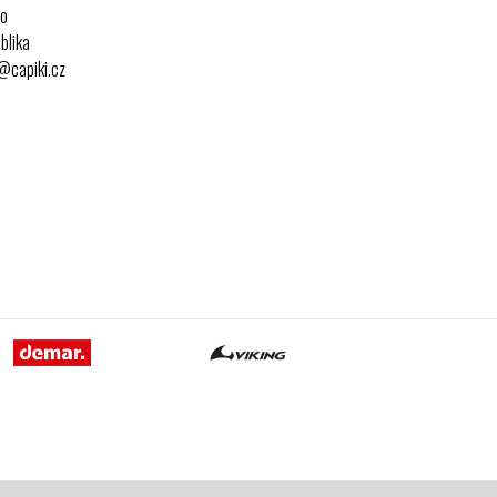
no
blika
o@capiki.cz