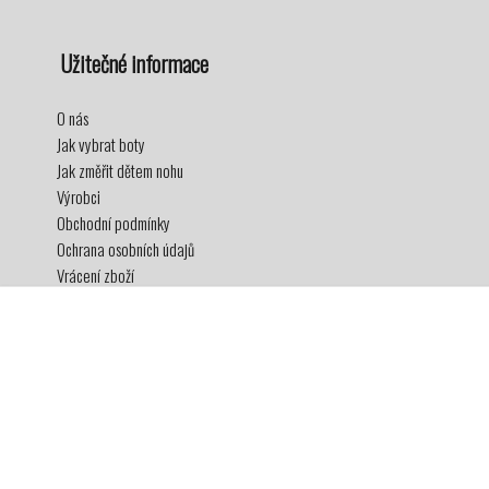
Užitečné informace
O nás
Jak vybrat boty
Jak změřit dětem nohu
Výrobci
Obchodní podmínky
Ochrana osobních údajů
Vrácení zboží
Doprava a platba
Věrnostní program
2017-2026© superboticky.cz, všechna práva vyhrazena