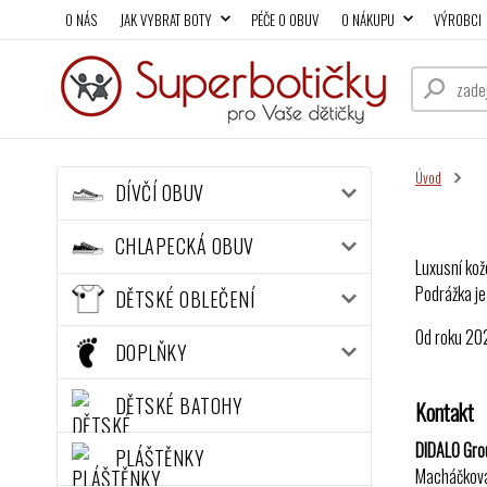
O NÁS
JAK VYBRAT BOTY
PÉČE O OBUV
O NÁKUPU
VÝROBCI
Úvod
DÍVČÍ OBUV
CHLAPECKÁ OBUV
Luxusní kož
Podrážka je
DĚTSKÉ OBLEČENÍ
Od roku 202
DOPLŇKY
DĚTSKÉ BATOHY
Kontakt
DIDALO Grou
PLÁŠTĚNKY
Macháčkov