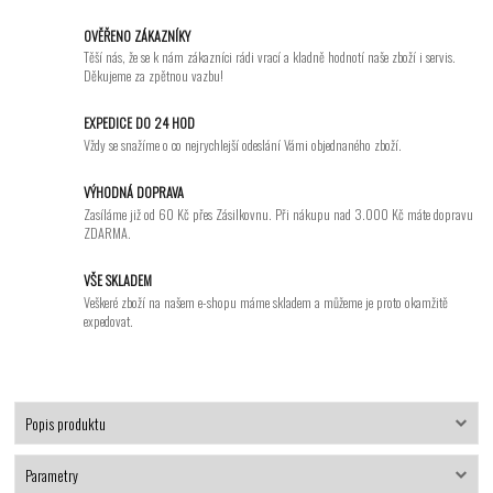
OVĚŘENO ZÁKAZNÍKY
Těší nás, že se k nám zákazníci rádi vrací a kladně hodnotí naše zboží i servis.
Děkujeme za zpětnou vazbu!
EXPEDICE DO 24 HOD
Vždy se snažíme o co nejrychlejší odeslání Vámi objednaného zboží.
VÝHODNÁ DOPRAVA
Zasíláme již od 60 Kč přes Zásilkovnu. Při nákupu nad 3.000 Kč máte dopravu
ZDARMA.
VŠE SKLADEM
Veškeré zboží na našem e-shopu máme skladem a můžeme je proto okamžitě
expedovat.
Popis produktu
Parametry