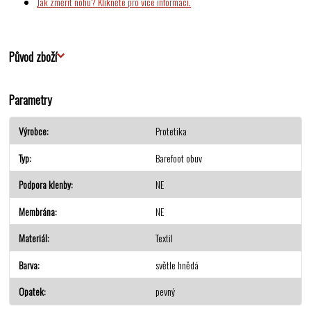
Jak změřit nohu? Klikněte pro více informací.
Původ zboží
Parametry
Výrobce
Protetika
Typ
Barefoot obuv
Podpora klenby
NE
Membrána
NE
Materiál
Textil
Barva
světle hnědá
Opatek
pevný