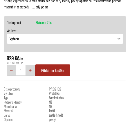
příčně vyjímatelná kožená stélka bez podpory klenby pevný opatek použité atestované přírodní
materiály zabezpečují ...
celý popis
Dostupnost
Skladem 7 ks
Velikost
929 Kč
/
ks
768 Kč
bez DPH
Přidat do košíku
Číslo produktu:
PRO2102
Výrobce:
Protetika
Typ:
Barefoot obuv
Podpora klenby:
NE
Membrána:
NE
Materiál:
Textil
Barva:
světle hnědá
Opatek:
pevný