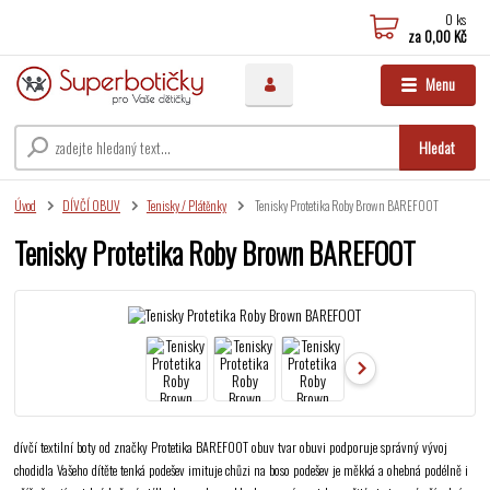
0
ks
za
0,00 Kč
Menu
Hledat
Úvod
DÍVČÍ OBUV
Tenisky / Plátěnky
Tenisky Protetika Roby Brown BAREFOOT
Tenisky Protetika Roby Brown BAREFOOT
dívčí textilní boty od značky Protetika BAREFOOT obuv tvar obuvi podporuje správný vývoj
chodidla Vašeho dítěte tenká podešev imituje chůzi na boso podešev je měkká a ohebná podélně i