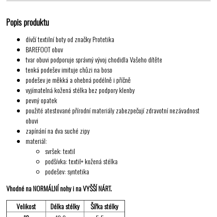
Popis produktu
dívčí textilní boty od značky Protetika
BAREFOOT obuv
tvar obuvi podporuje správný vývoj chodidla Vašeho dítěte
tenká podešev imituje chůzi na boso
podešev je měkká a ohebná podélně i příčně
vyjímatelná kožená stélka bez podpory klenby
pevný opatek
použité atestované přírodní materiály zabezpečují zdravotní nezávadnost
obuvi
zapínání na dva suché zipy
materiál:
svršek: textil
podšívka: textil+ kožená stélka
podešev: syntetika
Vhodné na NORMÁLNÍ nohy
i na VYŠŠÍ NÁRT.
Velikost
Délka stélky
Šířka stélky