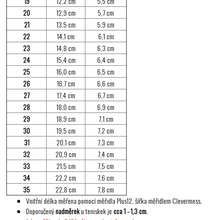
19
12,2 cm
5,5 cm
20
12,9 cm
5,7 cm
21
13,5 cm
5,9 cm
22
14,1 cm
6,1 cm
23
14,8 cm
6,3 cm
24
15,4 cm
6,4 cm
25
16,0 cm
6,5 cm
26
16,7 cm
6,6 cm
27
17,4 cm
6,7 cm
28
18,0 cm
6,9 cm
29
18,9 cm
7,1 cm
30
19,5 cm
7,2 cm
31
20,1 cm
7,3 cm
32
20,9 cm
7,4 cm
33
21,5 cm
7,5 cm
34
22,2 cm
7,6 cm
35
22,8 cm
7,8 cm
Vnitřní délka měřena pomocí měřidla Plus12, šířka měřidlem Clevermess.
Doporučený
nadměrek
u teniskek je
cca 1 - 1,3 cm
.