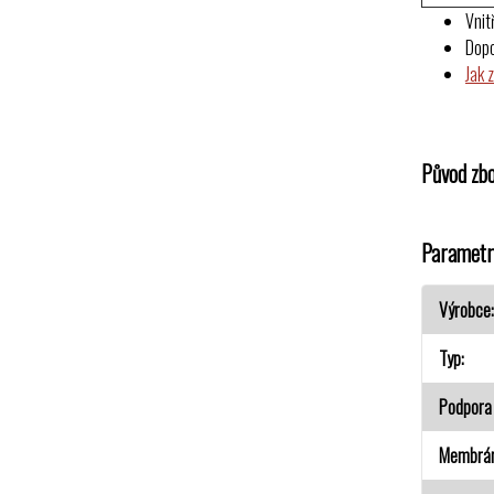
Vnit
Dop
Jak 
Původ zbo
Parametr
Výrobce
Typ
Podpora 
Membrá