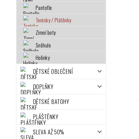
Pantofle
Tenisky / Plátěnky
Zimní boty
Sněhule
Holínky
DĚTSKÉ OBLEČENÍ
DOPLŇKY
DĚTSKÉ BATOHY
PLÁŠTĚNKY
SLEVA AŽ 50%