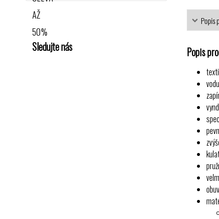
Popis 
Sledujte nás
Popis pr
text
vodu
zapí
vynd
spec
pevn
zvýš
kula
pruž
velm
obuv
mate