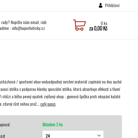
Přihlášení
i rady? Napište nám email, rádi
0
ks
adíme - info@superboticky.cz
za
0,00 Kč
 vycházková / sportovní obuv voduodpudivý svrchní materiál zapínání na dva suché
avací stélka s podporou klenby speciální stélka, která absorbuje vlhkost a tlumí
ři chůzi a běhu pevný opatek zvýšený okop - gumová špička proti okopání kulaté
o zdarvý růst nohou pruž...
celý popis
upnost
Skladem 3 ks
kost