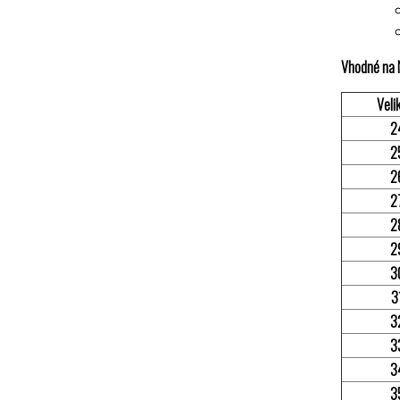
Vhodné na 
Veli
2
2
2
2
2
2
3
3
3
3
3
3