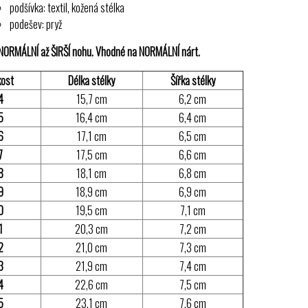
podšívka: textil, kožená stélka
podešev: pryž
NORMÁLNÍ až ŠIRŠÍ nohu. Vhodné na NORMÁLNÍ nárt.
kost
Délka stélky
Šířka stélky
4
15,7 cm
6,2 cm
5
16,4 cm
6,4 cm
6
17,1 cm
6,5 cm
7
17,5 cm
6,6 cm
8
18,1 cm
6,8 cm
9
18,9 cm
6,9 cm
0
19,5 cm
7,1 cm
1
20,3 cm
7,2 cm
2
21,0 cm
7,3 cm
3
21,9 cm
7,4 cm
4
22,6 cm
7,5 cm
5
23,1 cm
7,6 cm