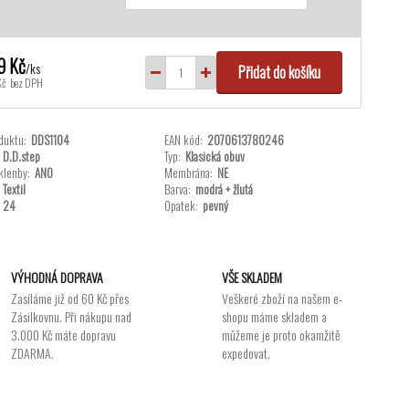
9 Kč
/
ks
Přidat do košíku
Kč
bez DPH
duktu:
DDS1104
EAN kód:
2070613780246
D.D.step
Typ:
Klasická obuv
klenby:
ANO
Membrána:
NE
Textil
Barva:
modrá + žlutá
24
Opatek:
pevný
VÝHODNÁ DOPRAVA
VŠE SKLADEM
Zasíláme již od 60 Kč přes
Veškeré zboží na našem e-
Zásilkovnu. Při nákupu nad
shopu máme skladem a
3.000 Kč máte dopravu
můžeme je proto okamžitě
ZDARMA.
expedovat.