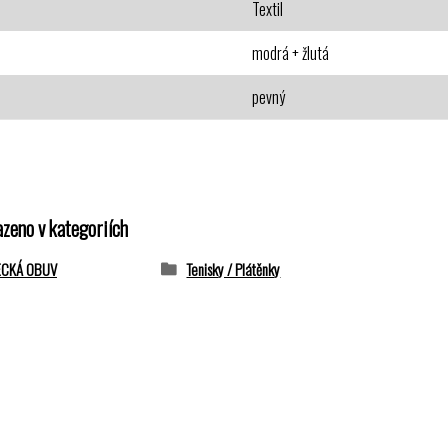
Textil
modrá + žlutá
pevný
azeno v kategoriích
ECKÁ OBUV
Tenisky / Plátěnky