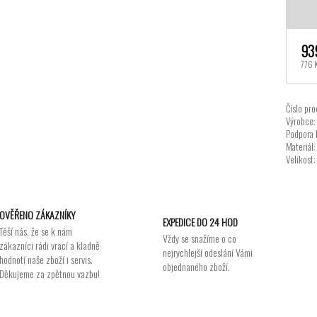
93
776 
Číslo pro
Výrobce:
Podpora 
Materiál:
Velikost:
OVĚŘENO ZÁKAZNÍKY
EXPEDICE DO 24 HOD
Těší nás, že se k nám
Vždy se snažíme o co
zákazníci rádi vrací a kladně
nejrychlejší odeslání Vámi
hodnotí naše zboží i servis.
objednaného zboží.
Děkujeme za zpětnou vazbu!