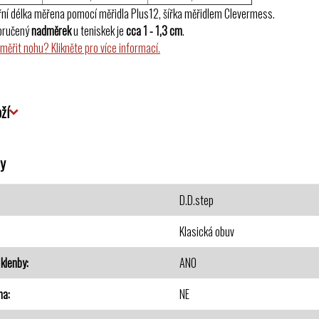
řní délka měřena pomocí měřidla Plus12, šířka měřidlem Clevermess.
oručený
nadměrek
u teniskek je
cca 1 - 1,3 cm
.
změřit nohu? Klikněte pro více informací.
ží
y
D.D.step
Klasická obuv
klenby
ANO
na
NE