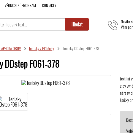
VĚRNOSTNÍ PROGRAM
KONTAKTY
Nevíte s
Hledat
Vám por
LAPECKÁ OBUV
Tenisky / Plátěnky
Tenisky DDstep F061-378
ky DDstep F061-378
textilní
zipy vynd
nárazy p
špičky pr
Dost
Veli