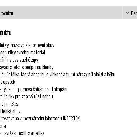
produktu
Par
oduktu
ilní vycházková / sportovní obuv
odpudivý svrchní materiál
nání na dva suché zipy
avací stélka s podporou klenby
iální stélka, která absorbuje vlhkost a tlumí nárazy při chůzi a běhu
ý opatek
ený okop - gumová špička proti okopání
té špičky pro zdarvý růst nohou
ný podešev
i lehká obuv
 testována v mezinárodní labotatoři INTERTEK
riál:
svršek: textil, syntetika