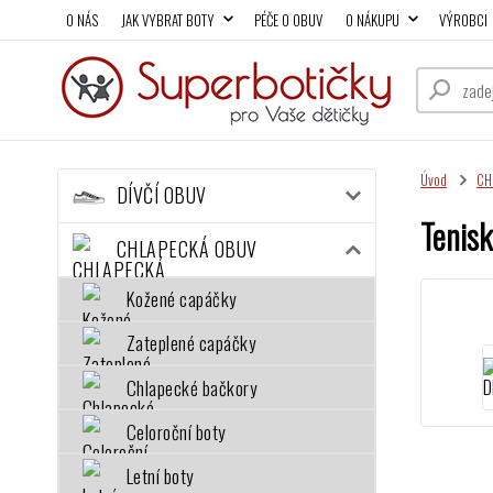
O NÁS
JAK VYBRAT BOTY
PÉČE O OBUV
O NÁKUPU
VÝROBCI
Úvod
CH
DÍVČÍ OBUV
Tenis
CHLAPECKÁ OBUV
Kožené capáčky
Zateplené capáčky
Chlapecké bačkory
Celoroční boty
Letní boty