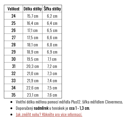
Velikost
Délka stélky
Šířka stélky
24
15,7 cm
6,2 cm
25
16,4 cm
6,4 cm
26
17,1 cm
6,5 cm
27
17,5 cm
6,6 cm
28
18,1 cm
6,8 cm
29
18,9 cm
6,9 cm
30
19,5 cm
7,1 cm
31
20,3 cm
7,2 cm
32
21,0 cm
7,3 cm
33
21,9 cm
7,4 cm
34
22,6 cm
7,5 cm
35
23,1 cm
7,6 cm
Vnitřní délka měřena pomocí měřidla Plus12, šířka měřidlem Clevermess.
Doporučený
nadměrek
u teniskek je
cca 1 - 1,3 cm
.
Jak změřit nohu? Klikněte pro více informací.