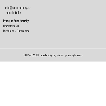
info@superboticky.cz
superboticky
Prodejna Superbotičky
Hradišťská 28
Pardubice - Ohrazenice
2017-2026© superboticky.cz, všechna práva vyhrazena