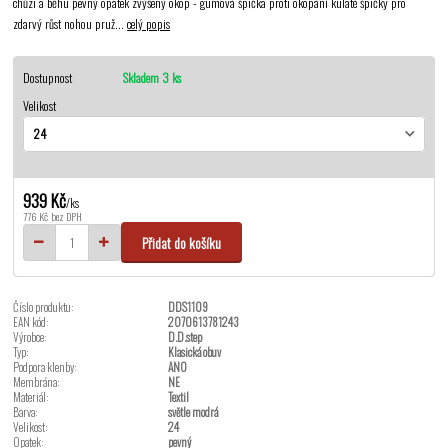
chůzi a běhu pevný opatek zvýšený okop - gumová špička proti okopání kulaté špičky pro
zdarvý růst nohou pruž...
celý popis
Dostupnost
Skladem 3 ks
Velikost
939 Kč
/
ks
776 Kč
bez DPH
Přidat do košíku
Číslo produktu:
DDS1109
EAN kód:
2070613781243
Výrobce:
D.D.step
Typ:
Klasická obuv
Podpora klenby:
ANO
Membrána:
NE
Materiál:
Textil
Barva:
světle modrá
Velikost:
24
Opatek:
pevný