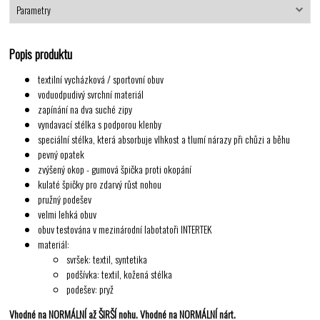
Parametry
Popis produktu
textilní vycházková / sportovní obuv
voduodpudivý svrchní materiál
zapínání na dva suché zipy
vyndavací stélka s podporou klenby
speciální stélka, která absorbuje vlhkost a tlumí nárazy při chůzi a běhu
pevný opatek
zvýšený okop - gumová špička proti okopání
kulaté špičky pro zdarvý růst nohou
pružný podešev
velmi lehká obuv
obuv testována v mezinárodní labotatoři INTERTEK
materiál:
svršek: textil, syntetika
podšívka: textil, kožená stélka
podešev: pryž
Vhodné na NORMÁLNÍ až ŠIRŠÍ nohu. Vhodné na NORMÁLNÍ nárt.