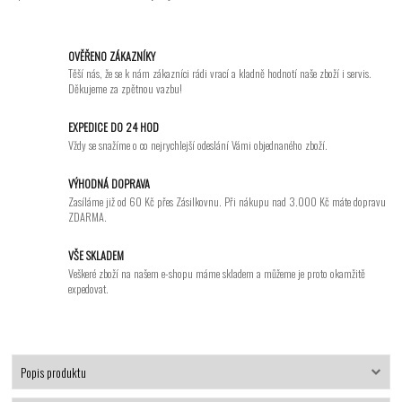
OVĚŘENO ZÁKAZNÍKY
Těší nás, že se k nám zákazníci rádi vrací a kladně hodnotí naše zboží i servis.
Děkujeme za zpětnou vazbu!
EXPEDICE DO 24 HOD
Vždy se snažíme o co nejrychlejší odeslání Vámi objednaného zboží.
VÝHODNÁ DOPRAVA
Zasíláme již od 60 Kč přes Zásilkovnu. Při nákupu nad 3.000 Kč máte dopravu
ZDARMA.
VŠE SKLADEM
Veškeré zboží na našem e-shopu máme skladem a můžeme je proto okamžitě
expedovat.
Popis produktu