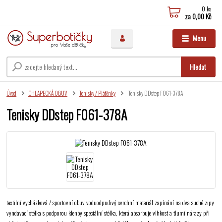
0
ks
za
0,00 Kč
Menu
Hledat
Úvod
CHLAPECKÁ OBUV
Tenisky / Plátěnky
Tenisky DDstep F061-378A
Tenisky DDstep F061-378A
textilní vycházková / sportovní obuv voduodpudivý svrchní materiál zapínání na dva suché zipy
vyndavací stélka s podporou klenby speciální stélka, která absorbuje vlhkost a tlumí nárazy při