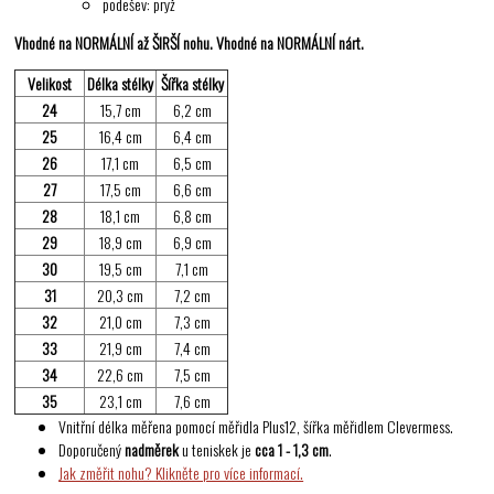
podešev: pryž
Vhodné na NORMÁLNÍ až ŠIRŠÍ nohu. Vhodné na NORMÁLNÍ nárt.
Velikost
Délka stélky
Šířka stélky
24
15,7 cm
6,2 cm
25
16,4 cm
6,4 cm
26
17,1 cm
6,5 cm
27
17,5 cm
6,6 cm
28
18,1 cm
6,8 cm
29
18,9 cm
6,9 cm
30
19,5 cm
7,1 cm
31
20,3 cm
7,2 cm
32
21,0 cm
7,3 cm
33
21,9 cm
7,4 cm
34
22,6 cm
7,5 cm
35
23,1 cm
7,6 cm
Vnitřní délka měřena pomocí měřidla Plus12, šířka měřidlem Clevermess.
Doporučený
nadměrek
u teniskek je
cca 1 - 1,3 cm
.
Jak změřit nohu? Klikněte pro více informací.