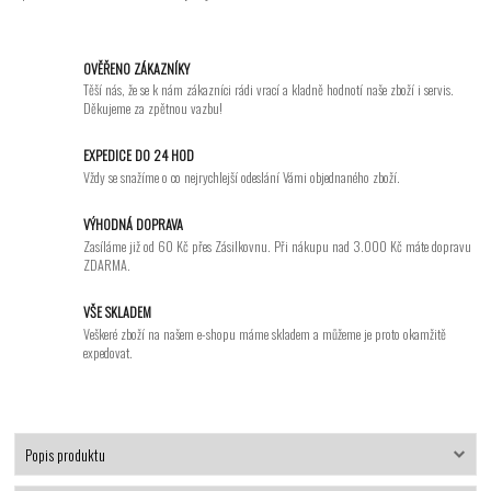
OVĚŘENO ZÁKAZNÍKY
Těší nás, že se k nám zákazníci rádi vrací a kladně hodnotí naše zboží i servis.
Děkujeme za zpětnou vazbu!
EXPEDICE DO 24 HOD
Vždy se snažíme o co nejrychlejší odeslání Vámi objednaného zboží.
VÝHODNÁ DOPRAVA
Zasíláme již od 60 Kč přes Zásilkovnu. Při nákupu nad 3.000 Kč máte dopravu
ZDARMA.
VŠE SKLADEM
Veškeré zboží na našem e-shopu máme skladem a můžeme je proto okamžitě
expedovat.
Popis produktu