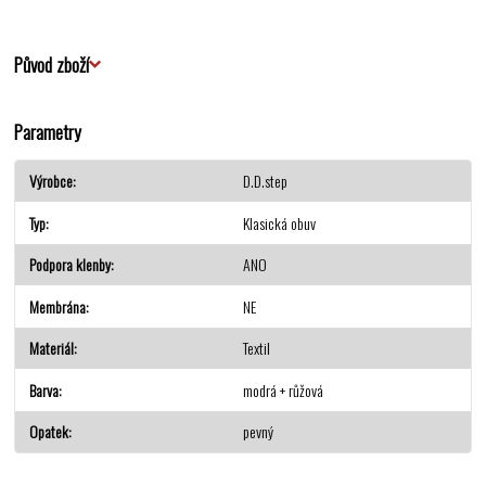
Původ zboží
Parametry
Výrobce
D.D.step
Typ
Klasická obuv
Podpora klenby
ANO
Membrána
NE
Materiál
Textil
Barva
modrá + růžová
Opatek
pevný