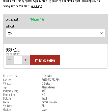
chůzi a běhu pevný opatek zvýšený okop - gumová špička proti okopání kulaté špičky pro
zdarvý růst nohou pruž...
celý popis
Dostupnost
Skladem 1 ks
Velikost
939 Kč
/
ks
776 Kč
bez DPH
Přidat do košíku
Číslo produktu:
DDS1610
EAN kód:
2070613783254
Výrobce:
D.D.step
Typ:
Klasická obuv
Podpora klenby:
ANO
Membrána:
NE
Materiál:
Textil
Barva:
modrá + růžová
Velikost:
25
Opatek:
pevný