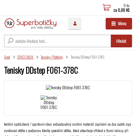
0
ks
za
0,00 Kč
Menu
Hledat
Úvod
DÍVČÍ OBUV
Tenisky / Plátěnky
Tenisky DDstep F061-378C
Tenisky DDstep F061-378C
textilní vycházková / sportovní obuv voduodpudivý svrchní materiál zapínání na dva suché zipy
vyndavací stélka s podporou klenby speciální stélka, která absorbuje vlhkost a tlumí nárazy při