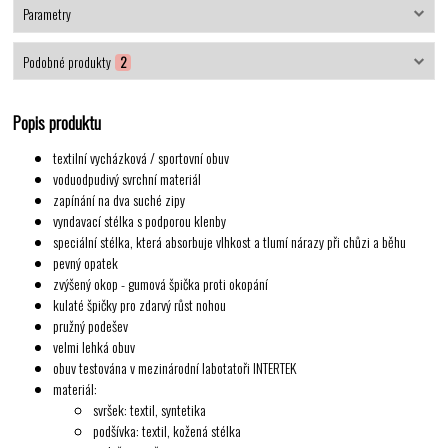
Parametry
Podobné produkty
2
Popis produktu
textilní vycházková / sportovní obuv
voduodpudivý svrchní materiál
zapínání na dva suché zipy
vyndavací stélka s podporou klenby
speciální stélka, která absorbuje vlhkost a tlumí nárazy při chůzi a běhu
pevný opatek
zvýšený okop - gumová špička proti okopání
kulaté špičky pro zdarvý růst nohou
pružný podešev
velmi lehká obuv
obuv testována v mezinárodní labotatoři INTERTEK
materiál:
svršek: textil, syntetika
podšívka: textil, kožená stélka