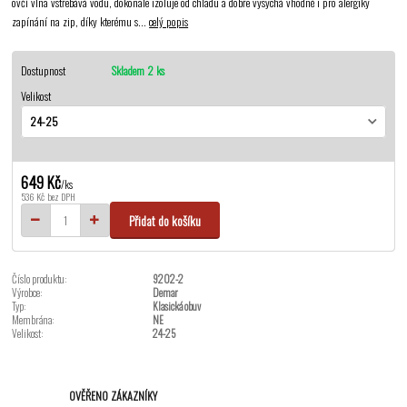
ovčí vlna vstřebává vodu, dokonale izoluje od chladu a dobře vysychá vhodné i pro alergiky
zapínání na zip, díky kterému s...
celý popis
Dostupnost
Skladem 2 ks
Velikost
649 Kč
/
ks
536 Kč
bez DPH
Přidat do košíku
Číslo produktu:
9202-2
Výrobce:
Demar
Typ:
Klasická obuv
Membrána:
NE
Velikost:
24-25
OVĚŘENO ZÁKAZNÍKY