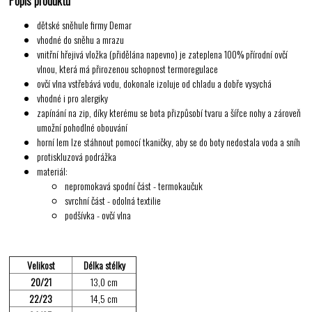
dětské sněhule firmy Demar
vhodné do sněhu a mrazu
vnitřní hřejivá vložka (přidělána napevno) je zateplena 100% přírodní ovčí
vlnou, která má přirozenou schopnost termoregulace
ovčí vlna vstřebává vodu, dokonale izoluje od chladu a dobře vysychá
vhodné i pro alergiky
zapínání na zip, díky kterému se bota přizpůsobí tvaru a šířce nohy a zároveň
umožní pohodlné obouvání
horní lem lze stáhnout pomocí tkaničky, aby se do boty nedostala voda a sníh
protiskluzová podrážka
materiál:
nepromokavá spodní část - termokaučuk
svrchní část - odolná textilie
podšívka - ovčí vlna
Velikost
Délka stélky
20/21
13,0 cm
22/23
14,5 cm