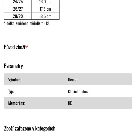
24/25
16,0 cm
26/27
17,5 cm
28/29
18,5 cm
* délka změřena měřidlem +12
Původ zboží
Parametry
Výrobce
Demar
Typ
Klasická obuv
Membrána
NE
Zboží zařazeno v kategoriích