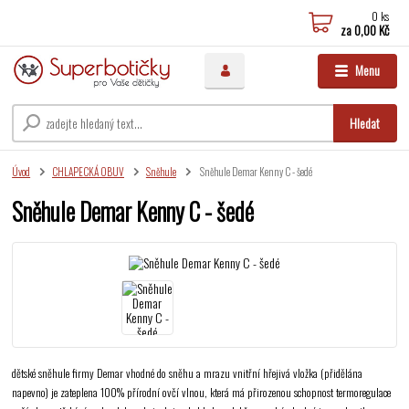
0
ks
za
0,00 Kč
Menu
Hledat
Úvod
CHLAPECKÁ OBUV
Sněhule
Sněhule Demar Kenny C - šedé
Sněhule Demar Kenny C - šedé
dětské sněhule firmy Demar vhodné do sněhu a mrazu vnitřní hřejivá vložka (přidělána
napevno) je zateplena 100% přírodní ovčí vlnou, která má přirozenou schopnost termoregulace