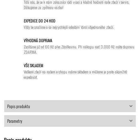
Těší nás, že se k nám zákazníci rádi vrací a kladně hodnotí naše zboží i servis.
Děkujeme za zpětnou vazbu!
EXPEDICE DO 24 HOD
Vždy se snažíme o co nejrychlejší odeslání Vámi objednaného zboží.
VÝHODNÁ DOPRAVA
Zasíláme již od 60 Kč přes Zásilkovnu. Při nákupu nad 3.000 Kč máte dopravu
ZDARMA.
VŠE SKLADEM
Veškeré zboží na našem e-shopu máme skladem a můžeme je proto okamžitě
expedovat.
Popis produktu
Parametry
Popis produktu