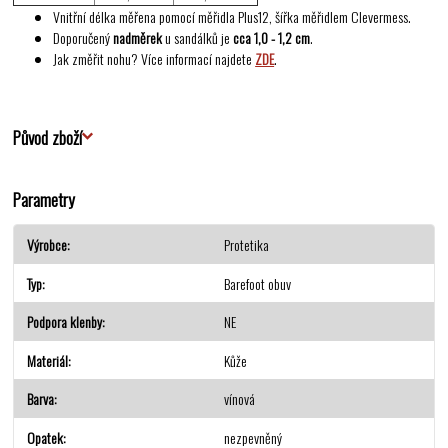
Vnitřní délka měřena pomocí měřidla Plus12, šířka měřidlem Clevermess.
Doporučený
nadměrek
u sandálků je
cca 1,0 - 1,2 cm
.
Jak změřit nohu? Více informací najdete
ZDE
.
Původ zboží
Parametry
Výrobce
Protetika
Typ
Barefoot obuv
Podpora klenby
NE
Materiál
Kůže
Barva
vínová
Opatek
nezpevněný