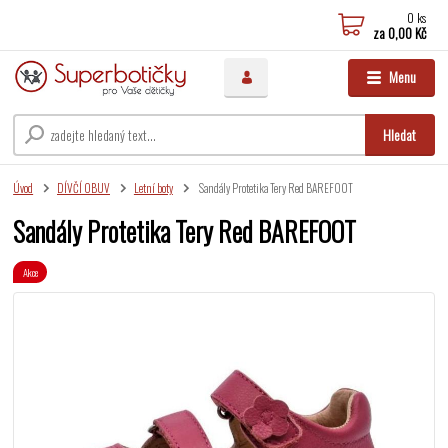
0
ks
za
0,00 Kč
Menu
Hledat
Úvod
DÍVČÍ OBUV
Letní boty
Sandály Protetika Tery Red BAREFOOT
Sandály Protetika Tery Red BAREFOOT
Akce