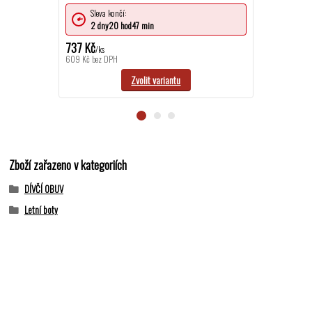
Sleva končí:
Sleva ko
2
dny
20
hod
47
min
2
dny
2
737 Kč
791 Kč
/
ks
/
ks
609 Kč
bez DPH
654 Kč
bez DPH
Zvolit variantu
Zboží zařazeno v kategoriích
DÍVČÍ OBUV
Letní boty