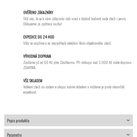
OVĚŘENO ZÁKAZNÍKY
Těší nás, že se k nám zákazníci rádi vrací a kladně hodnotí naše zboží i servis.
Děkujeme za zpětnou vazbu!
EXPEDICE DO 24 HOD
Vždy se snažíme o co nejrychlejší odeslání Vámi objednaného zboží.
VÝHODNÁ DOPRAVA
Zasíláme již od 60 Kč přes Zásilkovnu. Při nákupu nad 3.000 Kč máte dopravu
ZDARMA.
VŠE SKLADEM
Veškeré zboží na našem e-shopu máme skladem a můžeme je proto okamžitě
expedovat.
Popis produktu
Parametry