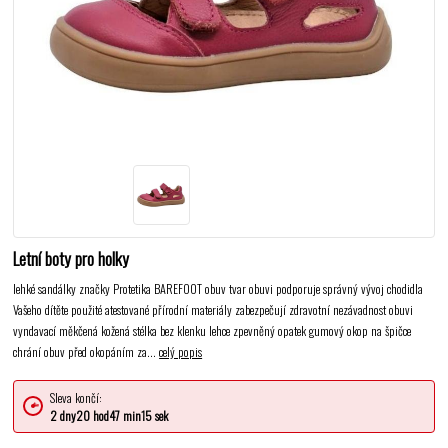
Letní boty pro holky
lehké sandálky značky Protetika BAREFOOT obuv tvar obuvi podporuje správný vývoj chodidla
Vašeho dítěte použité atestované přírodní materiály zabezpečují zdravotní nezávadnost obuvi
vyndavací měkčená kožená stélka bez klenku lehce zpevněný opatek gumový okop na špičce
chrání obuv před okopáním za...
celý popis
Sleva končí:
2
dny
20
hod
47
min
15
sek