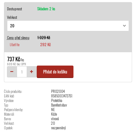
Dostupnost
Skladem 2 ks
Velikost
Cena před slevou
1 029 Kč
Ušetříte
292 Kč
737 Kč
/
ks
609 Kč
bez DPH
Přidat do košíku
Číslo produktu:
PRO2004
EAN kód:
8585003473751
Výrobce:
Protetika
Typ:
Barefoot obuv
Podpora klenby:
NE
Materiál:
Kůže
Barva:
vínová
Velikost:
20
Opatek:
nezpevněný