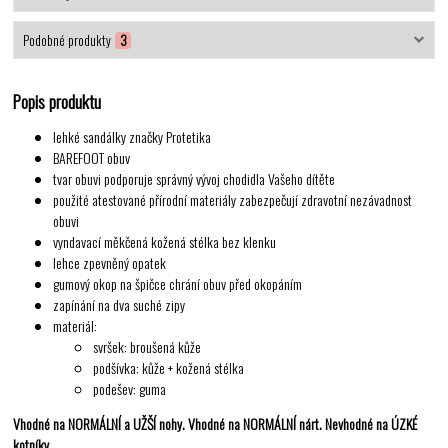
Podobné produkty
3
Popis produktu
lehké sandálky značky Protetika
BAREFOOT obuv
tvar obuvi podporuje správný vývoj chodidla Vašeho dítěte
použité atestované přírodní materiály zabezpečují zdravotní nezávadnost
obuvi
vyndavací měkčená kožená stélka bez klenku
lehce zpevněný opatek
gumový okop na špičce chrání obuv před okopáním
zapínání na dva suché zipy
materiál:
svršek: broušená kůže
podšívka: kůže + kožená stélka
podešev: guma
Vhodné na NORMÁLNÍ a UŽŠÍ nohy. Vhodné na NORMÁLNÍ nárt. Nevhodné na ÚZKÉ
kotníky.