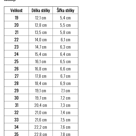
Velikost
Délka stélky
Šířka stélky
19
12,1 cm
5,4 cm
20
12,8 cm
5,5 cm
21
13,5 cm
5,8 cm
22
14,0 cm
6,1 cm
23
14,7 cm
6,3 cm
24
15,4 cm
6,4 cm
25
16,1 cm
6,5 cm
26
16,8 cm
6,6 cm
27
17,8 cm
6,7 cm
28
18,4 cm
6,9 cm
29
19,1 cm
7,1 cm
30
19,7 cm
7,2 cm
31
20,4 cm
7,3 cm
32
21,0 cm
7,4 cm
33
21,6 cm
7,5 cm
34
22,2 cm
7,6 cm
35
22,8 cm
7,8 cm