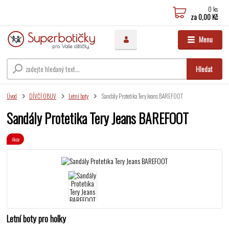
0
ks
za
0,00 Kč
Menu
Hledat
Úvod
DÍVČÍ OBUV
Letní boty
Sandály Protetika Tery Jeans BAREFOOT
Sandály Protetika Tery Jeans BAREFOOT
Akce
Letní boty pro holky