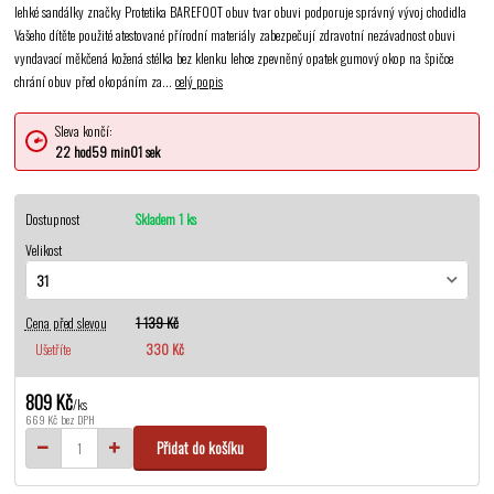
lehké sandálky značky Protetika BAREFOOT obuv tvar obuvi podporuje správný vývoj chodidla
Vašeho dítěte použité atestované přírodní materiály zabezpečují zdravotní nezávadnost obuvi
vyndavací měkčená kožená stélka bez klenku lehce zpevněný opatek gumový okop na špičce
chrání obuv před okopáním za...
celý popis
Sleva končí:
22
hod
59
min
01
sek
Dostupnost
Skladem 1 ks
Velikost
Cena před slevou
1 139 Kč
Ušetříte
330 Kč
809 Kč
/
ks
669 Kč
bez DPH
Přidat do košíku