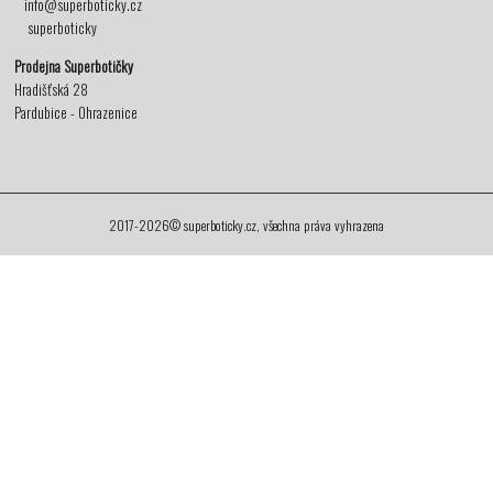
info@superboticky.cz
superboticky
Prodejna Superbotičky
Hradišťská 28
Pardubice - Ohrazenice
2017-2026© superboticky.cz, všechna práva vyhrazena