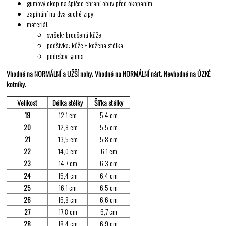
gumový okop na špičce chrání obuv před okopáním
zapínání na dva suché zipy
materiál:
svršek: broušená kůže
podšívka: kůže + kožená stélka
podešev: guma
Vhodné na NORMÁLNÍ a UŽŠÍ nohy. Vhodné na NORMÁLNÍ nárt. Nevhodné na ÚZKÉ
kotníky.
Velikost
Délka stélky
Šířka stélky
19
12,1 cm
5,4 cm
20
12,8 cm
5,5 cm
21
13,5 cm
5,8 cm
22
14,0 cm
6,1 cm
23
14,7 cm
6,3 cm
24
15,4 cm
6,4 cm
25
16,1 cm
6,5 cm
26
16,8 cm
6,6 cm
27
17,8 cm
6,7 cm
28
18,4 cm
6,9 cm