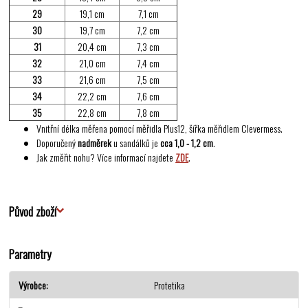
29
19,1 cm
7,1 cm
30
19,7 cm
7,2 cm
31
20,4 cm
7,3 cm
32
21,0 cm
7,4 cm
33
21,6 cm
7,5 cm
34
22,2 cm
7,6 cm
35
22,8 cm
7,8 cm
Vnitřní délka měřena pomocí měřidla Plus12, šířka měřidlem Clevermess.
Doporučený
nadměrek
u sandálků je
cca 1,0 - 1,2 cm
.
Jak změřit nohu? Více informací najdete
ZDE
.
Původ zboží
Parametry
Výrobce
Protetika