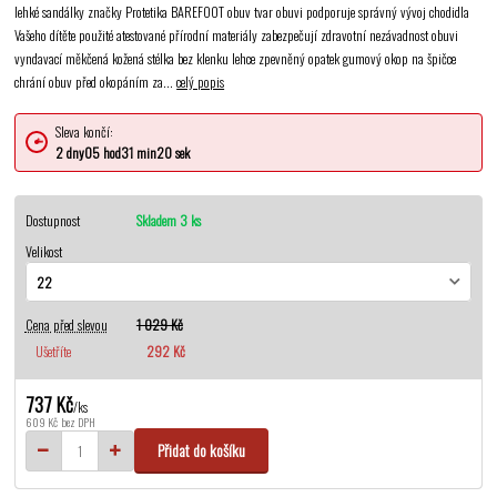
lehké sandálky značky Protetika BAREFOOT obuv tvar obuvi podporuje správný vývoj chodidla
Vašeho dítěte použité atestované přírodní materiály zabezpečují zdravotní nezávadnost obuvi
vyndavací měkčená kožená stélka bez klenku lehce zpevněný opatek gumový okop na špičce
chrání obuv před okopáním za...
celý popis
Sleva končí:
2
dny
05
hod
31
min
19
sek
Dostupnost
Skladem 3 ks
Velikost
Cena před slevou
1 029 Kč
Ušetříte
292 Kč
737 Kč
/
ks
609 Kč
bez DPH
Přidat do košíku