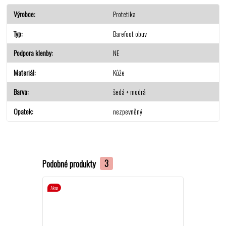
Výrobce
Protetika
Typ
Barefoot obuv
Podpora klenby
NE
Materiál
Kůže
Barva
šedá + modrá
Opatek
nezpevněný
Podobné produkty
3
Akce
Akce