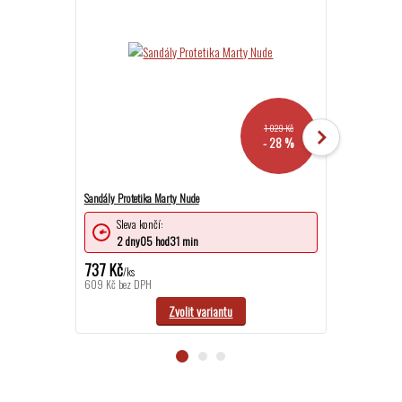
1 029 Kč
- 28 %
Sandály Protetika Marty Nude
Sandále Protetik
Sleva končí:
Sleva ko
2
dny
05
hod
31
min
2
dny
0
737 Kč
791 Kč
/
ks
/
ks
609 Kč
bez DPH
654 Kč
bez DPH
Zvolit variantu