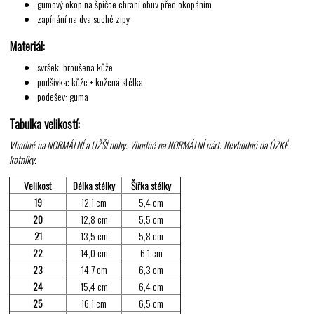
gumový okop na špičce chrání obuv před okopáním
zapínání na dva suché zipy
Materiál:
svršek: broušená kůže
podšívka: kůže + kožená stélka
podešev: guma
Tabulka velikostí:
Vhodné na NORMÁLNÍ a UŽŠÍ nohy. Vhodné na NORMÁLNÍ nárt. Nevhodné na ÚZKÉ
kotníky.
Velikost
Délka stélky
Šířka stélky
19
12,1 cm
5,4 cm
20
12,8 cm
5,5 cm
21
13,5 cm
5,8 cm
22
14,0 cm
6,1 cm
23
14,7 cm
6,3 cm
24
15,4 cm
6,4 cm
25
16,1 cm
6,5 cm