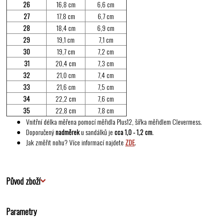
26
16,8 cm
6,6 cm
27
17,8 cm
6,7 cm
28
18,4 cm
6,9 cm
29
19,1 cm
7,1 cm
30
19,7 cm
7,2 cm
31
20,4 cm
7,3 cm
32
21,0 cm
7,4 cm
33
21,6 cm
7,5 cm
34
22,2 cm
7,6 cm
35
22,8 cm
7,8 cm
Vnitřní délka měřena pomocí měřidla Plus12, šířka měřidlem Clevermess.
Doporučený
nadměrek
u sandálků je
cca 1,0 - 1,2 cm
.
Jak změřit nohu? Více informací najdete
ZDE
.
Původ zboží
Parametry