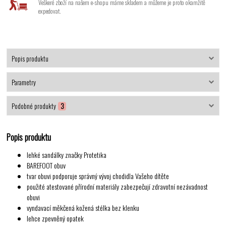
Veškeré zboží na našem e-shopu máme skladem a můžeme je proto okamžitě
expedovat.
Popis produktu
Parametry
Podobné produkty
3
Popis produktu
lehké sandálky značky Protetika
BAREFOOT obuv
tvar obuvi podporuje správný vývoj chodidla Vašeho dítěte
použité atestované přírodní materiály zabezpečují zdravotní nezávadnost
obuvi
vyndavací měkčená kožená stélka bez klenku
lehce zpevněný opatek