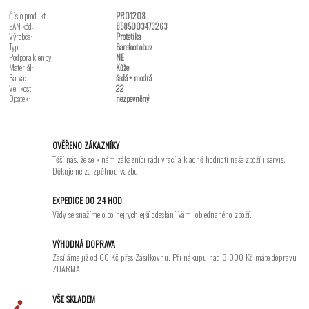
Číslo produktu:
PRO1208
EAN kód:
8585003473263
Výrobce:
Protetika
Typ:
Barefoot obuv
Podpora klenby:
NE
Materiál:
Kůže
Barva:
šedá + modrá
Velikost:
22
Opatek:
nezpevněný
OVĚŘENO ZÁKAZNÍKY
Těší nás, že se k nám zákazníci rádi vrací a kladně hodnotí naše zboží i servis.
Děkujeme za zpětnou vazbu!
EXPEDICE DO 24 HOD
Vždy se snažíme o co nejrychlejší odeslání Vámi objednaného zboží.
VÝHODNÁ DOPRAVA
Zasíláme již od 60 Kč přes Zásilkovnu. Při nákupu nad 3.000 Kč máte dopravu
ZDARMA.
VŠE SKLADEM