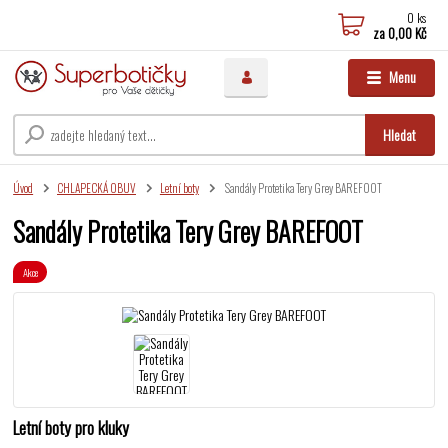
0
ks
za
0,00 Kč
Menu
Hledat
Úvod
CHLAPECKÁ OBUV
Letní boty
Sandály Protetika Tery Grey BAREFOOT
Sandály Protetika Tery Grey BAREFOOT
Akce
Letní boty pro kluky