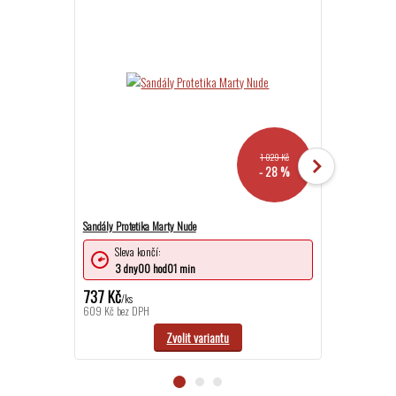
1 029 Kč
- 28 %
Sandály Protetika Marty Nude
Sandále Protetik
Sleva končí:
Sleva ko
3
dny
00
hod
01
min
3
dny
0
737 Kč
791 Kč
/
ks
/
ks
609 Kč
bez DPH
654 Kč
bez DPH
Zvolit variantu