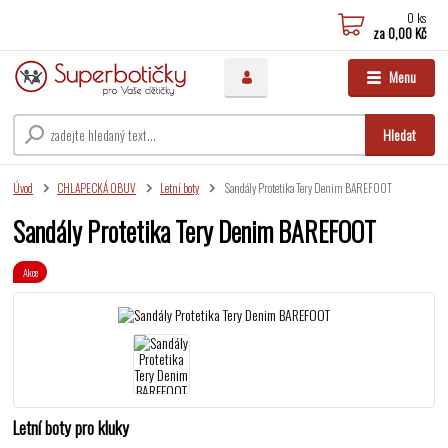
0
ks
za
0,00 Kč
Menu
Hledat
Úvod
CHLAPECKÁ OBUV
Letní boty
Sandály Protetika Tery Denim BAREFOOT
Sandály Protetika Tery Denim BAREFOOT
Akce
Letní boty pro kluky