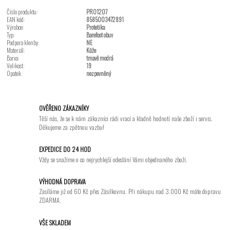
Číslo produktu:
PRO1207
EAN kód:
8585003472891
Výrobce:
Protetika
Typ:
Barefoot obuv
Podpora klenby:
NE
Materiál:
Kůže
Barva:
tmavě modrá
Velikost:
19
Opatek:
nezpevněný
OVĚŘENO ZÁKAZNÍKY
Těší nás, že se k nám zákazníci rádi vrací a kladně hodnotí naše zboží i servis.
Děkujeme za zpětnou vazbu!
EXPEDICE DO 24 HOD
Vždy se snažíme o co nejrychlejší odeslání Vámi objednaného zboží.
VÝHODNÁ DOPRAVA
Zasíláme již od 60 Kč přes Zásilkovnu. Při nákupu nad 3.000 Kč máte dopravu
ZDARMA.
VŠE SKLADEM