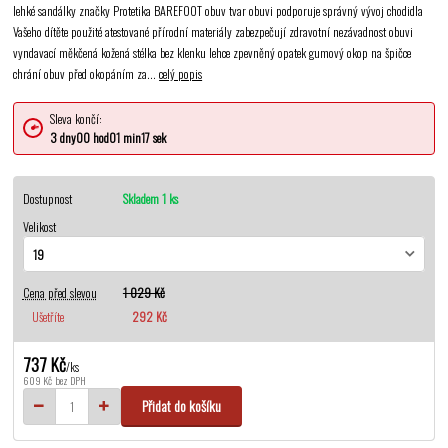
lehké sandálky značky Protetika BAREFOOT obuv tvar obuvi podporuje správný vývoj chodidla
Vašeho dítěte použité atestované přírodní materiály zabezpečují zdravotní nezávadnost obuvi
vyndavací měkčená kožená stélka bez klenku lehce zpevněný opatek gumový okop na špičce
chrání obuv před okopáním za...
celý popis
Sleva končí:
3
dny
00
hod
01
min
17
sek
Dostupnost
Skladem 1 ks
Velikost
Cena před slevou
1 029 Kč
Ušetříte
292 Kč
737 Kč
/
ks
609 Kč
bez DPH
Přidat do košíku