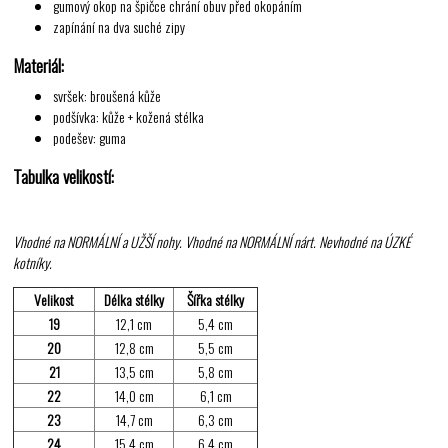
gumový okop na špičce chrání obuv před okopáním
zapínání na dva suché zipy
Materiál:
svršek: broušená kůže
podšívka: kůže + kožená stélka
podešev: guma
Tabulka velikostí:
Vhodné na NORMÁLNÍ a UŽŠÍ nohy. Vhodné na NORMÁLNÍ nárt. Nevhodné na ÚZKÉ
kotníky.
Velikost
Délka stélky
Šířka stélky
19
12,1 cm
5,4 cm
20
12,8 cm
5,5 cm
21
13,5 cm
5,8 cm
22
14,0 cm
6,1 cm
23
14,7 cm
6,3 cm
24
15,4 cm
6,4 cm