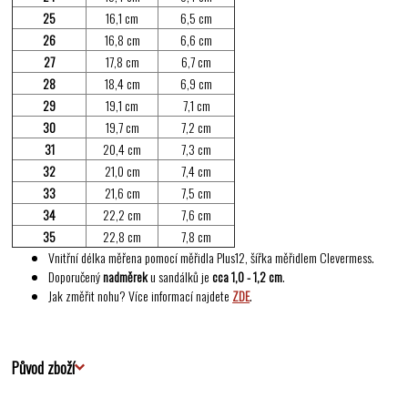
25
16,1 cm
6,5 cm
26
16,8 cm
6,6 cm
27
17,8 cm
6,7 cm
28
18,4 cm
6,9 cm
29
19,1 cm
7,1 cm
30
19,7 cm
7,2 cm
31
20,4 cm
7,3 cm
32
21,0 cm
7,4 cm
33
21,6 cm
7,5 cm
34
22,2 cm
7,6 cm
35
22,8 cm
7,8 cm
Vnitřní délka měřena pomocí měřidla Plus12, šířka měřidlem Clevermess.
Doporučený
nadměrek
u sandálků je
cca 1,0 - 1,2 cm
.
Jak změřit nohu? Více informací najdete
ZDE
.
Původ zboží