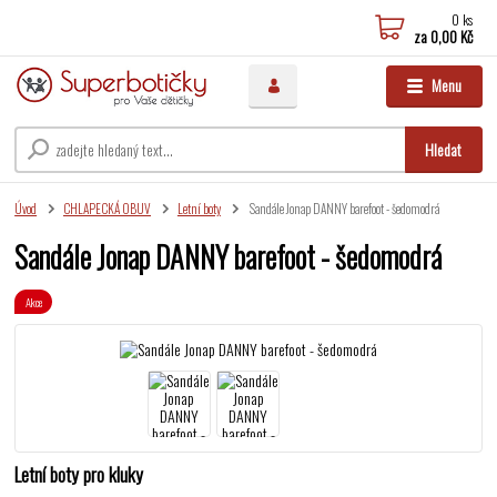
0
ks
za
0,00 Kč
Menu
Hledat
Úvod
CHLAPECKÁ OBUV
Letní boty
Sandále Jonap DANNY barefoot - šedomodrá
Sandále Jonap DANNY barefoot - šedomodrá
Akce
Letní boty pro kluky