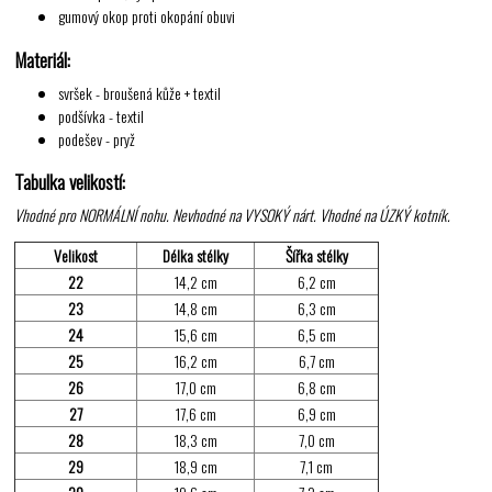
gumový okop proti okopání obuvi
Materiál:
svršek - broušená kůže + textil
podšívka - textil
podešev - pryž
Tabulka velikostí:
Vhodné pro NORMÁLNÍ nohu. Nevhodné na VYSOKÝ nárt. Vhodné na ÚZKÝ kotník.
Velikost
Délka stélky
Šířka stélky
22
14,2 cm
6,2 cm
23
14,8 cm
6,3 cm
24
15,6 cm
6,5 cm
25
16,2 cm
6,7 cm
26
17,0 cm
6,8 cm
27
17,6 cm
6,9 cm
28
18,3 cm
7,0 cm
29
18,9 cm
7,1 cm