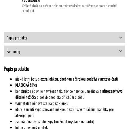
VŠE SKLADEM
Veškeré zboží na našem e-shopu máme skladem a můžeme je proto okamžitě
expedovat.
Popis produktu
Parametry
Popis produktu
nízké letní boty s
extra lehkou, ohebnou a širokou podešví v prstové části
KLASICKÁ šířka
konstrukce obuvi je navržena tak, aby co nejvíce umožňovala
přirozený vývoj
dětské nožičky
a pohyb chodidla při chůzi a běhu
vyjímatelná pěnová stélka bez klenku
obuv je uvnitř vypolstrovaná měkkou textilií s ventilačními kanálky pro
absorpci potu
zapínání na dva suché zipy (možnost regulace na nártu)
lehce zpevněný opatek