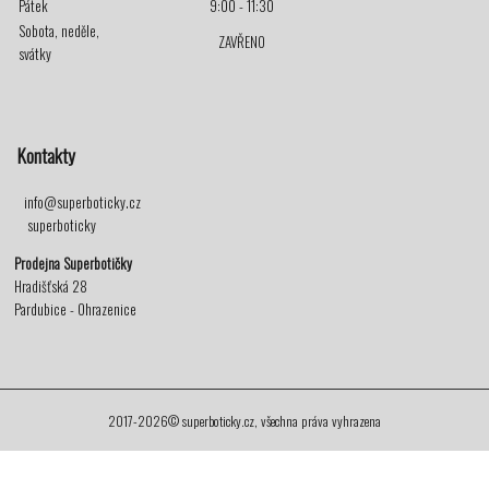
Pátek
9:00 - 11:30
Sobota, neděle,
ZAVŘENO
svátky
Kontakty
info@superboticky.cz
superboticky
Prodejna Superbotičky
Hradišťská 28
Pardubice - Ohrazenice
2017-2026© superboticky.cz, všechna práva vyhrazena