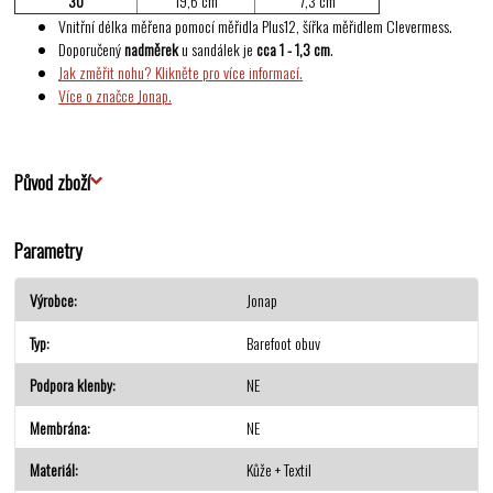
30
19,6 cm
7,3 cm
Vnitřní délka měřena pomocí měřidla Plus12, šířka měřidlem Clevermess.
Doporučený
nadměrek
u sandálek je
cca 1 - 1,3 cm
.
Jak změřit nohu? Klikněte pro více informací.
Více o značce Jonap.
Původ zboží
Parametry
Výrobce
Jonap
Typ
Barefoot obuv
Podpora klenby
NE
Membrána
NE
Materiál
Kůže + Textil