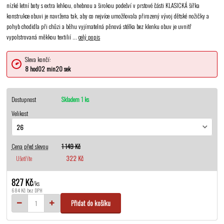
nízké letní boty s extra lehkou, ohebnou a širokou podešví v prstové části KLASICKÁ šířka
konstrukce obuvi je navržena tak, aby co nejvíce umožňovala přirozený vývoj dětské nožičky a
pohyb chodidla při chůzi a běhu vyjímatelná pěnová stélka bez klenku obuv je uvnitř
vypolstrovaná měkkou textilií ...
celý popis
Sleva končí:
8
hod
02
min
20
sek
Dostupnost
Skladem 1 ks
Velikost
Cena před slevou
1 149 Kč
Ušetříte
322 Kč
827 Kč
/
ks
684 Kč
bez DPH
Přidat do košíku