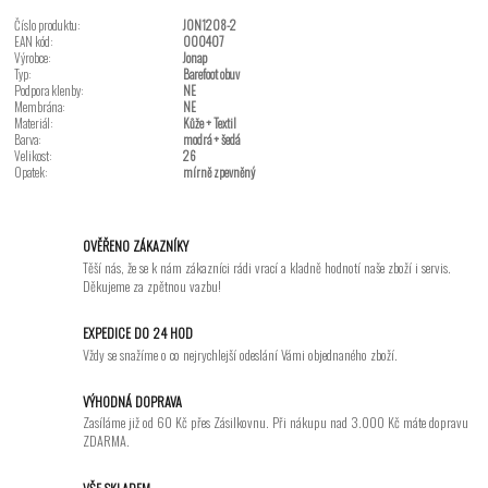
Číslo produktu:
JON1208-2
EAN kód:
000407
Výrobce:
Jonap
Typ:
Barefoot obuv
Podpora klenby:
NE
Membrána:
NE
Materiál:
Kůže + Textil
Barva:
modrá + šedá
Velikost:
26
Opatek:
mírně zpevněný
OVĚŘENO ZÁKAZNÍKY
Těší nás, že se k nám zákazníci rádi vrací a kladně hodnotí naše zboží i servis.
Děkujeme za zpětnou vazbu!
EXPEDICE DO 24 HOD
Vždy se snažíme o co nejrychlejší odeslání Vámi objednaného zboží.
VÝHODNÁ DOPRAVA
Zasíláme již od 60 Kč přes Zásilkovnu. Při nákupu nad 3.000 Kč máte dopravu
ZDARMA.