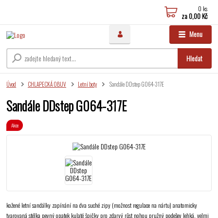
0
ks
za
0,00 Kč
Menu
Hledat
Úvod
CHLAPECKÁ OBUV
Letní boty
Sandále DDstep G064-317E
Sandále DDstep G064-317E
Akce
kožené letní sandálky zapínání na dva suché zipy (možnost regulace na nártu) anatomicky
tvarovaná stélka pevný opatek kulaté špičky pro zdarvý růst nohou pružný podešev lehká, velmi