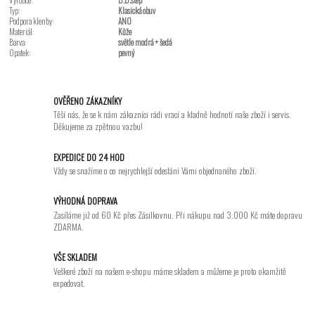
Typ:
Klasická obuv
Podpora klenby:
ANO
Materiál:
Kůže
Barva:
světle modrá + šedá
Opatek:
pevný
OVĚŘENO ZÁKAZNÍKY
Těší nás, že se k nám zákazníci rádi vrací a kladně hodnotí naše zboží i servis.
Děkujeme za zpětnou vazbu!
EXPEDICE DO 24 HOD
Vždy se snažíme o co nejrychlejší odeslání Vámi objednaného zboží.
VÝHODNÁ DOPRAVA
Zasíláme již od 60 Kč přes Zásilkovnu. Při nákupu nad 3.000 Kč máte dopravu
ZDARMA.
VŠE SKLADEM
Veškeré zboží na našem e-shopu máme skladem a můžeme je proto okamžitě
expedovat.