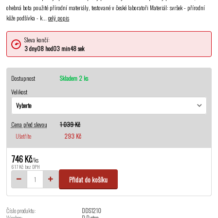
ohebná bota použité přírodní materiály, testované v české laboratoři Materiál: svršek - přírodní
kůže podšívka - k...
celý popis
Sleva končí:
3
dny
08
hod
03
min
48
sek
Dostupnost
Skladem 2 ks
Velikost
Cena před slevou
1 039 Kč
Ušetříte
293 Kč
746 Kč
/
ks
617 Kč
bez DPH
Přidat do košíku
Číslo produktu:
DDS1210
Výrobce:
D.D.step