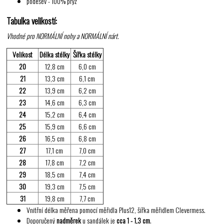
podešev - 100% pryž
Tabulka velikostí:
Vhodné pro NORMÁLNÍ nohy a NORMÁLNÍ nárt.
Velikost
Délka stélky
Šířka stélky
20
12,8 cm
6,0 cm
21
13,3 cm
6,1 cm
22
13,9 cm
6,2 cm
23
14,6 cm
6,3 cm
24
15,2 cm
6,4 cm
25
15,9 cm
6,6 cm
26
16,5 cm
6,8 cm
27
17,1 cm
7,0 cm
28
17,8 cm
7,2 cm
29
18,5 cm
7,4 cm
30
19,3 cm
7,5 cm
31
19,8 cm
7,7 cm
Vnitřní délka měřena pomocí měřidla Plus12, šířka měřidlem Clevermess.
Doporučený
nadměrek
u sandálek je
cca 1 - 1,3 cm
.