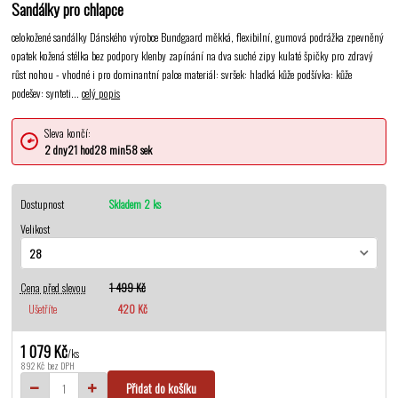
Sandálky pro chlapce
celokožené sandálky Dánského výrobce Bundgaard měkká, flexibilní, gumová podrážka zpevněný
opatek kožená stélka bez podpory klenby zapínání na dva suché zipy kulaté špičky pro zdravý
růst nohou - vhodné i pro dominantní palce materiál: svršek: hladká kůže podšívka: kůže
podešev: synteti...
celý popis
Sleva končí:
2
dny
21
hod
28
min
58
sek
Dostupnost
Skladem 2 ks
Velikost
Cena před slevou
1 499 Kč
Ušetříte
420 Kč
1 079 Kč
/
ks
892 Kč
bez DPH
Přidat do košíku