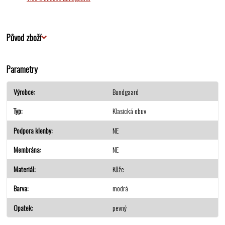
Původ zboží
Parametry
Výrobce
Bundgaard
Typ
Klasická obuv
Podpora klenby
NE
Membrána
NE
Materiál
Kůže
Barva
modrá
Opatek
pevný