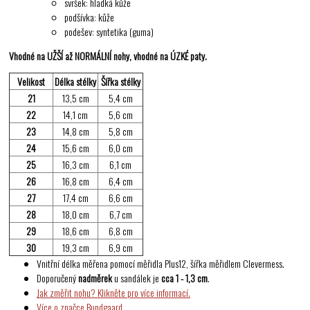
svršek: hladká kůže
podšívka: kůže
podešev: syntetika (guma)
Vhodné na UŽŠÍ až NORMÁLNÍ nohy, vhodné na ÚZKÉ paty.
Velikost
Délka stélky
Šířka stélky
21
13,5 cm
5,4 cm
22
14,1 cm
5,6 cm
23
14,8 cm
5,8 cm
24
15,6 cm
6,0 cm
25
16,3 cm
6,1 cm
26
16,8 cm
6,4 cm
27
17,4 cm
6,6 cm
28
18,0 cm
6,7 cm
29
18,6 cm
6,8 cm
30
19,3 cm
6,9 cm
Vnitřní délka měřena pomocí měřidla Plus12, šířka měřidlem Clevermess.
Doporučený
nadměrek
u sandálek je
cca 1 - 1,3 cm
.
Jak změřit nohu? Klikněte pro více informací.
Více o značce Bundgaard.