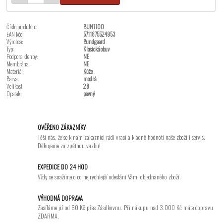
Číslo produktu:
BUN1100
EAN kód:
5711875524953
Výrobce:
Bundgaard
Typ:
Klasická obuv
Podpora klenby:
NE
Membrána:
NE
Materiál:
Kůže
Barva:
modrá
Velikost:
28
Opatek:
pevný
OVĚŘENO ZÁKAZNÍKY
Těší nás, že se k nám zákazníci rádi vrací a kladně hodnotí naše zboží i servis.
Děkujeme za zpětnou vazbu!
EXPEDICE DO 24 HOD
Vždy se snažíme o co nejrychlejší odeslání Vámi objednaného zboží.
VÝHODNÁ DOPRAVA
Zasíláme již od 60 Kč přes Zásilkovnu. Při nákupu nad 3.000 Kč máte dopravu
ZDARMA.