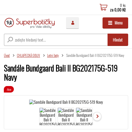
0
ks
za
0,00 Kč
Menu
Hledat
Úvod
CHLAPECKÁ OBUV
Letní boty
Sandále Bundgaard Bali II BG202175G-519 Navy
Sandále Bundgaard Bali II BG202175G-519
Navy
Akce