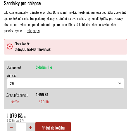
Sandálky pro chlapce
celokožené sandálky Dánského výrobce Bundgaard měkká, flexibilní, gumová podrážka zpevněný
opatek kožená stélka bez podpory klenby zapínání na dva suché zipy kulaté špičky pro zdravý
růst nohou - vhodné i pro dominantní palce materiál: svršek: hladká kůže podšívka: kůže
podešev: synteti...
celý popis
Sleva končí:
3
dny
00
hod
40
min
48
sek
Dostupnost
Skladem 1 ks
Velikost
Cena před slevou
1 499 Kč
Ušetříte
420 Kč
1 079 Kč
/
ks
892 Kč
bez DPH
Přidat do košíku