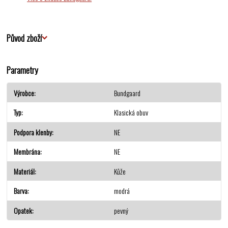
Původ zboží
Parametry
Výrobce
Bundgaard
Typ
Klasická obuv
Podpora klenby
NE
Membrána
NE
Materiál
Kůže
Barva
modrá
Opatek
pevný