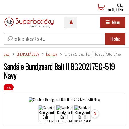
0
ks
za
0,00 Kč
Menu
Hledat
Úvod
CHLAPECKÁ OBUV
Letní boty
Sandále Bundgaard Bali II BG202175G-519 Navy
Sandále Bundgaard Bali II BG202175G-519
Navy
Akce