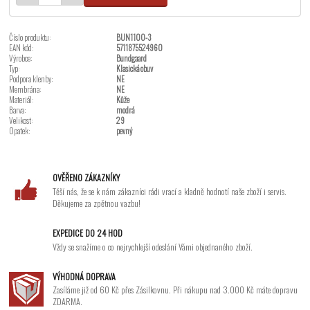
Číslo produktu:
BUN1100-3
EAN kód:
5711875524960
Výrobce:
Bundgaard
Typ:
Klasická obuv
Podpora klenby:
NE
Membrána:
NE
Materiál:
Kůže
Barva:
modrá
Velikost:
29
Opatek:
pevný
OVĚŘENO ZÁKAZNÍKY
Těší nás, že se k nám zákazníci rádi vrací a kladně hodnotí naše zboží i servis.
Děkujeme za zpětnou vazbu!
EXPEDICE DO 24 HOD
Vždy se snažíme o co nejrychlejší odeslání Vámi objednaného zboží.
VÝHODNÁ DOPRAVA
Zasíláme již od 60 Kč přes Zásilkovnu. Při nákupu nad 3.000 Kč máte dopravu
ZDARMA.