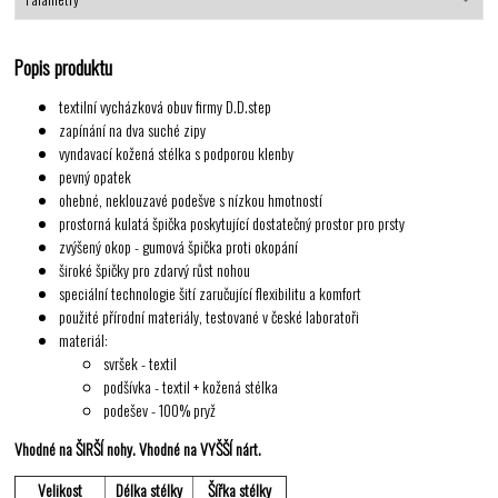
Popis produktu
textilní vycházková obuv firmy D.D.step
zapínání na dva suché zipy
vyndavací kožená stélka s podporou klenby
pevný opatek
ohebné, neklouzavé podešve s nízkou hmotností
prostorná kulatá špička poskytující dostatečný prostor pro prsty
zvýšený okop - gumová špička proti okopání
široké špičky pro zdarvý růst nohou
speciální technologie šití zaručující flexibilitu a komfort
použité přírodní materiály, testované v české laboratoři
materiál:
svršek - textil
podšívka - textil + kožená stélka
podešev - 100% pryž
Vhodné na ŠIRŠÍ nohy. Vhodné na VYŠŠÍ nárt.
Velikost
Délka stélky
Šířka stélky