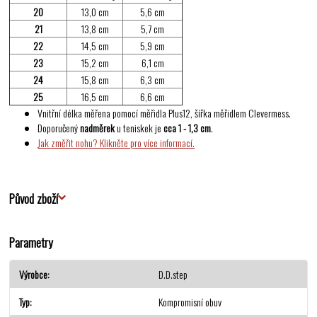
20
13,0 cm
5,6 cm
21
13,8 cm
5,7 cm
22
14,5 cm
5,9 cm
23
15,2 cm
6,1 cm
24
15,8 cm
6,3 cm
25
16,5 cm
6,6 cm
Vnitřní délka měřena pomocí měřidla Plus12, šířka měřidlem Clevermess.
Doporučený
nadměrek
u teniskek je
cca 1 - 1,3 cm
.
Jak změřit nohu? Klikněte pro více informací.
Původ zboží
Parametry
Výrobce
D.D.step
Typ
Kompromisní obuv