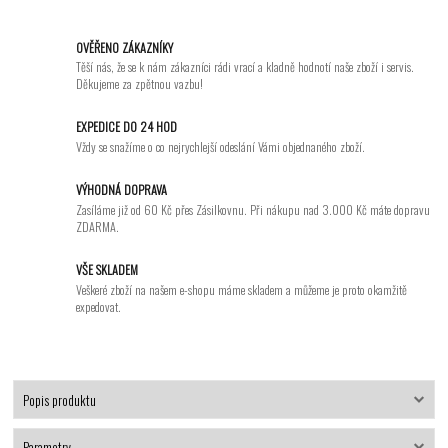
OVĚŘENO ZÁKAZNÍKY
Těší nás, že se k nám zákazníci rádi vrací a kladně hodnotí naše zboží i servis.
Děkujeme za zpětnou vazbu!
EXPEDICE DO 24 HOD
Vždy se snažíme o co nejrychlejší odeslání Vámi objednaného zboží.
VÝHODNÁ DOPRAVA
Zasíláme již od 60 Kč přes Zásilkovnu. Při nákupu nad 3.000 Kč máte dopravu
ZDARMA.
VŠE SKLADEM
Veškeré zboží na našem e-shopu máme skladem a můžeme je proto okamžitě
expedovat.
Popis produktu
Parametry