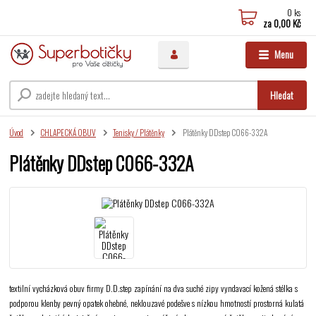
0
ks
za
0,00 Kč
Menu
Hledat
Úvod
CHLAPECKÁ OBUV
Tenisky / Plátěnky
Plátěnky DDstep C066-332A
Plátěnky DDstep C066-332A
textilní vycházková obuv firmy D.D.step zapínání na dva suché zipy vyndavací kožená stélka s
podporou klenby pevný opatek ohebné, neklouzavé podešve s nízkou hmotností prostorná kulatá