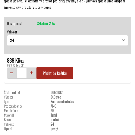
špička poskytující dostatečný prostor pro prsty zvýšený okop - gumová špička proti okopání
široké špičky pro zdarv...
celý popis
Dostupnost
Skladem 2 ks
Velikost
839 Kč
/
ks
693 Kč
bez DPH
Přidat do košíku
Číslo produktu:
DDS1102
Výrobce:
D.D.step
Typ:
Kompromisní obuv
Podpora klenby:
ANO
Membrána:
NE
Materiál:
Textil
Barva:
modrá
Velikost:
24
Opatek:
pevný