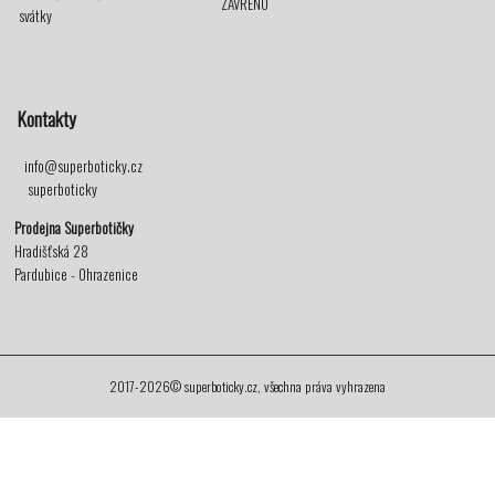
ZAVŘENO
svátky
Kontakty
info@superboticky.cz
superboticky
Prodejna Superbotičky
Hradišťská 28
Pardubice - Ohrazenice
2017-2026© superboticky.cz, všechna práva vyhrazena