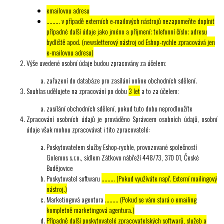
emailovou adresu
……… v případě externích e-mailových nástrojů nezapomeňte doplnit
případné další údaje jako jméno a příjmení; telefonní číslo; adresu
bydliště apod. (newsletterový nástroj od Eshop-rychle zpracovává jen
e-mailovou adresu)
Výše uvedené osobní údaje budou zpracovány za účelem:
zařazení do databáze pro zasílání online obchodních sdělení.
Souhlas udělujete na zpracování po dobu
3 let
a to za účelem:
zasílání obchodních sdělení, pokud tuto dobu neprodloužíte
Zpracování osobních údajů je prováděno Správcem osobních údajů, osobní
údaje však mohou zpracovávat i tito zpracovatelé:
Poskytovatelem služby Eshop-rychle, provozované společností
Golemos s.r.o., sídlem Zátkovo nábřeží 448/73, 370 01, České
Budějovice
Poskytovatel softwaru
……… (Pokud využíváte např. Externí mailingový
nástroj.)
Marketingová agentura
……… (Pokud se vám stará o emailing
kompletně marketingová agentura.)
Případně další poskytovatelé zpracovatelských softwarů, služeb a