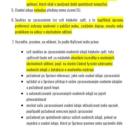
aplikací, které však v současné době společnost nevyužívá.
Osobní údaje
nebudou
předány mimo území EU.
Souhlas se zpracováním lze vzít kdykoliv zpět, a to
například úpravou
preferencí ochrany soukromí v patičce webu, zasláním dopisu, emailu nebo
proklikem na odkaz v obchodním sdělení
.
Vezměte, prosíme, na vědomí, že podle Nařízení máte právo:
vzít souhlas se zpracováním osobních údajů kdykoliv zpět, toto
zpětvzetí bude mít za následek
ukončení rozesílky e-mailových
obchodních sdělení, popř. na vlastní žádost fyzické odstranění
osobních údajů z databáze e-mailového nástroje
požadovat po Správci informaci, jaké vaše osobní údaje zpracovává
vyžádat si u Správce přístup k vašim zpracovávaným osobním údajům
a požadovat jejich kopii
u automatizovaně zpracovaných osobních údajů na jejich
přenositelnost
nechat vaše zpracovávané osobní údaje aktualizovat nebo opravit,
popřípadě požadovat omezení jejich zpracování
požadovat po společnosti výmaz vašich osobních údajů, pokud se
nejedná o osobní údaje, které je Správce povinen nebo oprávněn dále