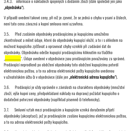
3.4.3. informace o nákladech spojených s dodáním zboží (dále společně jen jako
„objednávka“
).
V případě uvedení takové ceny, při níž je zjevné, že se jedná o chybu v psaní a číslech,
není tato cena závazná a kupní smlouva není uzavřena.
3.5. Před zasláním objednávky prodávajícímu je kupujícímu umožněno
zkontrolovat a měnit údaje, které do objednávky kupující vložil, a to i s ohledem na
možnost kupujícího zjišťovat a opravovat chyby vzniklé při zadávání dat do
objednávky. Objednávku odešle kupující prodávajícímu kliknutím na tlačítko
„
………………
“. Údaje uvedené v objednávce jsou prodávajícím považovány za správné.
Prodávající neprodleně po obdržení objednávky toto obdržení kupujícímu potvrdí
elektronickou poštou, a to na adresu elektronické pošty kupujícího uvedenou
v uživatelském účtu či v objednávce (dále jen
„elektronická adresa kupujícího“
).
3.6. Prodávající je vždy oprávněn v závislosti na charakteru objednávky (množství
zboží, výše kupní ceny, předpokládané náklady na dopravu) požádat kupujícího o
dodatečné potvrzení objednávky (například písemně či telefonicky).
3.7. Smluvní vztah mezi prodávajícím a kupujícím vzniká doručením přijetí
objednávky (akceptací), jež je prodávajícím zasláno kupujícímu elektronickou poštou,
a to na adresu elektronické pošty kupujícího.