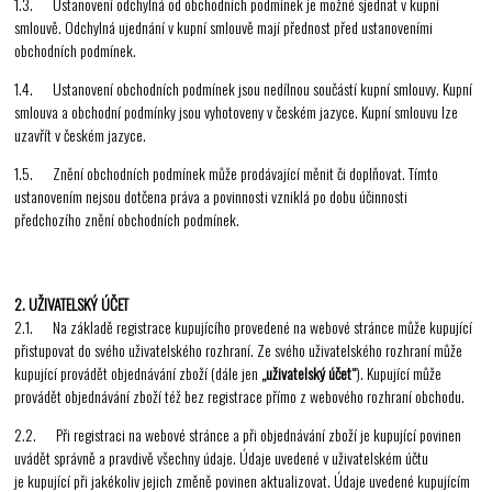
1.3. Ustanovení odchylná od obchodních podmínek je možné sjednat v kupní
smlouvě. Odchylná ujednání v kupní smlouvě mají přednost před ustanoveními
obchodních podmínek.
1.4. Ustanovení obchodních podmínek jsou nedílnou součástí kupní smlouvy. Kupní
smlouva a obchodní podmínky jsou vyhotoveny v českém jazyce. Kupní smlouvu lze
uzavřít v českém jazyce.
1.5. Znění obchodních podmínek může prodávající měnit či doplňovat. Tímto
ustanovením nejsou dotčena práva a povinnosti vzniklá po dobu účinnosti
předchozího znění obchodních podmínek.
2. UŽIVATELSKÝ ÚČET
2.1. Na základě registrace kupujícího provedené na webové stránce může kupující
přistupovat do svého uživatelského rozhraní. Ze svého uživatelského rozhraní může
kupující provádět objednávání zboží (dále jen
„uživatelský účet“
). Kupující může
provádět objednávání zboží též bez registrace přímo z webového rozhraní obchodu.
2.2. Při registraci na webové stránce a při objednávání zboží je kupující povinen
uvádět správně a pravdivě všechny údaje. Údaje uvedené v uživatelském účtu
je kupující při jakékoliv jejich změně povinen aktualizovat. Údaje uvedené kupujícím