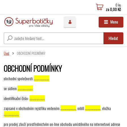
0
ks
za
0,00 Kč
Menu
Hledat
Úvod
OBCHODNÍ PODMÍNKY
OBCHODNÍ PODMÍNKY
obchodní společnosti
………………
se sídlem
………………
identifikační číslo:
………………
zapsané v obchodním rejstříku vedeném
………………
, oddíl
………………
, vložka
………………
pro prodej zboží prostřednictvím on-line obchodu umístěného na internetové adrese