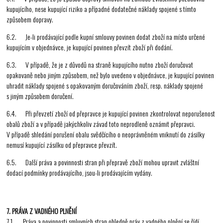
kupujícího, nese kupující riziko a případné dodatečné náklady spojené s tímto
způsobem dopravy.
6.2. Je-li prodávající podle kupní smlouvy povinen dodat zboží na místo určené
kupujícím v objednávce, je kupující povinen převzít zboží při dodání.
6.3. V případě, že je z důvodů na straně kupujícího nutno zboží doručovat
opakovaně nebo jiným způsobem, než bylo uvedeno v objednávce, je kupující povinen
uhradit náklady spojené s opakovaným doručováním zboží, resp. náklady spojené
s jiným způsobem doručení.
6.4. Při převzetí zboží od přepravce je kupující povinen zkontrolovat neporušenost
obalů zboží a v případě jakýchkoliv závad toto neprodleně oznámit přepravci.
V případě shledání porušení obalu svědčícího o neoprávněném vniknutí do zásilky
nemusí kupující zásilku od přepravce převzít.
6.5. Další práva a povinnosti stran při přepravě zboží mohou upravit zvláštní
dodací podmínky prodávajícího, jsou-li prodávajícím vydány.
7. PRÁVA Z VADNÉHO PLNĚNÍ
7.1. Práva a povinnosti smluvních stran ohledně práv z vadného plnění se řídí