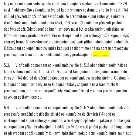
kdy nelze od kupní smlouvy odstoupit, má kupující v souladu s ustanovením § 1829
odst. 1 občanského zákoníku právo od kupní smlouvy odstoupit, a to do čtrnácti (14)
dnů od převzetí zboží, přičemž v případě, že předmětem kupní smlouvy je několik
druhů zboží nebo dodání několika částí, běží tato lhůta ode dne převzetí poslední
dodávky zboží. Odstoupení od kupní smlouvy musí být prodávajícímu odesláno ve
lhůtě uvedené v předchozí větě. Pro odstoupení od kupní smlouvy může kupující využit
vzorový formulář poskytovaný prodávajícím, jenž tvoří přílohu obchodních podmínek.
Odstoupení od kupní smlouvy může kupující zasílat mimo jiné na adresu provozovny
prodávajícího či na adresu elektronické pošty prodávajícího
………………
.
5.3. V případě odstoupení od kupní smlouvy dle čl. 5.2 obchodních podmínek se
kupní smlouva od počátku ruší. Zboží musí být kupujícím prodávajícímu vráceno do
čtrnácti (14) dnů od doručení odstoupení od kupní smlouvy prodávajícímu. Odstoupí-li
kupující od kupní smlouvy, nese kupující náklady spojené s navrácením zboží
prodávajícímu, a to i v tom případě, kdy zboží nemůže být vráceno pro svou povahu
obvyklou poštovní cestou.
5.4. V případě odstoupení od kupní smlouvy dle čl. 5.2 obchodních podmínek vrátí
prodávající peněžní prostředky přijaté od kupujícího do čtrnácti (14) dnů od
odstoupení od kupní smlouvy kupujícím, a to stejným způsobem, jakým je prodávající
od kupujícího přijal. Prodávající je taktéž oprávněn vrátit plnění poskytnuté kupujícím
již při vrácení zboží kupujícím či jiným způsobem, pokud s tím kupující bude souhlasit