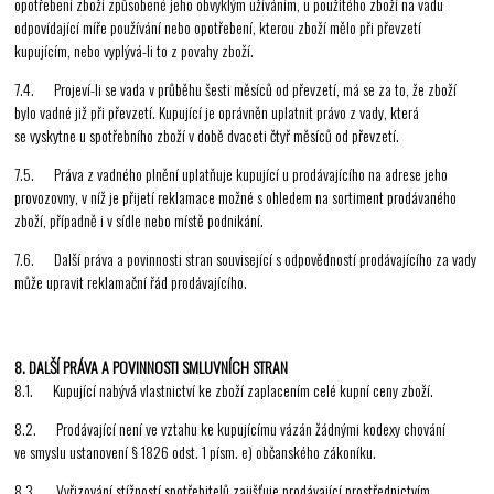
opotřebení zboží způsobené jeho obvyklým užíváním, u použitého zboží na vadu
odpovídající míře používání nebo opotřebení, kterou zboží mělo při převzetí
kupujícím, nebo vyplývá-li to z povahy zboží.
7.4. Projeví-li se vada v průběhu šesti měsíců od převzetí, má se za to, že zboží
bylo vadné již při převzetí. Kupující je oprávněn uplatnit právo z vady, která
se vyskytne u spotřebního zboží v době dvaceti čtyř měsíců od převzetí.
7.5. Práva z vadného plnění uplatňuje kupující u prodávajícího na adrese jeho
provozovny, v níž je přijetí reklamace možné s ohledem na sortiment prodávaného
zboží, případně i v sídle nebo místě podnikání.
7.6. Další práva a povinnosti stran související s odpovědností prodávajícího za vady
může upravit reklamační řád prodávajícího.
8. DALŠÍ PRÁVA A POVINNOSTI SMLUVNÍCH STRAN
8.1. Kupující nabývá vlastnictví ke zboží zaplacením celé kupní ceny zboží.
8.2. Prodávající není ve vztahu ke kupujícímu vázán žádnými kodexy chování
ve smyslu ustanovení § 1826 odst. 1 písm. e) občanského zákoníku.
8.3. Vyřizování stížností spotřebitelů zajišťuje prodávající prostřednictvím