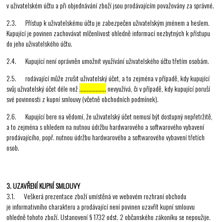
v uživatelském účtu a při objednávání zboží jsou prodávajícím považovány za správné.
2.3. Přístup k uživatelskému účtu je zabezpečen uživatelským jménem a heslem.
Kupující je povinen zachovávat mlčenlivost ohledně informací nezbytných k přístupu
do jeho uživatelského účtu.
2.4. Kupující není oprávněn umožnit využívání uživatelského účtu třetím osobám.
2.5. rodávající může zrušit uživatelský účet, a to zejména v případě, kdy kupující
svůj uživatelský účet déle než
………………
nevyužívá, či v případě, kdy kupující poruší
své povinnosti z kupní smlouvy (včetně obchodních podmínek).
2.6. Kupující bere na vědomí, že uživatelský účet nemusí být dostupný nepřetržitě,
a to zejména s ohledem na nutnou údržbu hardwarového a softwarového vybavení
prodávajícího, popř. nutnou údržbu hardwarového a softwarového vybavení třetích
osob.
3. UZAVŘENÍ KUPNÍ SMLOUVY
3.1. Veškerá prezentace zboží umístěná ve webovém rozhraní obchodu
je informativního charakteru a prodávající není povinen uzavřít kupní smlouvu
ohledně tohoto zboží. Ustanovení § 1732 odst. 2 občanského zákoníku se nepoužije.