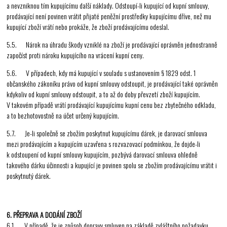
a nevzniknou tím kupujícímu další náklady. Odstoupí-li kupující od kupní smlouvy,
prodávající není povinen vrátit přijaté peněžní prostředky kupujícímu dříve, než mu
kupující zboží vrátí nebo prokáže, že zboží prodávajícímu odeslal.
5.5. Nárok na úhradu škody vzniklé na zboží je prodávající oprávněn jednostranně
započíst proti nároku kupujícího na vrácení kupní ceny.
5.6. V případech, kdy má kupující v souladu s ustanovením § 1829 odst. 1
občanského zákoníku právo od kupní smlouvy odstoupit, je prodávající také oprávněn
kdykoliv od kupní smlouvy odstoupit, a to až do doby převzetí zboží kupujícím.
V takovém případě vrátí prodávající kupujícímu kupní cenu bez zbytečného odkladu,
a to bezhotovostně na účet určený kupujícím.
5.7. Je-li společně se zbožím poskytnut kupujícímu dárek, je darovací smlouva
mezi prodávajícím a kupujícím uzavřena s rozvazovací podmínkou, že dojde-li
k odstoupení od kupní smlouvy kupujícím, pozbývá darovací smlouva ohledně
takového dárku účinnosti a kupující je povinen spolu se zbožím prodávajícímu vrátit i
poskytnutý dárek.
6. PŘEPRAVA A DODÁNÍ ZBOŽÍ
6.1. V případě, že je způsob dopravy smluven na základě zvláštního požadavku