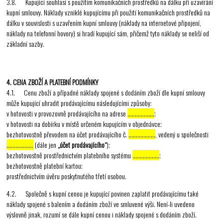
3.8. Kupující souhlasí s použitím komunikačních prostředků na dálku při uzavírání
kupní smlouvy. Náklady vzniklé kupujícímu při použití komunikačních prostředků na
dálku v souvislosti s uzavřením kupní smlouvy (náklady na internetové připojení,
náklady na telefonní hovory) si hradí kupující sám, přičemž tyto náklady se neliší od
základní sazby.
4. CENA ZBOŽÍ A PLATEBNÍ PODMÍNKY
4.1. Cenu zboží a případné náklady spojené s dodáním zboží dle kupní smlouvy
může kupující uhradit prodávajícímu následujícími způsoby:
v hotovosti v provozovně prodávajícího na adrese
………………
;
v hotovosti na dobírku v místě určeném kupujícím v objednávce;
bezhotovostně převodem na účet prodávajícího č.
………………
, vedený u společnosti
………………
(dále jen
„účet prodávajícího“
);
bezhotovostně prostřednictvím platebního systému
………………
;
bezhotovostně platební kartou;
prostřednictvím úvěru poskytnutého třetí osobou.
4.2. Společně s kupní cenou je kupující povinen zaplatit prodávajícímu také
náklady spojené s balením a dodáním zboží ve smluvené výši. Není-li uvedeno
výslovně jinak, rozumí se dále kupní cenou i náklady spojené s dodáním zboží.