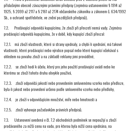
příslušnými obecně závaznými právními předpisy (zejména ustanoveními § 1914 až
1925, § 2099 až 2117 a § 2161 až 2174 občanského zákoníku a zákonem č. 634/1992
Sb., o ochraně spotřebitele, ve znění pozdějších předpisů).
7.2. Prodávající odpovídá kupujícímu, že zboží při převzetí nemá vady. Zejména
prodávající odpovídá kupujícímu, že v době, kdy kupující zboží převzal:
7.2.1. má zboží vlastnosti, které si strany ujednaly, a chybí-li ujednání, má takové
vlastnosti, které prodávající nebo výrobce popsal nebo které kupující očekával s
ohledem na povahu zboží a na základě reklamy jimi prováděné,
7.2.2. se zboží hodí k účelu, který pro jeho použití prodávající uvádí nebo ke
kterému se zboží tohoto druhu obvykle používá,
7.2.3. zboží odpovídá jakostí nebo provedením smluvenému vzorku nebo předloze,
byla-li jakost nebo provedení určeno podle smluveného vzorku nebo předlohy,
7.2.4. je zboží v odpovídajícím množství, míře nebo hmotnosti a
7.2.5. zboží vyhovuje požadavkům právních předpisů.
7.3. Ustanovení uvedená v čl. 7.2 obchodních podmínek se nepoužijí u zboží
prodávaného za nižší cenu na vadu, pro kterou byla nižší cena ujednána, na