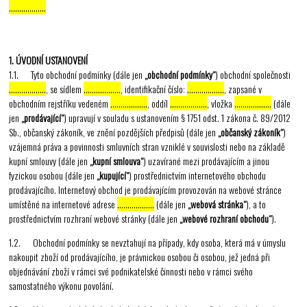
………………
1. ÚVODNÍ USTANOVENÍ
1.1. Tyto obchodní podmínky (dále jen
„obchodní podmínky“
) obchodní společnosti
………………
, se sídlem
………………
, identifikační číslo:
………………
, zapsané v
obchodním rejstříku vedeném
………………
, oddíl
………………
, vložka
………………
(dále
jen
„prodávající“
) upravují v souladu s ustanovením § 1751 odst. 1 zákona č. 89/2012
Sb., občanský zákoník, ve znění pozdějších předpisů (dále jen
„občanský zákoník“
)
vzájemná práva a povinnosti smluvních stran vzniklé v souvislosti nebo na základě
kupní smlouvy (dále jen
„kupní smlouva“
) uzavírané mezi prodávajícím a jinou
fyzickou osobou (dále jen
„kupující“
) prostřednictvím internetového obchodu
prodávajícího. Internetový obchod je prodávajícím provozován na webové stránce
umístěné na internetové adrese
………………
(dále jen
„webová stránka“
), a to
prostřednictvím rozhraní webové stránky (dále jen
„webové rozhraní obchodu“
).
1.2. Obchodní podmínky se nevztahují na případy, kdy osoba, která má v úmyslu
nakoupit zboží od prodávajícího, je právnickou osobou či osobou, jež jedná při
objednávání zboží v rámci své podnikatelské činnosti nebo v rámci svého
samostatného výkonu povolání.