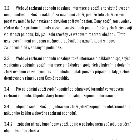
3.2. Webové rozhraní obchodu obsahuje informace o zboží, a to včetně uvedení
cen jednotlivého zboží a nákladů za navrácení zboží, jestliže toto zboží ze své
podstaty nemůže být navráceno obvyklou poštovní cestou. Ceny zboží jsou uvedeny
včetně daně z přidané hodnoty a všech souvisejících poplatků. Ceny zboží zůstávají
v platnosti po dobu, kdy jsou zobrazovány ve webovém rozhraní obchodu. Tímto
ustanovením není omezena možnost prodávajícího uzavřít kupní smlouvu
za individuálně sjednaných podmínek.
3.3. Webové rozhraní obchodu obsahuje také informace o nákladech spojených
s balením a dodáním zboží. Informace o nákladech spojených s balením a dodáním
zboží uvedené ve webovém rozhraní obchodu platí pouze v případech, kdy je zboží
doručováno v rámci území České republiky.
3.4. Pro objednání zboží vyplní kupující objednávkový formulář ve webovém
rozhraní obchodu. Objednávkový formulář obsahuje zejména informace o:
3.4.1. objednávaném zboží (objednávané zboží „vloží“ kupující do elektronického
nákupního košíku webového rozhraní obchodu),
3.4.2. způsobu úhrady kupní ceny zboží, údaje o požadovaném způsobu doručení
objednávaného zboží a