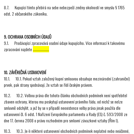
8.7. Kupující tímto přebírá na sebe nebezpečí změny okolností ve smyslu § 1765
odst. 2 občanského zákoníku.
9. OCHRANA OSOBNÍCH ÚDAJŮ
9.1. Prodávající zpracovává osobní údaje kupujícího. Více informací k takovému
zpracování najdete
………………
10. ZÁVĚREČNÁ USTANOVENÍ
10.1. 10.1. Pokud vztah založený kupní smlouvou obsahuje mezinárodní (zahraniční)
prvek, pak strany sjednávají, že vztah se řídí českým právem.
10.2. 10.2. Volbou práva dle tohoto článku obchodních podmínek není spotřebitel
zbaven ochrany, kterou mu poskytují ustanovení právního řádu, od nichž se nelze
smluvně odchýlit, a jež by se v případě neexistence volby práva jinak použila dle
ustanovení čl. 6 odst. 1 Nařízení Evropského parlamentu a Rady (ES) č. 593/2008 ze
dne 17. června 2008 o právu rozhodném pro smluvní závazkové vztahy (Řím I).
10.3. 10.3. Je-li některé ustanovení obchodních podmínek neplatné nebo neúčinné,