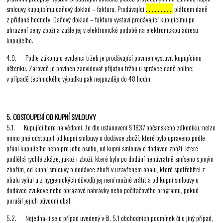
smlouvy kupujícímu daňový doklad – fakturu. Prodávající
………………
plátcem daně
z přidané hodnoty. Daňový doklad – fakturu vystaví prodávající kupujícímu po
uhrazení ceny zboží a zašle jej v elektronické podobě na elektronickou adresu
kupujícího.
4.9. Podle zákona o evidenci tržeb je prodávající povinen vystavit kupujícímu
účtenku. Zároveň je povinen zaevidovat přijatou tržbu u správce daně online;
v případě technického výpadku pak nejpozději do 48 hodin.
5. ODSTOUPENÍ OD KUPNÍ SMLOUVY
5.1. Kupující bere na vědomí, že dle ustanovení § 1837 občanského zákoníku, nelze
mimo jiné odstoupit od kupní smlouvy o dodávce zboží, které bylo upraveno podle
přání kupujícího nebo pro jeho osobu, od kupní smlouvy o dodávce zboží, které
podléhá rychlé zkáze, jakož i zboží, které bylo po dodání nenávratně smíseno s jiným
zbožím, od kupní smlouvy o dodávce zboží v uzavřeném obalu, které spotřebitel z
obalu vyňal a z hygienických důvodů jej není možné vrátit a od kupní smlouvy o
dodávce zvukové nebo obrazové nahrávky nebo počítačového programu, pokud
porušil jejich původní obal.
5.2. Nejedná-li se o případ uvedený v čl. 5.1 obchodních podmínek či o jiný případ,