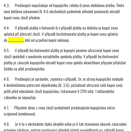
4.3. Prodávající nepožaduje od kupujícího zálohu či jinou obdobnou platbu. Tímto
není dotčeno ustanovení čl. 4.6 obchodních podmínek ohledně povinnosti uhradit
kupní cenu zboží předem.
4.4. V případě platby v hotovosti či v případě platby na dobírku je kupní cena
splatná při převzetí zboží. V případě bezhotovostní platby je kupní cena splatná
do
………………
dnů od uzavření kupní smlouvy.
4.5. V případě bezhotovostní platby je kupující povinen uhrazovat kupní cenu
zboží společně s uvedením variabilního symbolu platby. V případě bezhotovostní
platby je závazek kupujícího uhradit kupní cenu splněn okamžikem připsání příslušné
částky na účet prodávajícího.
4.6. Prodávající je oprávněn, zejména v případě, že ze strany kupujícího nedojde
k dodatečnému potvrzení objednávky (čl. 3.6), požadovat uhrazení celé kupní ceny
ještě před odesláním zboží kupujícímu. Ustanovení § 2119 odst. 1 občanského
zákoníku se nepoužije.
4.7. Případné slevy z ceny zboží poskytnuté prodávajícím kupujícímu nelze
vzájemně kombinovat.
4.8. Je-li to v obchodním styku obvyklé nebo je-li tak stanoveno obecně závaznými
právními předpisy, vystaví prodávající ohledně plateb prováděných na základě kupní