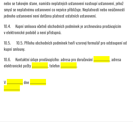
nebo se takovým stane, namísto neplatných ustanovení nastoupí ustanovení, jehož
smysl se neplatnému ustanovení co nejvíce přibližuje. Neplatností nebo neúčinností
jednoho ustanovení není dotčena platnost ostatních ustanovení.
10.4. Kupní smlouva včetně obchodních podmínek je archivována prodávajícím
v elektronické podobě a není přístupná.
10.5. 10.5. Přílohu obchodních podmínek tvoří vzorový formulář pro odstoupení od
kupní smlouvy.
10.6. Kontaktní údaje prodávajícího: adresa pro doručování
………………
, adresa
elektronické pošty
………………
, telefon
………………
.
V
………………
dne
………………
………………