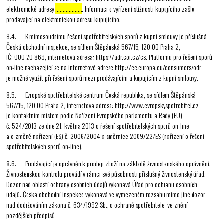
elektronické adresy
………………
. Informaci o vyřízení stížnosti kupujícího zašle
prodávající na elektronickou adresu kupujícího.
8.4. K mimosoudnímu řešení spotřebitelských sporů z kupní smlouvy je příslušná
Česká obchodní inspekce, se sídlem Štěpánská 567/15, 120 00 Praha 2,
IČ: 000 20 869, internetová adresa: https://adr.coi.cz/cs. Platformu pro řešení sporů
on-line nacházející se na internetové adrese http://ec.europa.eu/consumers/odr
je možné využít při řešení sporů mezi prodávajícím a kupujícím z kupní smlouvy.
8.5. Evropské spotřebitelské centrum Česká republika, se sídlem Štěpánská
567/15, 120 00 Praha 2, internetová adresa: http://www.evropskyspotrebitel.cz
je kontaktním místem podle Nařízení Evropského parlamentu a Rady (EU)
č. 524/2013 ze dne 21. května 2013 o řešení spotřebitelských sporů on-line
a o změně nařízení (ES) č. 2006/2004 a směrnice 2009/22/ES (nařízení o řešení
spotřebitelských sporů on-line).
8.6. Prodávající je oprávněn k prodeji zboží na základě živnostenského oprávnění.
Živnostenskou kontrolu provádí v rámci své působnosti příslušný živnostenský úřad.
Dozor nad oblastí ochrany osobních údajů vykonává Úřad pro ochranu osobních
údajů. Česká obchodní inspekce vykonává ve vymezeném rozsahu mimo jiné dozor
nad dodržováním zákona č. 634/1992 Sb., o ochraně spotřebitele, ve znění
pozdějších předpisů.