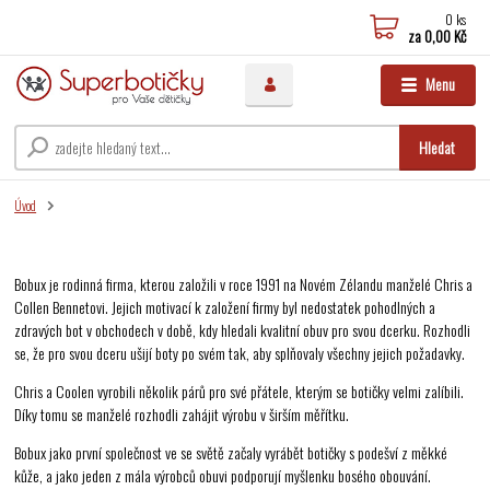
0
ks
za
0,00 Kč
Menu
Hledat
Úvod
Bobux je rodinná firma, kterou založili v roce 1991 na Novém Zélandu manželé Chris a
Collen Bennetovi. Jejich motivací k založení firmy byl nedostatek pohodlných a
zdravých bot v obchodech v době, kdy hledali kvalitní obuv pro svou dcerku. Rozhodli
se, že pro svou dceru ušijí boty po svém tak, aby splňovaly všechny jejich požadavky.
Chris a Coolen vyrobili několik párů pro své přátele, kterým se botičky velmi zalíbili.
Díky tomu se manželé rozhodli zahájit výrobu v širším měřítku.
Bobux jako první společnost ve se světě začaly vyrábět botičky s podešví z měkké
kůže, a jako jeden z mála výrobců obuvi podporují myšlenku bosého obouvání.