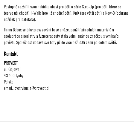
Postupně rozšířili svou nabídku obuvi pro děti o série Step-Up (pro děti, které se
teprve učí chodit), I-Walk (pro již chodící děti), Kid+ (pro větší děti) a New-B (ochrana
nožiček pro batolata).
Firma Bobux se díky prosazování bosé chůze, použití přírodních materiálů a
spolupráce s pediatry a fyzioterapeuty stala velmi známou značkou s vynikající
pověstí. Společnost dodává své boty již do více než 30ti zemí po celém světě.
Kontakt
PROVECT
ul. Gajowa 1
43-100 Tychy
Polsko
email.: dystrybucja@provect.pl