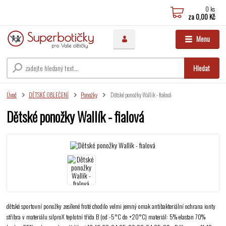
0
ks
za
0,00 Kč
Menu
Hledat
Úvod
DĚTSKÉ OBLEČENÍ
Ponožky
Dětské ponožky Wallík - fialová
Dětské ponožky Wallík - fialová
dětské sportovní ponožky zesílené froté chodilo velmi jemný omak antibakteriální ochrana ionty
stříbra v materiálu silproX teplotní třída B (od -5°C do +20°C) materiál: 5% elastan 70%