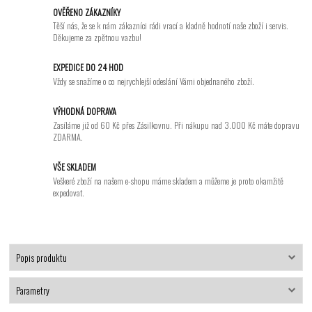
OVĚŘENO ZÁKAZNÍKY
Těší nás, že se k nám zákazníci rádi vrací a kladně hodnotí naše zboží i servis.
Děkujeme za zpětnou vazbu!
EXPEDICE DO 24 HOD
Vždy se snažíme o co nejrychlejší odeslání Vámi objednaného zboží.
VÝHODNÁ DOPRAVA
Zasíláme již od 60 Kč přes Zásilkovnu. Při nákupu nad 3.000 Kč máte dopravu
ZDARMA.
VŠE SKLADEM
Veškeré zboží na našem e-shopu máme skladem a můžeme je proto okamžitě
expedovat.
Popis produktu
Parametry