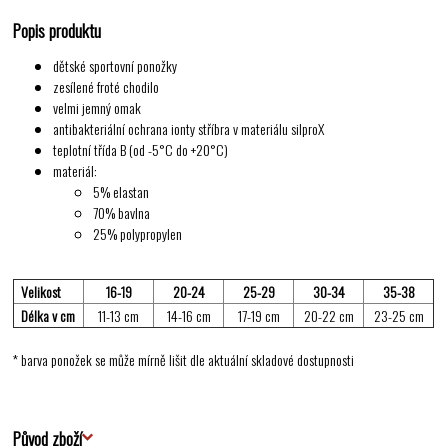
Popis produktu
dětské sportovní ponožky
zesílené froté chodilo
velmi jemný omak
antibakteriální ochrana ionty stříbra v materiálu silproX
teplotní třída B (od -5°C do +20°C)
materiál:
5% elastan
70% bavlna
25% polypropylen
Velikost
16-19
20-24
25-29
30-34
35-38
Délka v cm
11-13 cm
14-16 cm
17-19 cm
20-22 cm
23-25 cm
* barva ponožek se může mírně lišit dle aktuální skladové dostupnosti
Původ zboží