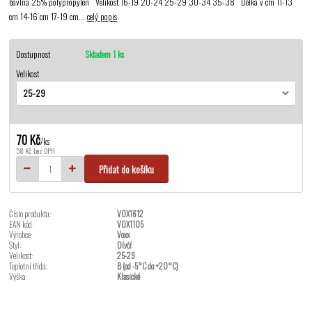
bavlna 25% polypropylen Velikost 16-19 20-24 25-29 30-34 35-38 Délka v cm 11-13
cm 14-16 cm 17-19 cm...
celý popis
Dostupnost
Skladem 1 ks
Velikost
70 Kč
/
ks
58 Kč
bez DPH
Přidat do košíku
Číslo produktu:
VOX1612
EAN kód:
VOX1105
Výrobce:
Voxx
Styl:
Dívčí
Velikost:
25-29
Teplotní třída:
B (od -5°C do +20°C)
Výška:
Klasické