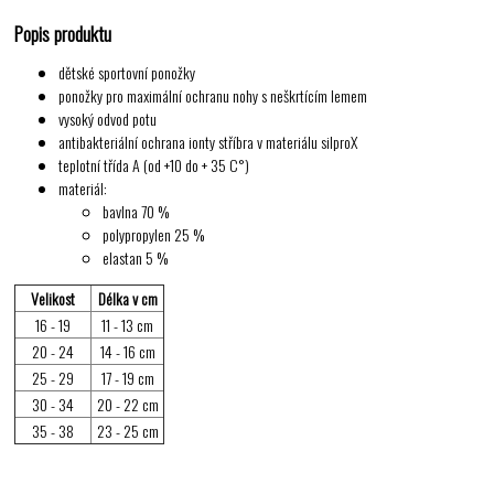
Popis produktu
dětské sportovní ponožky
ponožky pro maximální ochranu nohy s neškrtícím lemem
vysoký odvod potu
antibakteriální ochrana ionty stříbra v materiálu silproX
teplotní třída A (od +10 do + 35 C°)
materiál:
bavlna 70 %
polypropylen 25 %
elastan 5 %
Velikost
Délka v cm
16 - 19
11 - 13 cm
20 - 24
14 - 16 cm
25 - 29
17 - 19 cm
30 - 34
20 - 22 cm
35 - 38
23 - 25 cm