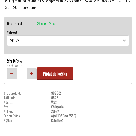
35 C°) materiál: bavlna 70 % polypropylen 25 % elastan 5 % Velikost Délka v cm 16 - 19 11 -
13 cm 20 -...
celý popis
Dostupnost
Skladem 2 ks
Velikost
55 Kč
/
ks
45 Kč
bez DPH
Přidat do košíku
Číslo produktu:
9826-2
EAN kód:
9826
Výrobce:
Voxx
Styl:
Chlapecké
Velikost:
20-24
Teplotní třída:
A (od 10°C do 35°C)
Výška:
Kotníkové