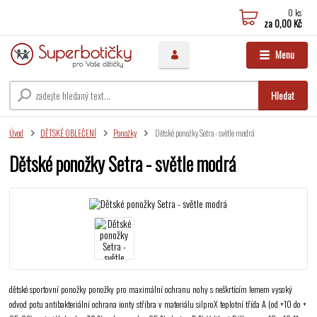
0
ks
za
0,00 Kč
Menu
Hledat
Úvod
DĚTSKÉ OBLEČENÍ
Ponožky
Dětské ponožky Setra - světle modrá
Dětské ponožky Setra - světle modrá
dětské sportovní ponožky ponožky pro maximální ochranu nohy s neškrtícím lemem vysoký
odvod potu antibakteriální ochrana ionty stříbra v materiálu silproX teplotní třída A (od +10 do +