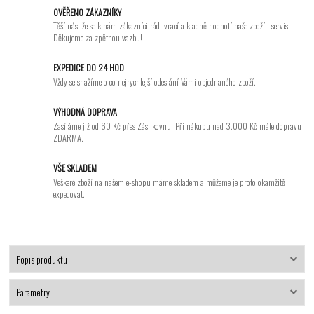
OVĚŘENO ZÁKAZNÍKY
Těší nás, že se k nám zákazníci rádi vrací a kladně hodnotí naše zboží i servis.
Děkujeme za zpětnou vazbu!
EXPEDICE DO 24 HOD
Vždy se snažíme o co nejrychlejší odeslání Vámi objednaného zboží.
VÝHODNÁ DOPRAVA
Zasíláme již od 60 Kč přes Zásilkovnu. Při nákupu nad 3.000 Kč máte dopravu
ZDARMA.
VŠE SKLADEM
Veškeré zboží na našem e-shopu máme skladem a můžeme je proto okamžitě
expedovat.
Popis produktu
Parametry