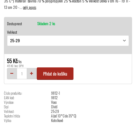
35 C°) materiál: bavlna 70 % polypropylen 25 % elastan 5 % Velikost Délka v cm 16 - 19 11 -
13 cm 20 -...
celý popis
Dostupnost
Skladem 2 ks
Velikost
55 Kč
/
ks
45 Kč
bez DPH
Přidat do košíku
Číslo produktu:
9812-1
EAN kód:
9812
Výrobce:
Voxx
Styl:
Dívčí
Velikost:
25-29
Teplotní třída:
A (od 10°C do 35°C)
Výška:
Kotníkové