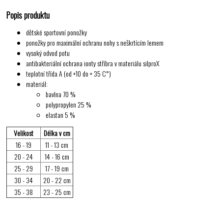
Popis produktu
dětské sportovní ponožky
ponožky pro maximální ochranu nohy s neškrtícím lemem
vysoký odvod potu
antibakteriální ochrana ionty stříbra v materiálu silproX
teplotní třída A (od +10 do + 35 C°)
materiál:
bavlna 70 %
polypropylen 25 %
elastan 5 %
Velikost
Délka v cm
16 - 19
11 - 13 cm
20 - 24
14 - 16 cm
25 - 29
17 - 19 cm
30 - 34
20 - 22 cm
35 - 38
23 - 25 cm