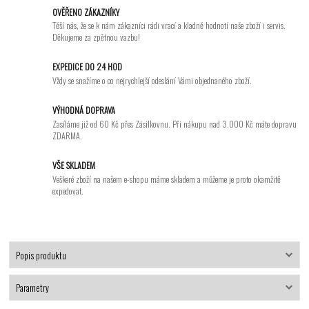
OVĚŘENO ZÁKAZNÍKY
Těší nás, že se k nám zákazníci rádi vrací a kladně hodnotí naše zboží i servis.
Děkujeme za zpětnou vazbu!
EXPEDICE DO 24 HOD
Vždy se snažíme o co nejrychlejší odeslání Vámi objednaného zboží.
VÝHODNÁ DOPRAVA
Zasíláme již od 60 Kč přes Zásilkovnu. Při nákupu nad 3.000 Kč máte dopravu
ZDARMA.
VŠE SKLADEM
Veškeré zboží na našem e-shopu máme skladem a můžeme je proto okamžitě
expedovat.
Popis produktu
Parametry