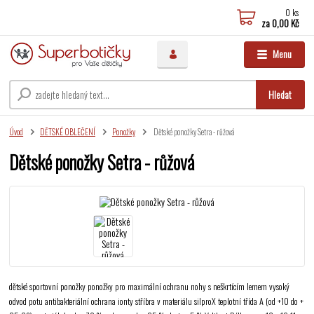
0
ks
za
0,00 Kč
Menu
Hledat
Úvod
DĚTSKÉ OBLEČENÍ
Ponožky
Dětské ponožky Setra - růžová
Dětské ponožky Setra - růžová
dětské sportovní ponožky ponožky pro maximální ochranu nohy s neškrtícím lemem vysoký
odvod potu antibakteriální ochrana ionty stříbra v materiálu silproX teplotní třída A (od +10 do +