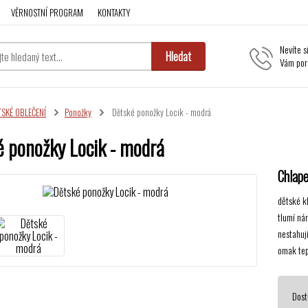
VĚRNOSTNÍ PROGRAM
KONTAKTY
Nevíte s
Hledat
Vám por
TSKÉ OBLEČENÍ
Ponožky
Dětské ponožky Locik - modrá
 ponožky Locik - modrá
Chlap
dětské k
tlumí ná
nestahuj
omak tep
Dost