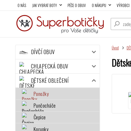
O NÁS
JAK VYBRAT BOTY
PÉČE O OBUV
O NÁKUPU
VÝROBCI
Úvod
DĚ
DÍVČÍ OBUV
Dětské
CHLAPECKÁ OBUV
DĚTSKÉ OBLEČENÍ
Ponožky
Punčocháče
Čepice
Korunky