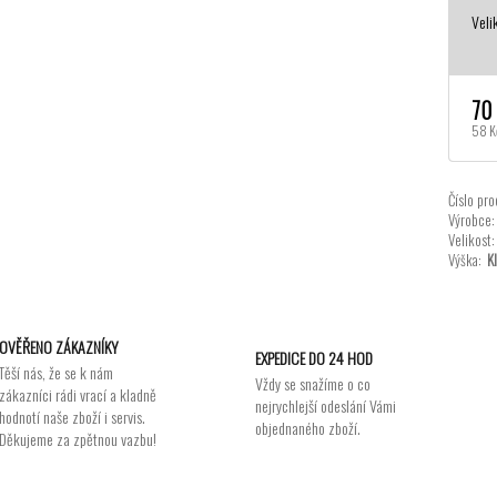
Veli
70
58 K
Číslo pro
Výrobce:
Velikost:
Výška:
K
OVĚŘENO ZÁKAZNÍKY
EXPEDICE DO 24 HOD
Těší nás, že se k nám
Vždy se snažíme o co
zákazníci rádi vrací a kladně
nejrychlejší odeslání Vámi
hodnotí naše zboží i servis.
objednaného zboží.
Děkujeme za zpětnou vazbu!