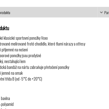
produktu
Par
oduktu
ké klasické sportovní ponožky Voxx
trované melírované froté chodidlo, které tlumí nárazy a otřesy
i příjemné na nošení
oorové ponožky jsou prodyšné
ký, nestahující lem
tická bandáž na nártu zabraňuje přetočení ponožky
i jemné na omak
otní třída B (od -5°C do +20°C)
 bavlna
 polyamid