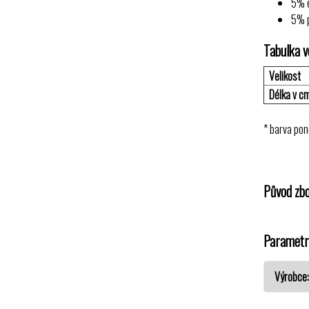
5% 
5% p
Tabulka ve
Velikost
Délka v c
* barva pon
Původ zbo
Parametr
Výrobce