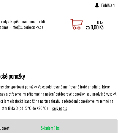
Přihlášení
i rady? Napište nám email, rádi
0
ks
adíme - info@superboticky.cz
za
0,00 Kč
ecké ponožky
lasické sportovní ponožky Voxx polstrované melírované froté chodidlo, které
razy a otřesy velmi příjemné na nošení outdoorové ponožky jsou prodyšné vysoký,
ící lem elastická bandáž na nártu zabraňuje přetočení ponožky velmi jemné na
lotní třída B (od -5°C do +20°C) ...
celý popis
upnost
Skladem 1 ks