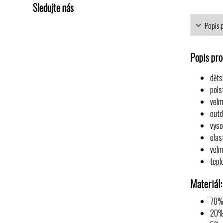
Sledujte nás
Popis 
Popis pr
děts
pols
velm
outd
vyso
elas
velm
tepl
Materiál:
70%
20%