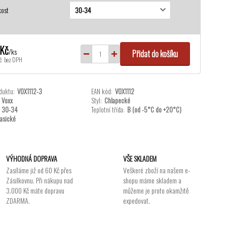
kost
 Kč
/
ks
Přidat do košíku
č
bez DPH
duktu:
VOX1112-3
EAN kód:
VOX1112
Voxx
Styl:
Chlapecké
30-34
Teplotní třída:
B (od -5°C do +20°C)
lasické
VÝHODNÁ DOPRAVA
VŠE SKLADEM
Zasíláme již od 60 Kč přes
Veškeré zboží na našem e-
Zásilkovnu. Při nákupu nad
shopu máme skladem a
3.000 Kč máte dopravu
můžeme je proto okamžitě
ZDARMA.
expedovat.