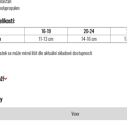
elastan
olypropylen
likostí:
16-19
20-24
m
11-13 cm
14-16 cm
1
ožek se může mírně lišit dle aktuální skladové dostupnosti
ží
y
Voxx