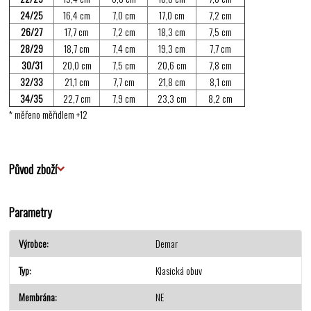
24/25
16,4 cm
7,0 cm
17,0 cm
7,2 cm
26/27
17,7 cm
7,2 cm
18,3 cm
7,5 cm
28/29
18,7 cm
7,4 cm
19,3 cm
7,7 cm
30/31
20,0 cm
7,5 cm
20,6 cm
7,8 cm
32/33
21,1 cm
7,7 cm
21,8 cm
8,1 cm
34/35
22,7 cm
7,9 cm
23,3 cm
8,2 cm
* měřeno měřidlem +12
Původ zboží
Parametry
Výrobce
Demar
Typ
Klasická obuv
Membrána
NE