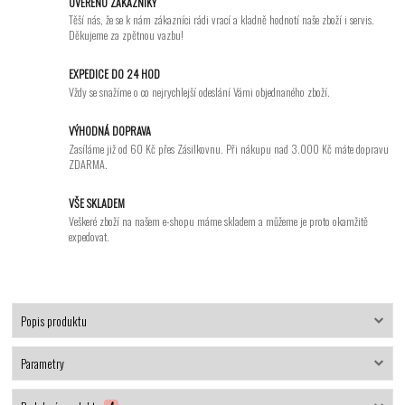
OVĚŘENO ZÁKAZNÍKY
Těší nás, že se k nám zákazníci rádi vrací a kladně hodnotí naše zboží i servis.
Děkujeme za zpětnou vazbu!
EXPEDICE DO 24 HOD
Vždy se snažíme o co nejrychlejší odeslání Vámi objednaného zboží.
VÝHODNÁ DOPRAVA
Zasíláme již od 60 Kč přes Zásilkovnu. Při nákupu nad 3.000 Kč máte dopravu
ZDARMA.
VŠE SKLADEM
Veškeré zboží na našem e-shopu máme skladem a můžeme je proto okamžitě
expedovat.
Popis produktu
Parametry