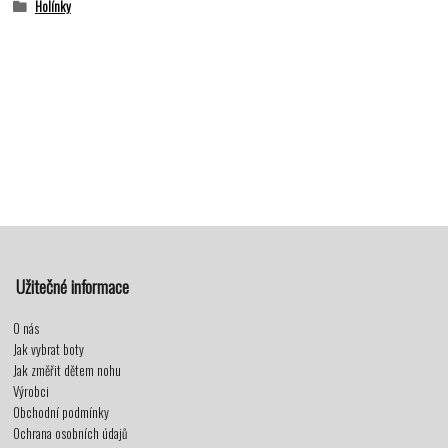
Holínky
Užitečné informace
O nás
Jak vybrat boty
Jak změřit dětem nohu
Výrobci
Obchodní podmínky
Ochrana osobních údajů