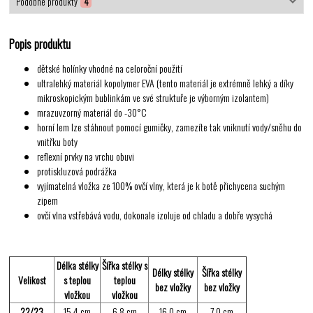
Podobné produkty
4
Popis produktu
dětské holínky vhodné na celoroční použití
ultralehký materiál kopolymer EVA (tento materiál je extrémně lehký a díky
mikroskopickým bublinkám ve své struktuře je výborným izolantem)
mrazuvzorný materiál do -30°C
horní lem lze stáhnout pomocí gumičky, zamezíte tak vniknutí vody/sněhu do
vnitřku boty
reflexní prvky na vrchu obuvi
protiskluzová podrážka
vyjímatelná vložka ze 100% ovčí vlny, která je k botě přichycena suchým
zipem
ovčí vlna vstřebává vodu, dokonale izoluje od chladu a dobře vysychá
Délka stélky
Šířka stélky s
Délky stélky
Šířka stélky
Velikost
s teplou
teplou
bez vložky
bez vložky
vložkou
vložkou
22/23
15,4 cm
6,8 cm
16,0 cm
7,0 cm