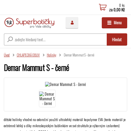
0
ks
za
0,00 Kč
Menu
Hledat
Úvod
CHLAPECKÁ OBUV
Holínky
Demar Mammut S - černé
Demar Mammut S - černé
dětské holínky vhodné na celoroční použití ultralehký materiál kopolymer EVA (tento materiál je
extrémně lehký a díky mikroskopickým bublinkám ve své struktuře je výborným izolantem)