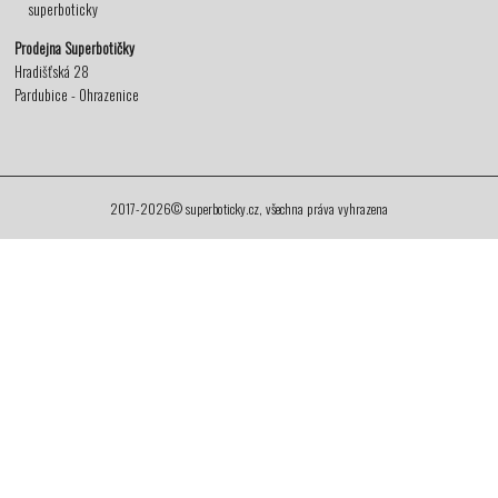
superboticky
Prodejna Superbotičky
Hradišťská 28
Pardubice - Ohrazenice
2017-2026© superboticky.cz, všechna práva vyhrazena