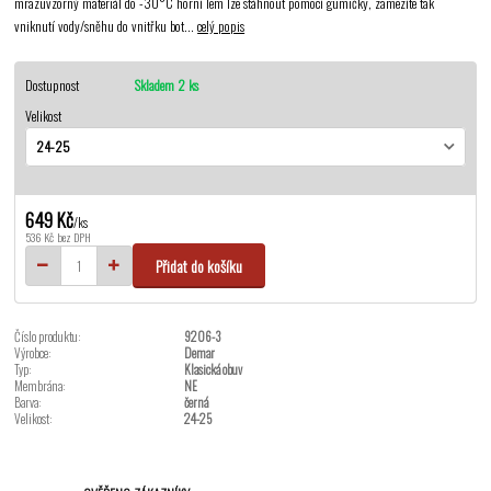
mrazuvzorný materiál do -30°C horní lem lze stáhnout pomocí gumičky, zamezíte tak
vniknutí vody/sněhu do vnitřku bot...
celý popis
Dostupnost
Skladem 2 ks
Velikost
649 Kč
/
ks
536 Kč
bez DPH
Přidat do košíku
Číslo produktu:
9206-3
Výrobce:
Demar
Typ:
Klasická obuv
Membrána:
NE
Barva:
černá
Velikost:
24-25