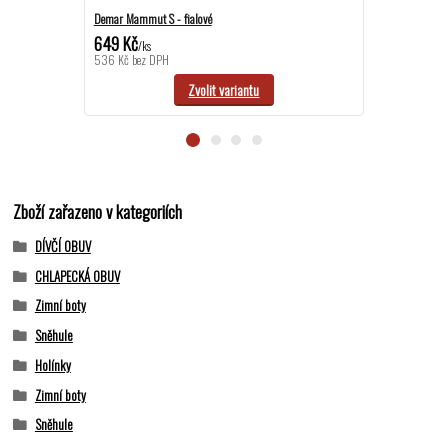
Demar Mammut S - fialové
Demar Mammut S
649 Kč
649 Kč
/
ks
/
ks
536 Kč
bez DPH
536 Kč
bez DP
Zvolit variantu
Zboží zařazeno v kategoriích
DÍVČÍ OBUV
CHLAPECKÁ OBUV
Zimní boty
Sněhule
Holínky
Zimní boty
Sněhule