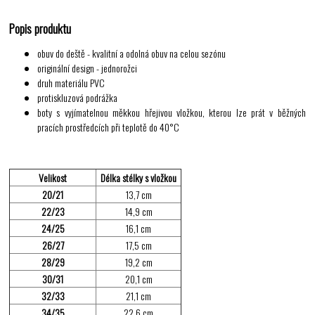
Popis produktu
obuv do deště - kvalitní a odolná obuv na celou sezónu
originální design - jednorožci
druh materiálu PVC
protiskluzová podrážka
boty s vyjímatelnou měkkou hřejivou vložkou, kterou lze prát v běžných
pracích prostředcích při teplotě do 40°C
Velikost
Délka stélky s vložkou
20/21
13,7 cm
22/23
14,9 cm
24/25
16,1 cm
26/27
17,5 cm
28/29
19,2 cm
30/31
20,1 cm
32/33
21,1 cm
34/35
22,6 cm