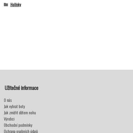
Holínky
Užitečné informace
O nás
Jak vybrat boty
Jak změřit dětem nohu
Výrobci
Obchodní podmínky
Ochrana osobních údajů