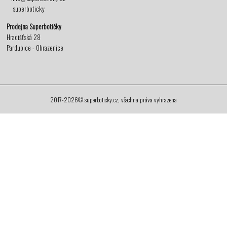
superboticky
Prodejna Superbotičky
Hradišťská 28
Pardubice - Ohrazenice
2017-2026© superboticky.cz, všechna práva vyhrazena