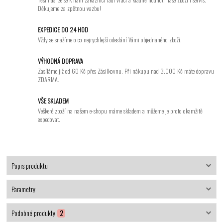
Děkujeme za zpětnou vazbu!
EXPEDICE DO 24 HOD
Vždy se snažíme o co nejrychlejší odeslání Vámi objednaného zboží.
VÝHODNÁ DOPRAVA
Zasíláme již od 60 Kč přes Zásilkovnu. Při nákupu nad 3.000 Kč máte dopravu
ZDARMA.
VŠE SKLADEM
Veškeré zboží na našem e-shopu máme skladem a můžeme je proto okamžitě
expedovat.
Popis produktu
Parametry
Podobné produkty
2