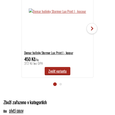
Demar holínky Stormer Lux Print I - kocour
Demar holínky Tw
450 Kč
450 Kč
/
ks
/
ks
372 Kč
bez DPH
372 Kč
bez DPH
Zvolit variantu
Zboží zařazeno v kategoriích
DÍVČÍ OBUV