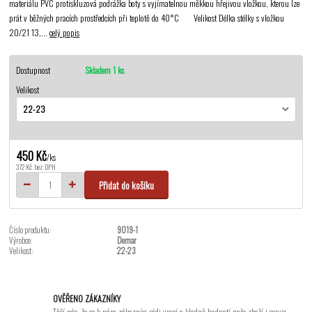
materiálu PVC protiskluzová podrážka boty s vyjímatelnou měkkou hřejivou vložkou, kterou lze
prát v běžných pracích prostředcích při teplotě do 40°C Velikost Délka stélky s vložkou
20/21 13,...
celý popis
Dostupnost
Skladem 1 ks
Velikost
450 Kč
/
ks
372 Kč
bez DPH
Přidat do košíku
Číslo produktu:
9019-1
Výrobce:
Demar
Velikost:
22-23
OVĚŘENO ZÁKAZNÍKY
Těší nás, že se k nám zákazníci rádi vrací a kladně hodnotí naše zboží i servis.