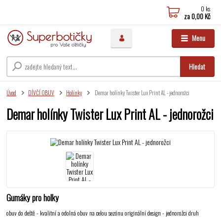
0
ks
za
0,00 Kč
Menu
Hledat
Úvod
DÍVČÍ OBUV
Holínky
Demar holínky Twister Lux Print AL - jednorožci
Demar holínky Twister Lux Print AL - jednorožci
Gumáky pro holky
obuv do deště - kvalitní a odolná obuv na celou sezónu originální design - jednorožci druh