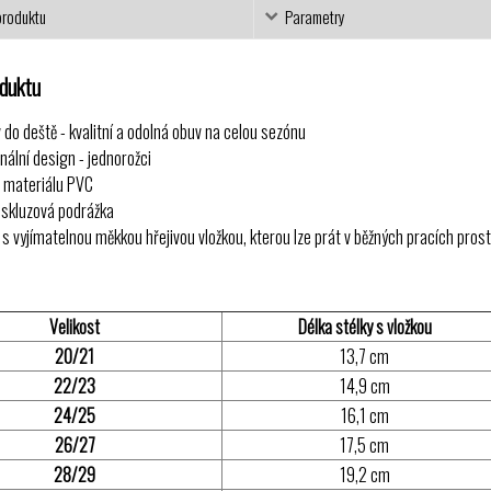
produktu
Parametry
oduktu
 do deště - kvalitní a odolná obuv na celou sezónu
inální design - jednorožci
 materiálu PVC
iskluzová podrážka
 s vyjímatelnou měkkou hřejivou vložkou, kterou lze prát v běžných pracích pros
Velikost
Délka stélky s vložkou
20/21
13,7 cm
22/23
14,9 cm
24/25
16,1 cm
26/27
17,5 cm
28/29
19,2 cm