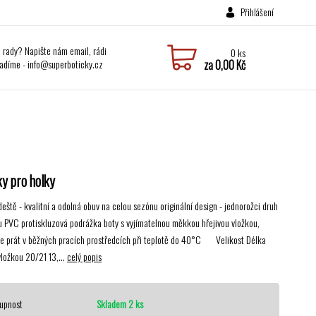
Přihlášení
i rady? Napište nám email, rádi
0
ks
adíme - info@superboticky.cz
za
0,00 Kč
y pro holky
eště - kvalitní a odolná obuv na celou sezónu originální design - jednorožci druh
u PVC protiskluzová podrážka boty s vyjímatelnou měkkou hřejivou vložkou,
ze prát v běžných pracích prostředcích při teplotě do 40°C Velikost Délka
vložkou 20/21 13,...
celý popis
upnost
Skladem 2 ks