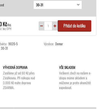
kost
0 Kč
/
ks
Přidat do košíku
Kč
bez DPH
duktu:
9020-5
Výrobce:
Demar
30-31
VÝHODNÁ DOPRAVA
VŠE SKLADEM
Zasíláme již od 60 Kč přes
Veškeré zboží na našem e-
Zásilkovnu. Při nákupu nad
shopu máme skladem a
3.000 Kč máte dopravu
můžeme je proto okamžitě
ZDARMA.
expedovat.