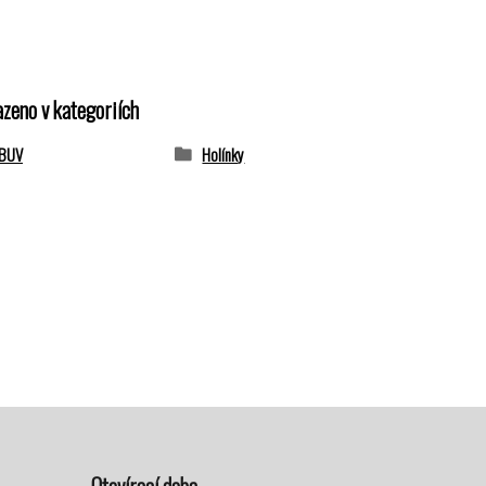
azeno v kategoriích
OBUV
Holínky