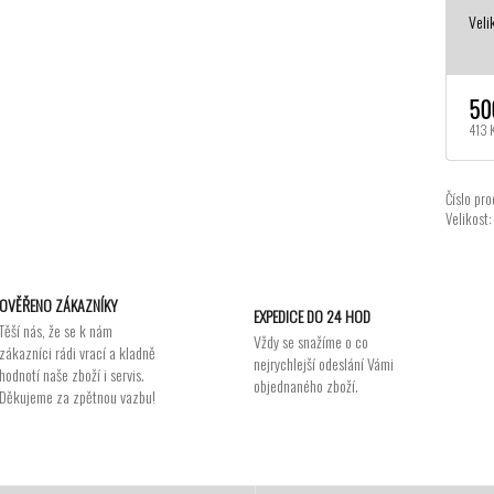
Veli
50
413 
Číslo pro
Velikost:
OVĚŘENO ZÁKAZNÍKY
EXPEDICE DO 24 HOD
Těší nás, že se k nám
Vždy se snažíme o co
zákazníci rádi vrací a kladně
nejrychlejší odeslání Vámi
hodnotí naše zboží i servis.
objednaného zboží.
Děkujeme za zpětnou vazbu!