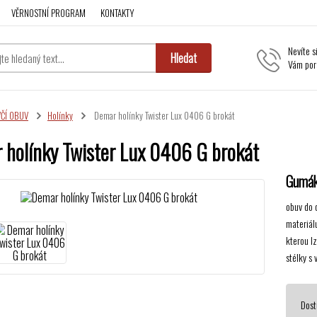
VĚRNOSTNÍ PROGRAM
KONTAKTY
Nevíte s
Hledat
Vám por
VČÍ OBUV
Holínky
Demar holínky Twister Lux 0406 G brokát
 holínky Twister Lux 0406 G brokát
Gumák
obuv do d
materiál
kterou l
stélky s 
Dost