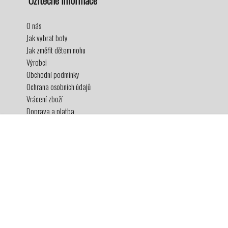
Užitečné informace
O nás
Jak vybrat boty
Jak změřit dětem nohu
Výrobci
Obchodní podmínky
Ochrana osobních údajů
Vrácení zboží
Doprava a platba
Věrnostní program
2017-2026© superboticky.cz, všechna práva vyhrazena