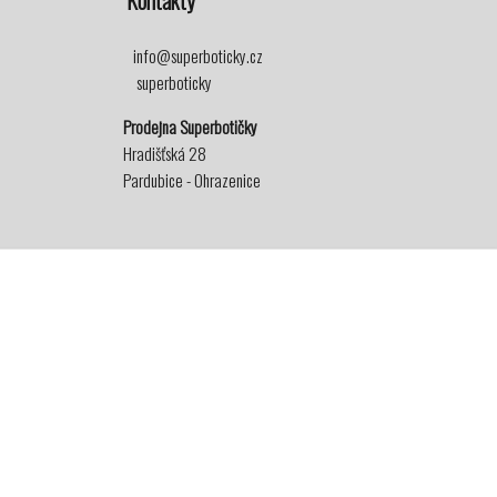
Kontakty
info@superboticky.cz
superboticky
Prodejna Superbotičky
Hradišťská 28
Pardubice - Ohrazenice