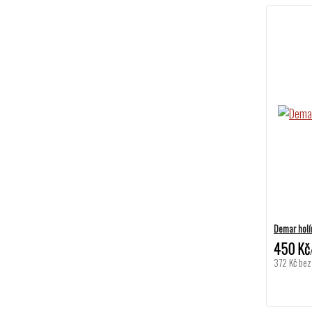
Demar holín
450 Kč
372 Kč
bez