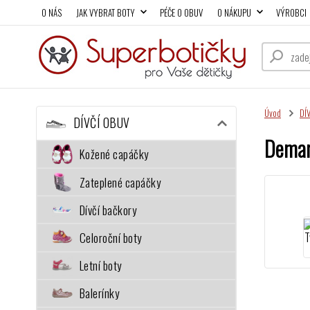
O NÁS
JAK VYBRAT BOTY
PÉČE O OBUV
O NÁKUPU
VÝROBCI
Úvod
DÍ
DÍVČÍ OBUV
Demar
Kožené capáčky
Zateplené capáčky
Dívčí bačkory
Celoroční boty
Letní boty
Balerínky