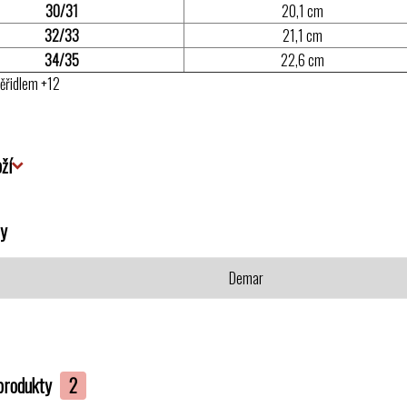
30/31
20,1 cm
32/33
21,1 cm
34/35
22,6 cm
ěřidlem +12
ží
y
Demar
produkty
2