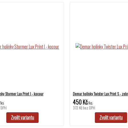
ky Stormer Lux Print I - kocour
Demar holínky Twister Lux Print S - zeb
450 Kč
/
ks
/
ks
 DPH
372 Kč
bez DPH
Zvolit variantu
Zvolit variantu