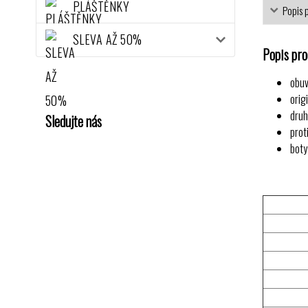
PLÁŠTĚNKY
Popis 
SLEVA AŽ 50%
Popis pr
obuv
orig
druh
Sledujte nás
prot
boty