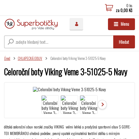
0
ks
za
0,00 Kč
Menu
Hledat
Úvod
CHLAPECKÁ OBUV
Celoroční boty Viking Veme 3-51025-5 Navy
Celoroční boty Viking Veme 3-51025-5 Navy
dětská celoroční obuv norské značky VIKING velmi lehká a prodyšná sportovní obuv S GORE-
TEX MEMBRÁNOU ohebná podešev, pevný opatek vyjímatelná textilní stélka s mírným