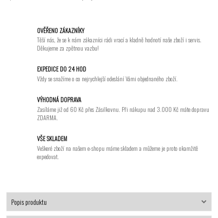
OVĚŘENO ZÁKAZNÍKY
Těší nás, že se k nám zákazníci rádi vrací a kladně hodnotí naše zboží i servis.
Děkujeme za zpětnou vazbu!
EXPEDICE DO 24 HOD
Vždy se snažíme o co nejrychlejší odeslání Vámi objednaného zboží.
VÝHODNÁ DOPRAVA
Zasíláme již od 60 Kč přes Zásilkovnu. Při nákupu nad 3.000 Kč máte dopravu
ZDARMA.
VŠE SKLADEM
Veškeré zboží na našem e-shopu máme skladem a můžeme je proto okamžitě
expedovat.
Popis produktu