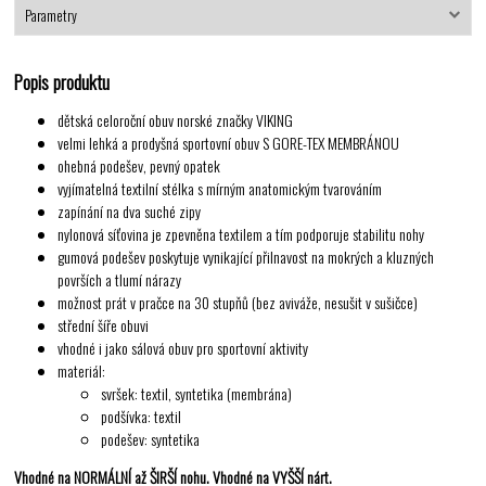
Parametry
Popis produktu
dětská celoroční obuv norské značky VIKING
velmi lehká a prodyšná sportovní obuv S GORE-TEX MEMBRÁNOU
ohebná podešev, pevný opatek
vyjímatelná textilní stélka s mírným anatomickým tvarováním
zapínání na dva suché zipy
nylonová síťovina je zpevněna textilem a tím podporuje stabilitu nohy
gumová podešev poskytuje vynikající přilnavost na mokrých a kluzných
površích a tlumí nárazy
možnost prát v pračce na 30 stupňů (bez aviváže, nesušit v sušičce)
střední šíře obuvi
vhodné i jako sálová obuv pro sportovní aktivity
materiál:
svršek: textil, syntetika (membrána)
podšívka: textil
podešev: syntetika
Vhodné na NORMÁLNÍ až ŠIRŠÍ nohu. Vhodné na VYŠŠÍ nárt.