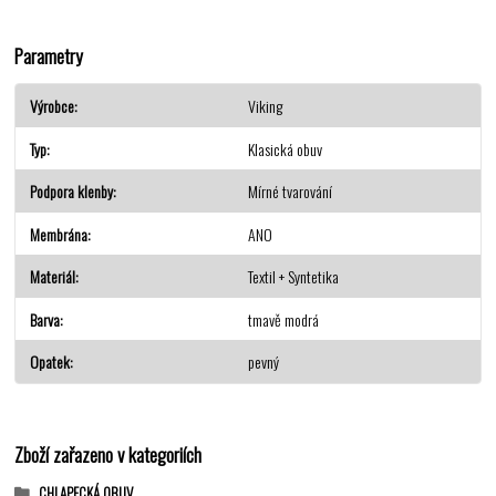
Parametry
Výrobce
Viking
Typ
Klasická obuv
Podpora klenby
Mírné tvarování
Membrána
ANO
Materiál
Textil + Syntetika
Barva
tmavě modrá
Opatek
pevný
Zboží zařazeno v kategoriích
CHLAPECKÁ OBUV