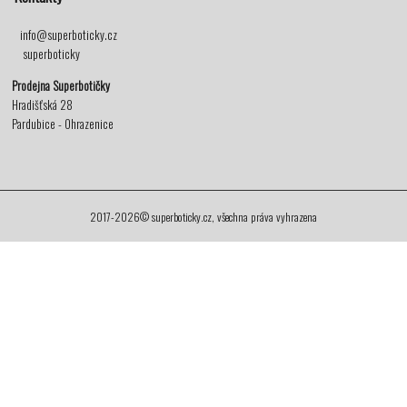
info@superboticky.cz
superboticky
Prodejna Superbotičky
Hradišťská 28
Pardubice - Ohrazenice
2017-2026© superboticky.cz, všechna práva vyhrazena