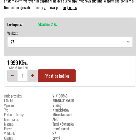
anatomickým tvarováním zapínání na dva suché zipy nylonová síťovina je zpevněna textilem a
tím podporuje stabilitu nohy gumová po...
celý popis
Dostupnost
Skladem 2 ks
Velikost
1 999 Kč
/
ks
1 652 Kč
bez DPH
Přidat do košíku
Číslo produktu:
VIK1009-3
EAN kód:
7054978135601
Výrobce:
Viking
Typ:
Klasická obuv
Podpora klenby:
Mírné tvarování
Membrána:
ANO
Materiál:
Textil + Syntetika
Barva:
tmavě modrá
Velikost:
27
Opatek:
pevný