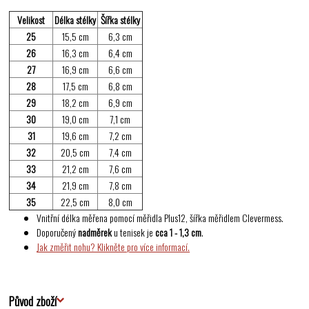
Velikost
Délka stélky
Šířka stélky
25
15,5 cm
6,3 cm
26
16,3 cm
6,4 cm
27
16,9 cm
6,6 cm
28
17,5 cm
6,8 cm
29
18,2 cm
6,9 cm
30
19,0 cm
7,1 cm
31
19,6 cm
7,2 cm
32
20,5 cm
7,4 cm
33
21,2 cm
7,6 cm
34
21,9 cm
7,8 cm
35
22,5 cm
8,0 cm
Vnitřní délka měřena pomocí měřidla Plus12, šířka měřidlem Clevermess.
Doporučený
nadměrek
u tenisek je
cca 1 - 1,3 cm
.
Jak změřit nohu? Klikněte pro více informací.
Původ zboží