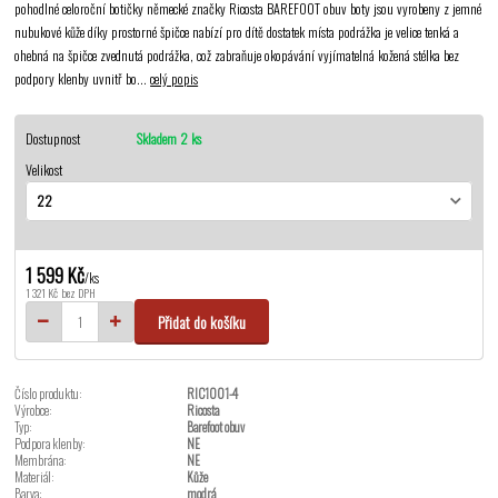
pohodlné celoroční botičky německé značky Ricosta BAREFOOT obuv boty jsou vyrobeny z jemné
nubukové kůže díky prostorné špičce nabízí pro dítě dostatek místa podrážka je velice tenká a
ohebná na špičce zvednutá podrážka, což zabraňuje okopávání vyjímatelná kožená stélka bez
podpory klenby uvnitř bo...
celý popis
Dostupnost
Skladem 2 ks
Velikost
1 599 Kč
/
ks
1 321 Kč
bez DPH
Přidat do košíku
Číslo produktu:
RIC1001-4
Výrobce:
Ricosta
Typ:
Barefoot obuv
Podpora klenby:
NE
Membrána:
NE
Materiál:
Kůže
Barva:
modrá