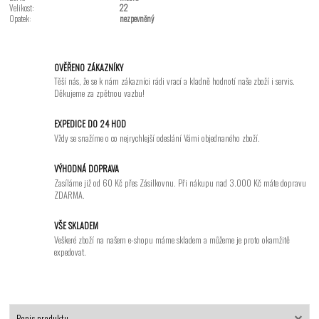
Velikost:
22
Opatek:
nezpevněný
OVĚŘENO ZÁKAZNÍKY
Těší nás, že se k nám zákazníci rádi vrací a kladně hodnotí naše zboží i servis.
Děkujeme za zpětnou vazbu!
EXPEDICE DO 24 HOD
Vždy se snažíme o co nejrychlejší odeslání Vámi objednaného zboží.
VÝHODNÁ DOPRAVA
Zasíláme již od 60 Kč přes Zásilkovnu. Při nákupu nad 3.000 Kč máte dopravu
ZDARMA.
VŠE SKLADEM
Veškeré zboží na našem e-shopu máme skladem a můžeme je proto okamžitě
expedovat.
Popis produktu