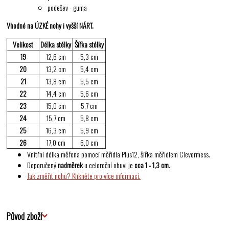
podešev - guma
Vhodné na ÚZKÉ nohy i vyšší NÁRT.
Velikost
Délka stélky
Šířka stélky
19
12,6 cm
5,3 cm
20
13,2 cm
5,4 cm
21
13,8 cm
5,5 cm
22
14,4 cm
5,6 cm
23
15,0 cm
5,7 cm
24
15,7 cm
5,8 cm
25
16,3 cm
5,9 cm
26
17,0 cm
6,0 cm
Vnitřní délka měřena pomocí měřidla Plus12, šířka měřidlem Clevermess.
Doporučený
nadměrek
u celoroční obuvi je
cca 1 - 1,3 cm
.
Jak změřit nohu? Klikněte pro více informací.
Původ zboží