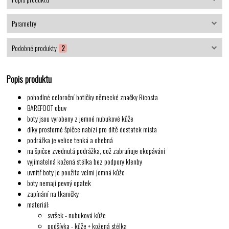
Parametry
Podobné produkty
2
Popis produktu
pohodlné celoroční botičky německé značky Ricosta
BAREFOOT obuv
boty jsou vyrobeny z
jemné nubukové kůže
díky prostorné špičce nabízí pro dítě dostatek místa
podrážka je velice tenká a ohebná
na špičce zvednutá podrážka, což zabraňuje okopávání
vyjímatelná kožená stélka bez podpory klenby
uvnitř boty je použita velmi jemná kůže
boty nemají pevný opatek
zapínání na tkaničky
materiál:
svršek - nubuková kůže
podšívka - kůže + kožená stélka