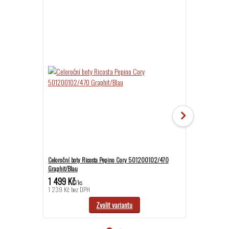
Celoroční boty Ricosta Pepino Cory 501200102/470
Tenisky Ricost
Graphit/Blau
1 499 Kč
1 699 Kč
/
ks
/
ks
1 239 Kč
bez DPH
1 404 Kč
bez D
Zvolit variantu