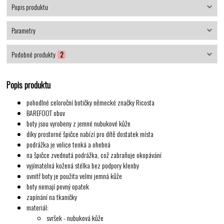
Popis produktu
Parametry
Podobné produkty
2
Popis produktu
pohodlné celoroční botičky německé značky Ricosta
BAREFOOT obuv
boty jsou vyrobeny z
jemné nubukové kůže
díky prostorné špičce nabízí pro dítě dostatek místa
podrážka je velice tenká a ohebná
na špičce zvednutá podrážka, což zabraňuje okopávání
vyjímatelná kožená stélka bez podpory klenby
uvnitř boty je použita velmi jemná kůže
boty nemají pevný opatek
zapínání na tkaničky
materiál:
svršek - nubuková kůže