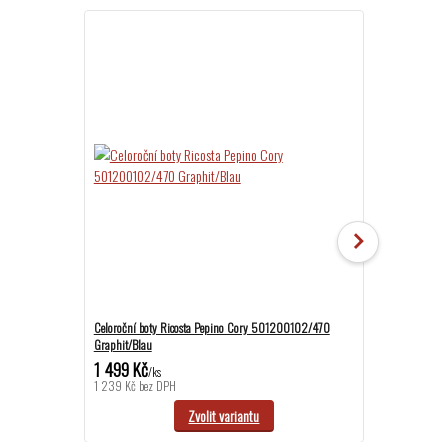
Celoroční boty Ricosta Pepino Cory 501200102/470
Celoroční boty
Graphit/Blau
Graphit/ozean
1 499 Kč
1 899 Kč
/
ks
/
ks
1 239 Kč
bez DPH
1 569 Kč
bez D
Zvolit variantu