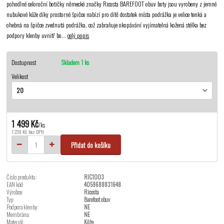
pohodlné celoroční botičky německé značky Ricosta BAREFOOT obuv boty jsou vyrobeny z jemné
nubukové kůže díky prostorné špičce nabízí pro dítě dostatek místa podrážka je velice tenká a
ohebná na špičce zvednutá podrážka, což zabraňuje okopávání vyjímatelná kožená stélka bez
podpory klenby uvnitř bo...
celý popis
Dostupnost
Skladem 1 ks
Velikost
1 499 Kč
/
ks
1 239 Kč
bez DPH
Přidat do košíku
Číslo produktu:
RIC1003
EAN kód:
4059688831648
Výrobce:
Ricosta
Typ:
Barefoot obuv
Podpora klenby:
NE
Membrána:
NE
Materiál:
Kůže