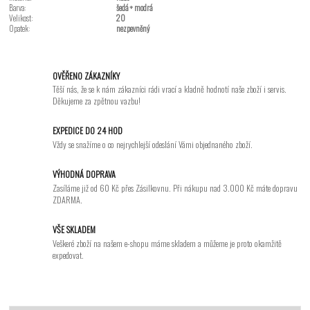
Barva:
šedá + modrá
Velikost:
20
Opatek:
nezpevněný
OVĚŘENO ZÁKAZNÍKY
Těší nás, že se k nám zákazníci rádi vrací a kladně hodnotí naše zboží i servis.
Děkujeme za zpětnou vazbu!
EXPEDICE DO 24 HOD
Vždy se snažíme o co nejrychlejší odeslání Vámi objednaného zboží.
VÝHODNÁ DOPRAVA
Zasíláme již od 60 Kč přes Zásilkovnu. Při nákupu nad 3.000 Kč máte dopravu
ZDARMA.
VŠE SKLADEM
Veškeré zboží na našem e-shopu máme skladem a můžeme je proto okamžitě
expedovat.