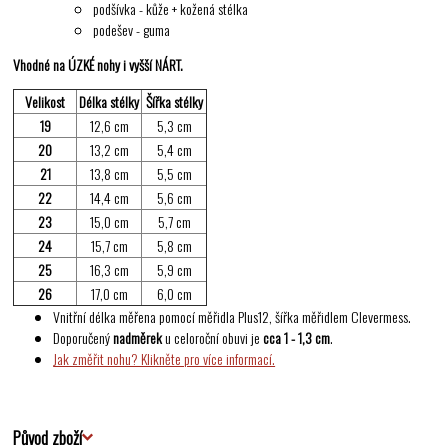
podšívka - kůže + kožená stélka
podešev - guma
Vhodné na ÚZKÉ nohy i vyšší NÁRT.
Velikost
Délka stélky
Šířka stélky
19
12,6 cm
5,3 cm
20
13,2 cm
5,4 cm
21
13,8 cm
5,5 cm
22
14,4 cm
5,6 cm
23
15,0 cm
5,7 cm
24
15,7 cm
5,8 cm
25
16,3 cm
5,9 cm
26
17,0 cm
6,0 cm
Vnitřní délka měřena pomocí měřidla Plus12, šířka měřidlem Clevermess.
Doporučený
nadměrek
u celoroční obuvi je
cca 1 - 1,3 cm
.
Jak změřit nohu? Klikněte pro více informací.
Původ zboží