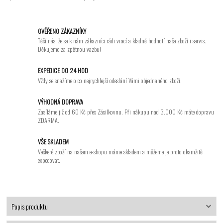
OVĚŘENO ZÁKAZNÍKY
Těší nás, že se k nám zákazníci rádi vrací a kladně hodnotí naše zboží i servis.
Děkujeme za zpětnou vazbu!
EXPEDICE DO 24 HOD
Vždy se snažíme o co nejrychlejší odeslání Vámi objednaného zboží.
VÝHODNÁ DOPRAVA
Zasíláme již od 60 Kč přes Zásilkovnu. Při nákupu nad 3.000 Kč máte dopravu
ZDARMA.
VŠE SKLADEM
Veškeré zboží na našem e-shopu máme skladem a můžeme je proto okamžitě
expedovat.
Popis produktu