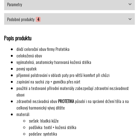
Parametry
Podobné produkty
4
Popis produktu
dívčí celoroční obuv firmy Protetika
celokožená obuv
vyjímatelná, anatomicky tvarovaná kožená stélka
pevný opatek
příjemné polstrování v oblasti paty pro větší komfort při chůzi
zapínání na suchá zip + gumička přes nárt
použité a testované přírodní materiály zabezpečují zdravotní nezávadnost
obuvi
zdravotně nezávadná obuv
PROTETIKA
působí i na správné držení těla a na
celkový harmonický vývoj dítěte
materiál:
svršek: hladká kůže
podšívka: textil + kožená stélka
podešev: syntetika