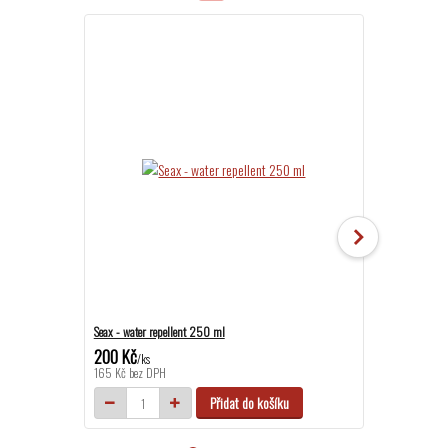
Akce
Seax - water repellent 250 ml
Celoroční boty P
200 Kč
899 Kč
/
ks
/
ks
165 Kč
bez DPH
743 Kč
bez DPH
Přidat do košíku