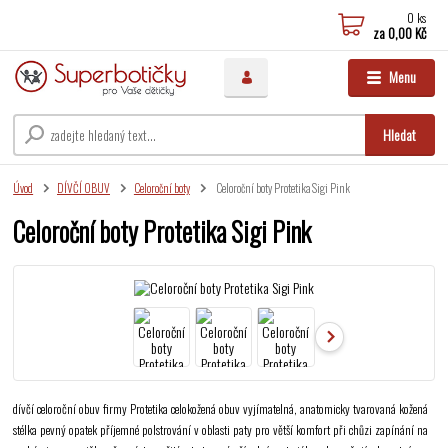
0
ks
za
0,00 Kč
Menu
Hledat
Úvod
DÍVČÍ OBUV
Celoroční boty
Celoroční boty Protetika Sigi Pink
Celoroční boty Protetika Sigi Pink
dívčí celoroční obuv firmy Protetika celokožená obuv vyjímatelná, anatomicky tvarovaná kožená
stélka pevný opatek příjemné polstrování v oblasti paty pro větší komfort při chůzi zapínání na