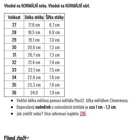
Vhodné na NORMÁLNÍ nohu. Vhodné na NORMÁLNÍ nárt.
Velikost
Délka stélky
Šířka stélky
27
17,8 cm
6,7 cm
28
18,5 cm
6,8 cm
29
19,1 cm
7,0 cm
30
20,0 cm
7,2 cm
31
20,7 cm
7,3 cm
32
21,4 cm
7,4 cm
33
22,1 cm
7,5 cm
34
22,8 cm
7,6 cm
35
23,3 cm
7,8 cm
36
24,0
7,9 cm
Vnitřní délka měřena pomocí měřidla Plus12, šířka měřidlem Clevermess.
Doporučený
nadměrek
u celoročních botiček je
cca 1 cm - 1,3 cm
.
Jak změřit nohu? Více informací najdete
ZDE
.
Původ zboží