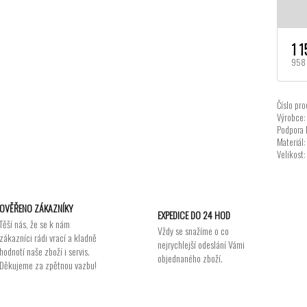
1 1
958 
Číslo pro
Výrobce:
Podpora 
Materiál:
Velikost:
OVĚŘENO ZÁKAZNÍKY
EXPEDICE DO 24 HOD
Těší nás, že se k nám
Vždy se snažíme o co
zákazníci rádi vrací a kladně
nejrychlejší odeslání Vámi
hodnotí naše zboží i servis.
objednaného zboží.
Děkujeme za zpětnou vazbu!