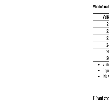
Vhodné na 
Veli
2
2
2
2
2
2
Vnit
Dop
Jak 
Původ zbo