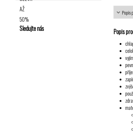
Popis 
Sledujte nás
Popis pr
chla
celo
vyjí
pevn
příj
zapí
zvýš
použ
zdra
mate