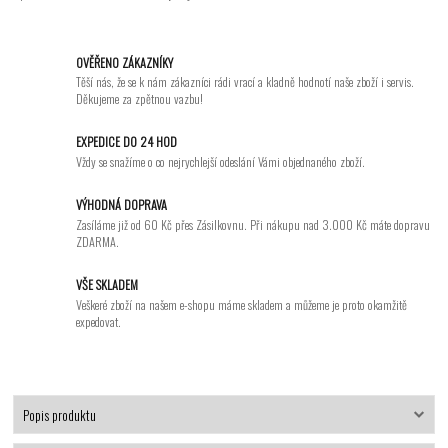
OVĚŘENO ZÁKAZNÍKY
Těší nás, že se k nám zákazníci rádi vrací a kladně hodnotí naše zboží i servis.
Děkujeme za zpětnou vazbu!
EXPEDICE DO 24 HOD
Vždy se snažíme o co nejrychlejší odeslání Vámi objednaného zboží.
VÝHODNÁ DOPRAVA
Zasíláme již od 60 Kč přes Zásilkovnu. Při nákupu nad 3.000 Kč máte dopravu
ZDARMA.
VŠE SKLADEM
Veškeré zboží na našem e-shopu máme skladem a můžeme je proto okamžitě
expedovat.
Popis produktu