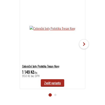
Celoroční boty Protetika Tresan Navy
Celoroční boty P
1 149 Kč
1 169 Kč
/
ks
/
ks
950 Kč
bez DPH
966 Kč
bez DP
Zvolit variantu