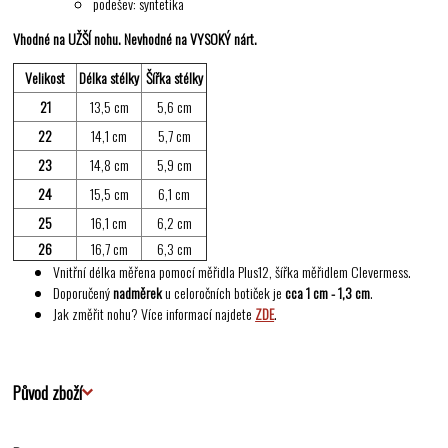
podešev: syntetika
Vhodné na UŽŠÍ nohu. Nevhodné na VYSOKÝ nárt.
Velikost
Délka stélky
Šířka stélky
21
13,5 cm
5,6 cm
22
14,1 cm
5,7 cm
23
14,8 cm
5,9 cm
24
15,5 cm
6,1 cm
25
16,1 cm
6,2 cm
26
16,7 cm
6,3 cm
Vnitřní délka měřena pomocí měřidla Plus12, šířka měřidlem Clevermess.
Doporučený
nadměrek
u celoročních botiček je
cca 1 cm - 1,3 cm
.
Jak změřit nohu? Více informací najdete
ZDE
.
Původ zboží