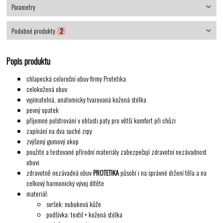
Parametry
Podobné produkty
2
Popis produktu
chlapecká celoroční obuv firmy Protetika
celokožená obuv
vyjímatelná, anatomicky tvarovaná kožená stélka
pevný opatek
příjemné polstrování v oblasti paty pro větší komfort při chůzi
zapínání na dva suché zipy
zvýšený gumový okop
použité a testované přírodní materiály zabezpečují zdravotní nezávadnost
obuvi
zdravotně nezávadná obuv
PROTETIKA
působí i na správné držení těla a na
celkový harmonický vývoj dítěte
materiál:
svršek: nubuková kůže
podšívka: textil + kožená stélka