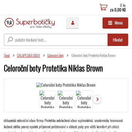
0
ks
za
0,00 Kč
Menu
Hledat
Úvod
CHLAPECKÁ OBUV
Celoroční boty
Celoroční boty Protetika Niklas Brown
Celoroční boty Protetika Niklas Brown
chlapecká celoroční obuv firmy Protetika celokožená obuv vyjímatelná, anatomicky tvarovaná
kožená stélka pevný opatek příjemné polstrování v oblasti paty pro větší komfort při chůzi