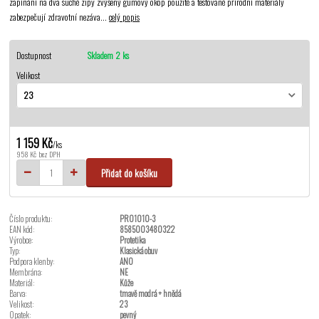
zapínání na dva suché zipy zvýšený gumový okop použité a testované přírodní materiály
zabezpečují zdravotní nezáva...
celý popis
Dostupnost
Skladem 2 ks
Velikost
1 159 Kč
/
ks
958 Kč
bez DPH
Přidat do košíku
Číslo produktu:
PRO1010-3
EAN kód:
8585003480322
Výrobce:
Protetika
Typ:
Klasická obuv
Podpora klenby:
ANO
Membrána:
NE
Materiál:
Kůže
Barva:
tmavě modrá + hnědá
Velikost:
23
Opatek:
pevný