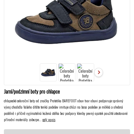
Jarní/podzimní boty pro chlapce
chlapecké celoroční boty od značky Protetika BAREFOOT obuv tvar obuvi podporuje správný
vývoj chodidla Vašeho dítěte tenká podešev imituje chůzi na boso podešev je měkká a ohebná
podélně i příčně vyjímatelná kožená stélka bez podpory klenby pevný opatek použité atestované
přírodní materiály zabezpe...
celý popis