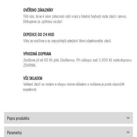
OVĚŘENO ZÁKAZNÍKY
Těší nás, že se k nám zákazníci rádi vrací a kladně hodnotí naše zboží i servis.
Děkujeme za zpětnou vazbu!
EXPEDICE DO 24 HOD
Vždy se snažíme o co nejrychlejší odeslání Vámi objednaného zboží.
VÝHODNÁ DOPRAVA
Zasíláme již od 60 Kč přes Zásilkovnu. Při nákupu nad 3.000 Kč máte dopravu
ZDARMA.
VŠE SKLADEM
Veškeré zboží na našem e-shopu máme skladem a můžeme je proto okamžitě
expedovat.
Popis produktu
Parametry