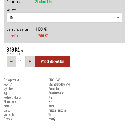
Dostupnost
Skladem 1 ks
Velikost
Cena před slevou
1 139 Kč
Ušetříte
290 Kč
849 Kč
/
ks
702 Kč
bez DPH
Přidat do košíku
Číslo produktu:
PRO1045
EAN kód:
8585003469914
Výrobce:
Protetika
Typ:
Barefoot obuv
Podpora klenby:
NE
Membrána:
NE
Materiál:
Kůže
Barva:
hnedá + modrá
Velikost:
19
Opatek:
pevný