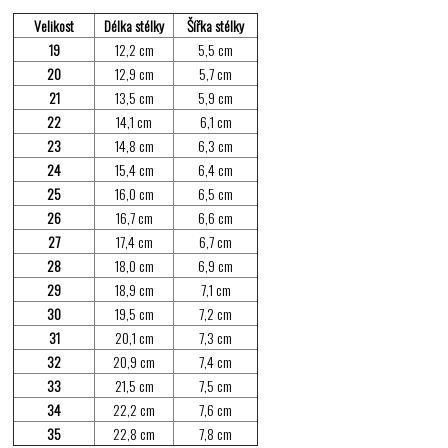
Velikost
Délka stélky
Šířka stélky
19
12,2 cm
5,5 cm
20
12,9 cm
5,7 cm
21
13,5 cm
5,9 cm
22
14,1 cm
6,1 cm
23
14,8 cm
6,3 cm
24
15,4 cm
6,4 cm
25
16,0 cm
6,5 cm
26
16,7 cm
6,6 cm
27
17,4 cm
6,7 cm
28
18,0 cm
6,9 cm
29
18,9 cm
7,1 cm
30
19,5 cm
7,2 cm
31
20,1 cm
7,3 cm
32
20,9 cm
7,4 cm
33
21,5 cm
7,5 cm
34
22,2 cm
7,6 cm
35
22,8 cm
7,8 cm