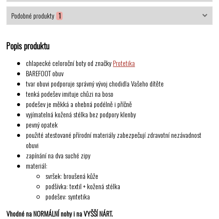
Podobné produkty
1
Popis produktu
chlapecké celoroční boty od značky
Protetika
BAREFOOT obuv
tvar obuvi podporuje správný vývoj chodidla Vašeho dítěte
tenká podešev imituje chůzi na boso
podešev je měkká a ohebná podélně i příčně
vyjímatelná kožená stélka bez podpory klenby
pevný opatek
použité atestované přírodní materiály zabezpečují zdravotní nezávadnost
obuvi
zapínání na dva suché zipy
materiál:
svršek: broušená kůže
podšívka: textil + kožená stélka
podešev: syntetika
Vhodné na NORMÁLNÍ nohy
i na VYŠŠÍ NÁRT.