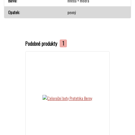
Barva
hnedá + modrá
Opatek
pevný
Podobné produkty
1