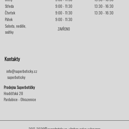
Středa
9:00 - 11:30
13:30 - 16:30
Čtvrtek
9:00 - 11:30
13:30 - 16:30
Pátek
9:00 - 11:30
Sobota, neděle,
ZAVŘENO
svátky
Kontakty
info@superboticky.cz
superboticky
Prodejna Superbotičky
Hradišťská 28
Pardubice - Ohrazenice
2017-2026© superboticky.cz, všechna práva vyhrazena