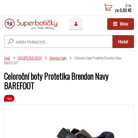
0
ks
za
0,00 Kč
Menu
Hledat
Úvod
CHLAPECKÁ OBUV
Celoroční boty
Celoroční boty Protetika Brendon Navy
BAREFOOT
Celoroční boty Protetika Brendon Navy
BAREFOOT
Akce