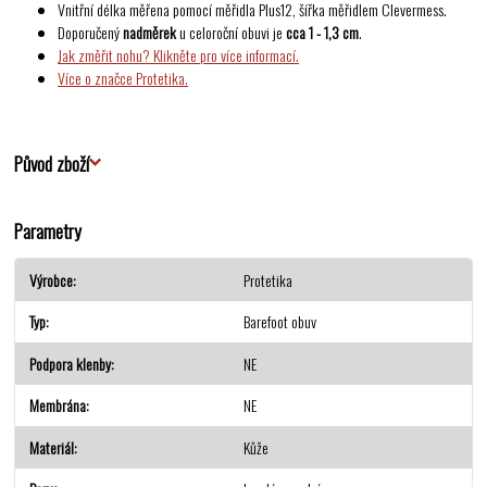
Vnitřní délka měřena pomocí měřidla Plus12, šířka měřidlem Clevermess.
Doporučený
nadměrek
u celoroční obuvi je
cca 1 - 1,3 cm
.
Jak změřit nohu? Klikněte pro více informací.
Více o značce Protetika.
Původ zboží
Parametry
Výrobce
Protetika
Typ
Barefoot obuv
Podpora klenby
NE
Membrána
NE
Materiál
Kůže