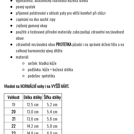
vyjímatelná, anatomicky tvarovaná kožená stélka
pevný opatek
příjemné polstrování v oblasti paty pro větší komfort při chůzi
zapínání na dva suché zipy
zvýšený gumový okop
použité a testované přírodní materiály zabezpečují zdravotní nezávadnost
obuvi
zdravotně nezávadná obuv
PROTETIKA
působí i na správné držení těla a na
celkový harmonický vývoj dítěte
materiál:
svršek: hladká kůže
podšívka: kůže + kožená stélka
podešev: syntetika
Vhodné na NORMÁLNÍ nohy
i na VYŠŠÍ NÁRT.
Velikost
Délka stélky
Šířka stélky
19
12,5 cm
5,2 cm
20
13,0 cm
5,4 cm
21
13,6 cm
5,6 cm
22
14,2 cm
5,8 cm
23
14,8 cm
6,0 cm