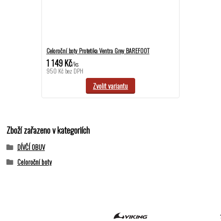
Celoroční boty Protetika Ventra Grey BAREFOOT
1 149 Kč
/
ks
950 Kč
bez DPH
Zvolit variantu
Zboží zařazeno v kategoriích
DÍVČÍ OBUV
Celoroční boty