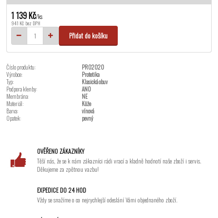
1 139 Kč
/
ks
941 Kč
bez DPH
Přidat do košíku
Číslo produktu:
PRO2020
Výrobce:
Protetika
Typ:
Klasická obuv
Podpora klenby:
ANO
Membrána:
NE
Materiál:
Kůže
Barva:
vínová
Opatek:
pevný
OVĚŘENO ZÁKAZNÍKY
Těší nás, že se k nám zákazníci rádi vrací a kladně hodnotí naše zboží i servis.
Děkujeme za zpětnou vazbu!
EXPEDICE DO 24 HOD
Vždy se snažíme o co nejrychlejší odeslání Vámi objednaného zboží.