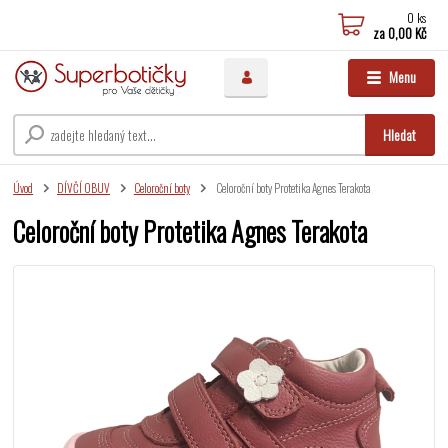
0
ks
za
0,00 Kč
Menu
Hledat
Úvod
DÍVČÍ OBUV
Celoroční boty
Celoroční boty Protetika Agnes Terakota
Celoroční boty Protetika Agnes Terakota