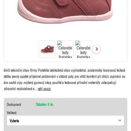
dívčí celoroční obuv firmy Protetika celokožená obuv vyjímatelná, anatomicky tvarovaná kožená
stélka pevný opatek příjemné polstrování v oblasti paty pro větší komfort při chůzi zapínání na
dva suché zipy zvýšený gumový okop použité a testované přírodní materiály zabezpečují
zdravotní nezávadnost o...
celý popis
Dostupnost
Skladem 6 ks
Velikost