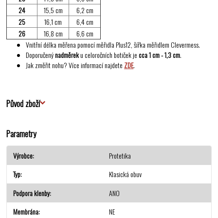
24
15,5 cm
6,2 cm
25
16,1 cm
6,4 cm
26
16,8 cm
6,6 cm
Vnitřní délka měřena pomocí měřidla Plus12, šířka měřidlem Clevermess.
Doporučený
nadměrek
u celoročních botiček je
cca 1 cm - 1,3 cm
.
Jak změřit nohu? Více informací najdete
ZDE
.
Původ zboží
Parametry
Výrobce
Protetika
Typ
Klasická obuv
Podpora klenby
ANO
Membrána
NE