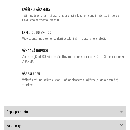
OVĚŘENO ZÁKAZNÍKY
Těší nás, že se k nám zákazníci rádi vrací a kladně hodnotí naše zboží i servis.
Děkujeme za zpětnou vazbu!
EXPEDICE DO 24 HOD
Vždy se snažíme o co nejrychlejší odeslání Vámi objednaného zboží.
VÝHODNÁ DOPRAVA
Zasíláme již od 60 Kč přes Zásilkovnu. Při nákupu nad 3.000 Kč máte dopravu
ZDARMA.
VŠE SKLADEM
Veškeré zboží na našem e-shopu máme skladem a můžeme je proto okamžitě
expedovat.
Popis produktu
Parametry