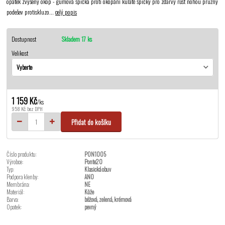
opatek zvýšený okop - gumová špička proti okopání kulaté špičky pro zdarvý růst nohou pružný
podešev protiskluzo...
celý popis
Dostupnost
Skladem 17 ks
Velikost
1 159 Kč
/
ks
958 Kč
bez DPH
Přidat do košíku
Číslo produktu:
PON1005
Výrobce:
Ponte20
Typ:
Klasická obuv
Podpora klenby:
ANO
Membrána:
NE
Materiál:
Kůže
Barva:
béžová, zelená, krémová
Opatek:
pevný