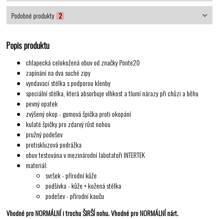
Podobné produkty
2
Popis produktu
chlapecká celokožená obuv od značky Ponte20
zapínání na dva suché zipy
vyndavací stélka s podporou klenby
speciální stélka, která absorbuje vlhkost a tlumí nárazy při chůzi a běhu
pevný opatek
zvýšený okop - gumová špička proti okopání
kulaté špičky pro zdarvý růst nohou
pružný podešev
protiskluzová podrážka
obuv testována v mezinárodní labotatoři INTERTEK
materiál:
svršek - přírodní kůže
podšívka - kůže + kožená stélka
podešev - přírodní kauču
Vhodné pro NORMÁLNÍ i trochu ŠIRŠÍ nohu. Vhodné pro NORMÁLNÍ nárt.