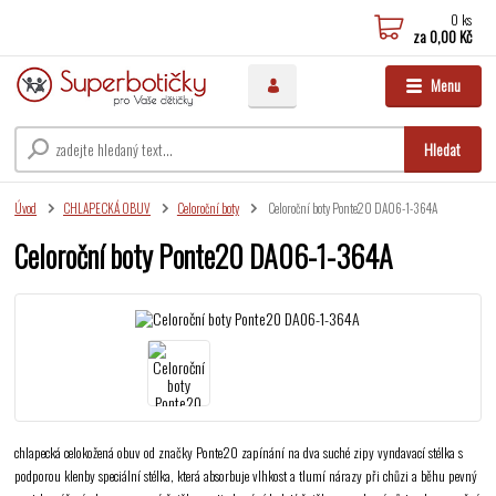
0
ks
za
0,00 Kč
Menu
Hledat
Úvod
CHLAPECKÁ OBUV
Celoroční boty
Celoroční boty Ponte20 DA06-1-364A
Celoroční boty Ponte20 DA06-1-364A
chlapecká celokožená obuv od značky Ponte20 zapínání na dva suché zipy vyndavací stélka s
podporou klenby speciální stélka, která absorbuje vlhkost a tlumí nárazy při chůzi a běhu pevný