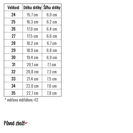
Velikost
Délka stélky
Šířka stélky
24
15,7 cm
6,0 cm
25
16,3 cm
6,2 cm
26
17,0 cm
6,4 cm
27
17,5 cm
6,6 cm
28
18,2 cm
6,7 cm
29
18,9 cm
6,8 cm
30
19,4 cm
6,9 cm
31
20,1 cm
7,1 cm
32
20,8 cm
7,3 cm
33
21,4 cm
7,5 cm
34
22,0 cm
7,6 cm
35
22,7 cm
7,8 cm
* měřeno měřidlem +12
Původ zboží