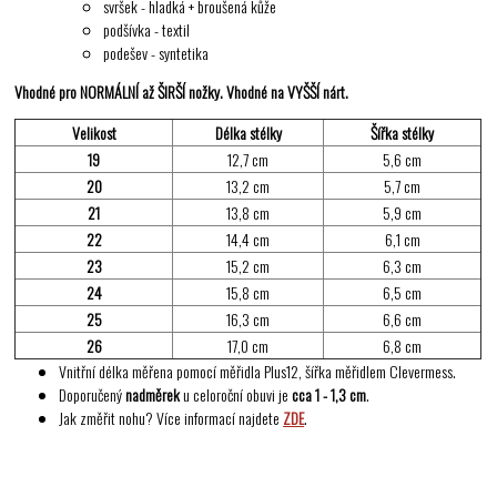
svršek - hladká + broušená kůže
podšívka - textil
podešev - syntetika
Vhodné pro NORMÁLNÍ až ŠIRŠÍ nožky. Vhodné na VYŠŠÍ nárt.
Velikost
Délka stélky
Šířka stélky
19
12,7 cm
5,6 cm
20
13,2 cm
5,7 cm
21
13,8 cm
5,9 cm
22
14,4 cm
6,1 cm
23
15,2 cm
6,3 cm
24
15,8 cm
6,5 cm
25
16,3 cm
6,6 cm
26
17,0 cm
6,8 cm
Vnitřní délka měřena pomocí měřidla Plus12, šířka měřidlem Clevermess.
Doporučený
nadměrek
u celoroční obuvi je
cca 1 - 1,3 cm
.
Jak změřit nohu? Více informací najdete
ZDE
.