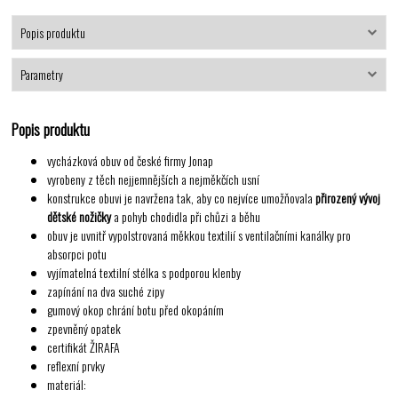
Popis produktu
Parametry
Popis produktu
vycházková obuv od české firmy Jonap
vyrobeny z těch nejjemnějších a nejměkčích usní
konstrukce obuvi je navržena tak, aby co nejvíce umožňovala
přirozený vývoj
dětské nožičky
a pohyb chodidla při chůzi a běhu
obuv je uvnitř vypolstrovaná měkkou textilií s ventilačními kanálky pro
absorpci potu
vyjímatelná textilní stélka s podporou klenby
zapínání na dva suché zipy
gumový okop chrání botu před okopáním
zpevněný opatek
certifikát ŽIRAFA
reflexní prvky
materiál: