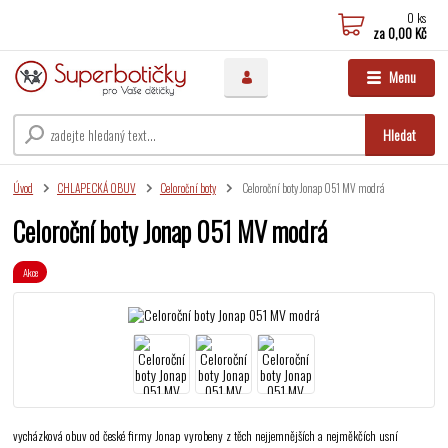
0
ks
za
0,00 Kč
Menu
Hledat
Úvod
CHLAPECKÁ OBUV
Celoroční boty
Celoroční boty Jonap 051 MV modrá
Celoroční boty Jonap 051 MV modrá
Akce
vycházková obuv od české firmy Jonap vyrobeny z těch nejjemnějších a nejměkčích usní