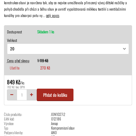
konstrukce obuvi je navržena tak, aby co nejvíce umožňovala přirozený vývoj dětské nožičky a
pohyb chodidla při chůzi a běhu obuv je uvnitř vypolstrovaná měkkou textilií s ventilačními
kanálky pro absorpci potu vy...
celý popis
Dostupnost
Skladem 1 ks
Velikost
Cena před slevou
1 119 Kč
Ušetříte
270 Kč
849 Kč
/
ks
702 Kč
bez DPH
Přidat do košíku
Číslo produktu:
JON1027-2
EAN kód:
012186
Výrobce:
Jonap
Typ:
Kompromisní obuv
Podpora klenby:
ANO