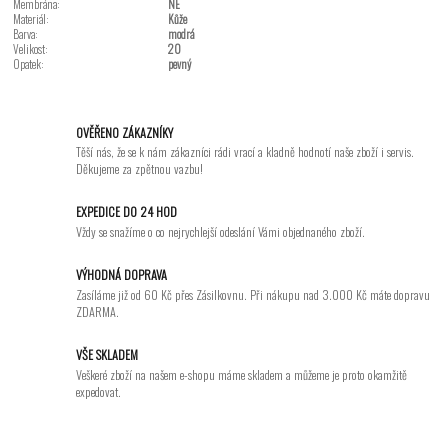
Membrána:
NE
Materiál:
Kůže
Barva:
modrá
Velikost:
20
Opatek:
pevný
OVĚŘENO ZÁKAZNÍKY
Těší nás, že se k nám zákazníci rádi vrací a kladně hodnotí naše zboží i servis.
Děkujeme za zpětnou vazbu!
EXPEDICE DO 24 HOD
Vždy se snažíme o co nejrychlejší odeslání Vámi objednaného zboží.
VÝHODNÁ DOPRAVA
Zasíláme již od 60 Kč přes Zásilkovnu. Při nákupu nad 3.000 Kč máte dopravu
ZDARMA.
VŠE SKLADEM
Veškeré zboží na našem e-shopu máme skladem a můžeme je proto okamžitě
expedovat.